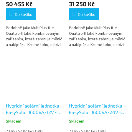
50 455 Kč
31 250 Kč
Do košíku
Do košíku
Podobně jako MultiPlus-II je
Podobně jako MultiPlus-II je
Quattro-II také kombinovaným
Quattro-II také kombinovaným
zařízením, které zahrnuje měnič
zařízením, které zahrnuje měnič
a nabíječku. Kromě toho, nabízí
a nabíječku. Kromě toho, nabízí
dva AC vstupy a automaticky se
dva AC vstupy a automaticky se
připojí k aktivnímu zdroji.
připojí k aktivnímu zdroji.
Hybridní solární jednotka
Hybridní solární jednotka
EasySolar 1600VA/12V s
EasySolar 1600VA/24V s
AC jističi
AC jističi
Skladem
Skladem
23 497,52 Kč bez DPH
23 497,52 Kč bez DPH