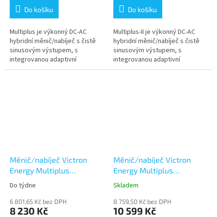
Do košíku
Do košíku
Multiplus je výkonný DC-AC
Multiplus-II je výkonný DC-AC
hybridní měnič/nabíječ s čistě
hybridní měnič/nabíječ s čistě
sinusovým výstupem, s
sinusovým výstupem, s
integrovanou adaptivní
integrovanou adaptivní
nabíječkou baterií a ultra
nabíječkou baterií a ultra
rychlým transferovým
rychlým transferovým
přepínačem zdroje napájení...
přepínačem zdroje...
Měnič/nabíječ Victron
Měnič/nabíječ Victron
Energy Multiplus
Energy Multiplus
24V/500VA/10A-16A
24V/800VA/16A-16A
Do týdne
Skladem
6 801,65 Kč bez DPH
8 759,50 Kč bez DPH
8 230 Kč
10 599 Kč