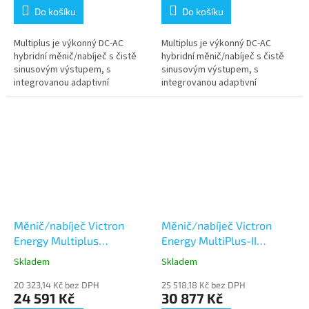
Do košíku
Do košíku
Multiplus je výkonný DC-AC
Multiplus je výkonný DC-AC
hybridní měnič/nabíječ s čistě
hybridní měnič/nabíječ s čistě
sinusovým výstupem, s
sinusovým výstupem, s
integrovanou adaptivní
integrovanou adaptivní
nabíječkou baterií a ultra
nabíječkou baterií a ultra
rychlým transferovým
rychlým transferovým
přepínačem zdroje napájení...
přepínačem zdroje napájení...
Měnič/nabíječ Victron
Měnič/nabíječ Victron
Energy Multiplus
Energy MultiPlus-II
12V/2000VA/80A-32A
12V/3000VA/120A-32A
Skladem
Skladem
20 323,14 Kč bez DPH
25 518,18 Kč bez DPH
24 591 Kč
30 877 Kč