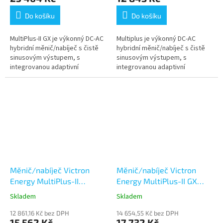
Do košíku
Do košíku
MultiPlus-II GX je výkonný DC-AC
Multiplus je výkonný DC-AC
hybridní měnič/nabíječ s čistě
hybridní měnič/nabíječ s čistě
sinusovým výstupem, s
sinusovým výstupem, s
integrovanou adaptivní
integrovanou adaptivní
nabíječkou baterií a ultra
nabíječkou baterií a ultra
rychlým transferovým
rychlým transferovým
přepínačem...
přepínačem zdroje napájení...
Měnič/nabíječ Victron
Měnič/nabíječ Victron
Energy MultiPlus-II
Energy MultiPlus-II GX
48V/3000VA/35A-32A
48V/3000VA/35A-32A
Skladem
Skladem
12 861,16 Kč bez DPH
14 654,55 Kč bez DPH
15 562 Kč
17 732 Kč