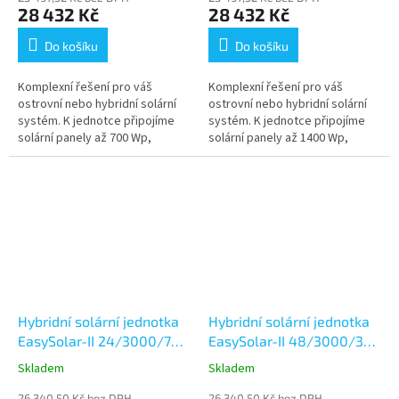
28 432 Kč
28 432 Kč
Do košíku
Do košíku
Komplexní řešení pro váš
Komplexní řešení pro váš
ostrovní nebo hybridní solární
ostrovní nebo hybridní solární
systém. K jednotce připojíme
systém. K jednotce připojíme
solární panely až 700 Wp,
solární panely až 1400 Wp,
připojíme baterii,
baterii, elektrocentrálu nebo
elektrocentrálu nebo
rozvodnou síť, spotřebiče a
rozvodnou síť, spotřebiče...
máme...
Hybridní solární jednotka
Hybridní solární jednotka
EasySolar-II 24/3000/70-
EasySolar-II 48/3000/35-
32 MPPT 250/70 GX
32 MPPT 250/70 GX
Skladem
Skladem
26 340,50 Kč bez DPH
26 340,50 Kč bez DPH