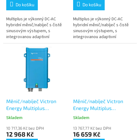
Do košíku
Do košíku
Multiplus je výkonný DC-AC
Multiplus je výkonný DC-AC
hybridní měnič/nabíječ s čistě
hybridní měnič/nabíječ s čistě
sinusovým výstupem, s
sinusovým výstupem, s
integrovanou adaptivní
integrovanou adaptivní
nabíječkou baterií a ultra
nabíječkou baterií a ultra
rychlým transferovým
rychlým transferovým
přepínačem zdroje napájení...
přepínačem zdroje napájení...
Měnič/nabíječ Victron
Měnič/nabíječ Victron
Energy Multiplus
Energy Multiplus
12V/1200VA/50A-16A
12V/1600VA/70A-16A
Skladem
Skladem
10 717,36 Kč bez DPH
13 767,77 Kč bez DPH
12 968 Kč
16 659 Kč