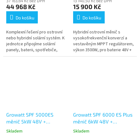
37 163,64 Kč bez DPH
13 140,50 Kč bez DPH
44 968 Kč
15 900 Kč
Do košíku
Do košíku
Komplexní řešení pro ostrovní
Hybridní ostrovní měnič s
nebo hybridní solární systém. K
vysokofrekvenční konverzí a
jednotce připojíme solární
vestavěným MPPT regulátorem,
panely, baterii, spotřebiče,
výkon 3500W, pro baterie 48V +
elektrocentrálu nebo
zdarma WiFi modul. Velmi
rozvodnou síť a máme
oblíbený model jak pro plně...
profesionální 1f...
Growatt SPF 5000ES
Growatt SPF 6000 ES Plus
měnič 5kW 48V +
měnič 6kW 48V +
ZDARMA WIFI
ZDARMA WIFI
Skladem
Skladem