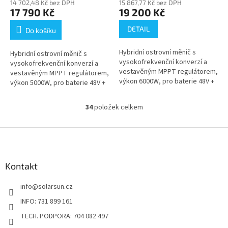
14 702,48 Kč bez DPH
15 867,77 Kč bez DPH
17 790 Kč
19 200 Kč
DETAIL
Do košíku
Hybridní ostrovní měnič s
Hybridní ostrovní měnič s
vysokofrekvenční konverzí a
vysokofrekvenční konverzí a
vestavěným MPPT regulátorem,
vestavěným MPPT regulátorem,
výkon 6000W, pro baterie 48V +
výkon 5000W, pro baterie 48V +
zdarma WiFi modul. Velmi
zdarma WiFi modul. Velmi
oblíbený model jak pro plně...
oblíbený model jak pro plně...
34
položek celkem
O
v
l
Z
á
á
d
p
a
a
Kontakt
c
t
í
info
@
solarsun.cz
í
p
r
INFO: 731 899 161
v
TECH. PODPORA: 704 082 497
k
y