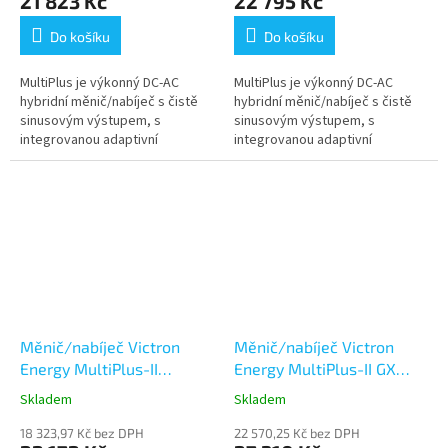
21 823 Kč
22 795 Kč
Do košíku
Do košíku
MultiPlus je výkonný DC-AC
MultiPlus je výkonný DC-AC
hybridní měnič/nabíječ s čistě
hybridní měnič/nabíječ s čistě
sinusovým výstupem, s
sinusovým výstupem, s
integrovanou adaptivní
integrovanou adaptivní
nabíječkou baterií a ultra
nabíječkou baterií a ultra
rychlým transferovým
rychlým transferovým
přepínačem zdroje napájení...
přepínačem zdroje napájení...
Měnič/nabíječ Victron
Měnič/nabíječ Victron
Energy MultiPlus-II
Energy MultiPlus-II GX
48V/5000VA/70A-50A
48V/5000VA/70A-50A
Skladem
Skladem
18 323,97 Kč bez DPH
22 570,25 Kč bez DPH