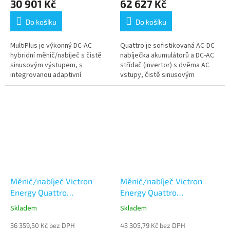
30 901 Kč
62 627 Kč
Do košíku
Do košíku
MultiPlus je výkonný DC-AC
Quattro je sofistikovaná AC-DC
hybridní měnič/nabíječ s čistě
nabíječka akumulátorů a DC-AC
sinusovým výstupem, s
střídač (invertor) s dvěma AC
integrovanou adaptivní
vstupy, čistě sinusovým
nabíječkou baterií a ultra
výstupním napětím a ultra
rychlým transferovým
rychlým přepínačem mezi sítí...
přepínačem zdroje napájení...
Měnič/nabíječ Victron
Měnič/nabíječ Victron
Energy Quattro
Energy Quattro
48V/5000VA/70A-
48V/8000VA/110A-
Skladem
Skladem
100A/100A
100A/100A
36 359,50 Kč bez DPH
43 305,79 Kč bez DPH