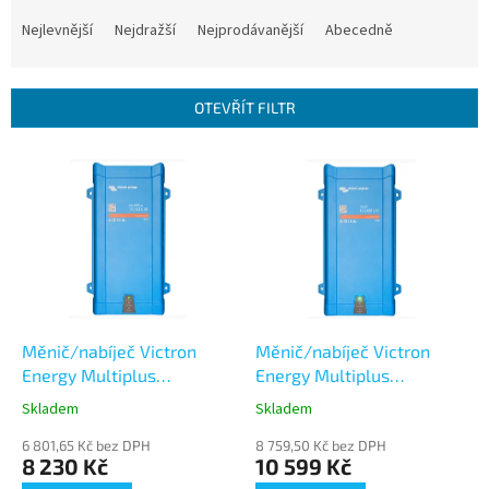
Ř
a
Nejlevnější
Nejdražší
Nejprodávanější
Abecedně
z
e
n
OTEVŘÍT FILTR
í
p
V
r
ý
o
p
d
i
u
s
k
p
t
r
ů
o
d
Měnič/nabíječ Victron
Měnič/nabíječ Victron
u
Energy Multiplus
Energy Multiplus
k
12V/500VA/20A-16A
12V/800VA/35A-16A
Skladem
Skladem
t
ů
6 801,65 Kč bez DPH
8 759,50 Kč bez DPH
8 230 Kč
10 599 Kč