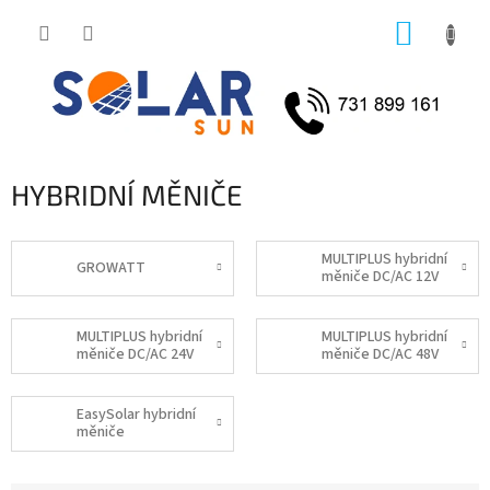
Přejít
NÁKUP
na
obsah
KOŠÍK
HYBRIDNÍ MĚNIČE
MULTIPLUS hybridní
GROWATT
měniče DC/AC 12V
MULTIPLUS hybridní
MULTIPLUS hybridní
měniče DC/AC 24V
měniče DC/AC 48V
EasySolar hybridní
měniče