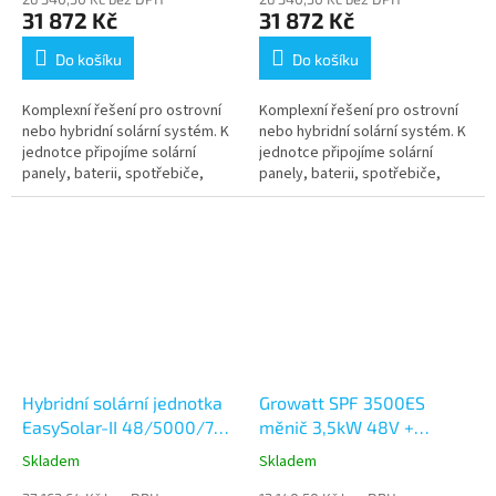
31 872 Kč
31 872 Kč
Do košíku
Do košíku
Komplexní řešení pro ostrovní
Komplexní řešení pro ostrovní
nebo hybridní solární systém. K
nebo hybridní solární systém. K
jednotce připojíme solární
jednotce připojíme solární
panely, baterii, spotřebiče,
panely, baterii, spotřebiče,
elektrocentrálu nebo
elektrocentrálu nebo
rozvodnou síť a máme
rozvodnou síť a máme
profesionální 1f...
profesionální 1f...
Hybridní solární jednotka
Growatt SPF 3500ES
EasySolar-II 48/5000/70-
měnič 3,5kW 48V +
50 MPPT 250/100 GX
ZDARMA WIFI
Skladem
Skladem