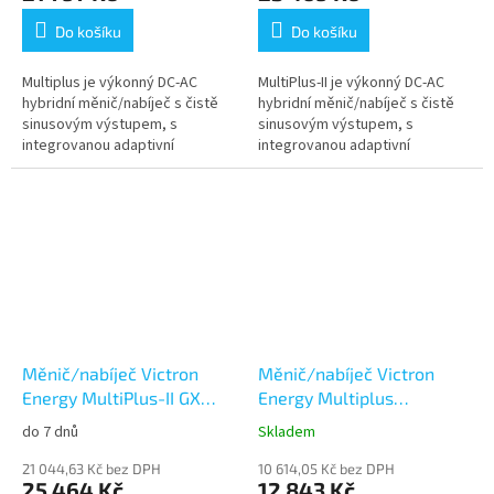
Do košíku
Do košíku
Multiplus je výkonný DC-AC
MultiPlus-II je výkonný DC-AC
hybridní měnič/nabíječ s čistě
hybridní měnič/nabíječ s čistě
sinusovým výstupem, s
sinusovým výstupem, s
integrovanou adaptivní
integrovanou adaptivní
nabíječkou baterií a ultra
nabíječkou baterií a ultra
rychlým transferovým
rychlým transferovým
přepínačem zdroje napájení...
přepínačem zdroje...
Měnič/nabíječ Victron
Měnič/nabíječ Victron
Energy MultiPlus-II GX
Energy Multiplus
24V/3000VA/70A-32A
48V/1600VA/20A-16A
do 7 dnů
Skladem
21 044,63 Kč bez DPH
10 614,05 Kč bez DPH
25 464 Kč
12 843 Kč