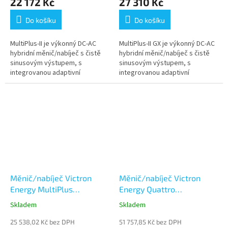
22 172 Kč
27 310 Kč
Do košíku
Do košíku
MultiPlus-II je výkonný DC-AC
MultiPlus-II GX je výkonný DC-AC
hybridní měnič/nabíječ s čistě
hybridní měnič/nabíječ s čistě
sinusovým výstupem, s
sinusovým výstupem, s
integrovanou adaptivní
integrovanou adaptivní
nabíječkou baterií a ultra
nabíječkou baterií a ultra
rychlým transferovým
rychlým transferovým
přepínačem zdroje...
přepínačem zdroje...
Měnič/nabíječ Victron
Měnič/nabíječ Victron
Energy MultiPlus
Energy Quattro
48V/5000VA/70A-100A
48V/10000VA/140A-
Skladem
Skladem
100A/100A
25 538,02 Kč bez DPH
51 757,85 Kč bez DPH