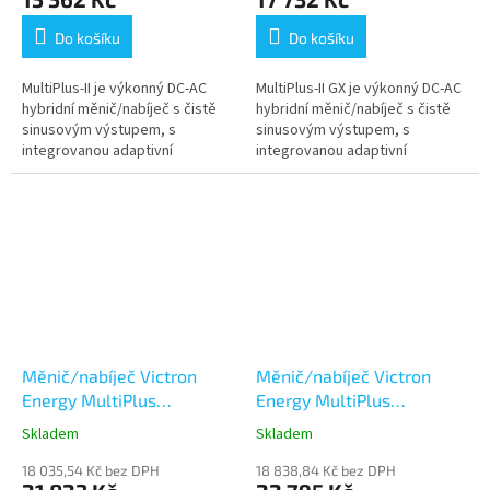
Do košíku
Do košíku
MultiPlus-II je výkonný DC-AC
MultiPlus-II GX je výkonný DC-AC
hybridní měnič/nabíječ s čistě
hybridní měnič/nabíječ s čistě
sinusovým výstupem, s
sinusovým výstupem, s
integrovanou adaptivní
integrovanou adaptivní
nabíječkou baterií a ultra
nabíječkou baterií a ultra
rychlým transferovým
rychlým transferovým
přepínačem zdroje...
přepínačem zdroje...
Měnič/nabíječ Victron
Měnič/nabíječ Victron
Energy MultiPlus
Energy MultiPlus
48V/3000VA/35A-16A
48V/3000VA/35A-50A
Skladem
Skladem
18 035,54 Kč bez DPH
18 838,84 Kč bez DPH