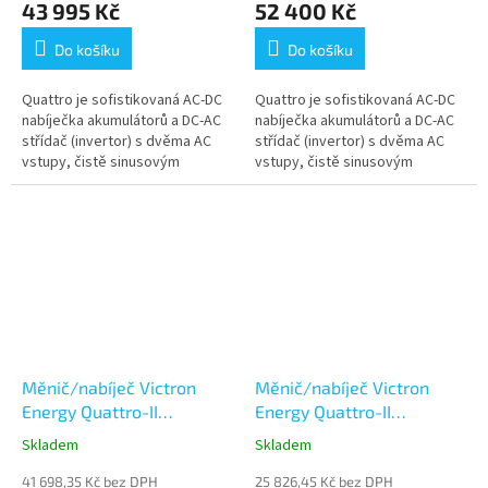
43 995 Kč
52 400 Kč
Do košíku
Do košíku
Quattro je sofistikovaná AC-DC
Quattro je sofistikovaná AC-DC
nabíječka akumulátorů a DC-AC
nabíječka akumulátorů a DC-AC
střídač (invertor) s dvěma AC
střídač (invertor) s dvěma AC
vstupy, čistě sinusovým
vstupy, čistě sinusovým
výstupním napětím a ultra
výstupním napětím a ultra
rychlým přepínačem mezi sítí...
rychlým přepínačem mezi sítí...
Měnič/nabíječ Victron
Měnič/nabíječ Victron
Energy Quattro-II
Energy Quattro-II
24/5000/120-50/50 230V
48/5000/70-50/50 230V
Skladem
Skladem
41 698,35 Kč bez DPH
25 826,45 Kč bez DPH