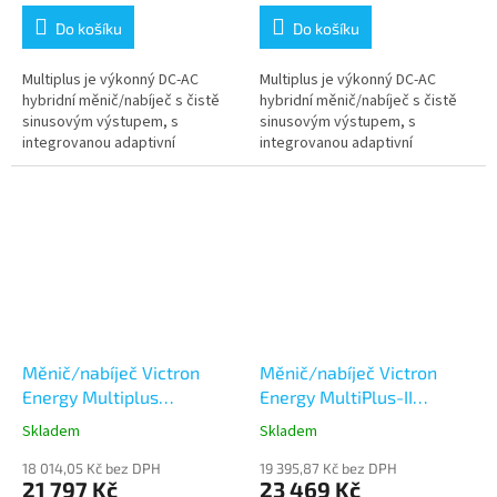
Do košíku
Do košíku
Multiplus je výkonný DC-AC
Multiplus je výkonný DC-AC
hybridní měnič/nabíječ s čistě
hybridní měnič/nabíječ s čistě
sinusovým výstupem, s
sinusovým výstupem, s
integrovanou adaptivní
integrovanou adaptivní
nabíječkou baterií a ultra
nabíječkou baterií a ultra
rychlým transferovým
rychlým transferovým
přepínačem zdroje napájení...
přepínačem zdroje napájení...
Měnič/nabíječ Victron
Měnič/nabíječ Victron
Energy Multiplus
Energy MultiPlus-II
24V/2000VA/50A-32A
24V/3000VA/70A-32A
Skladem
Skladem
18 014,05 Kč bez DPH
19 395,87 Kč bez DPH
21 797 Kč
23 469 Kč