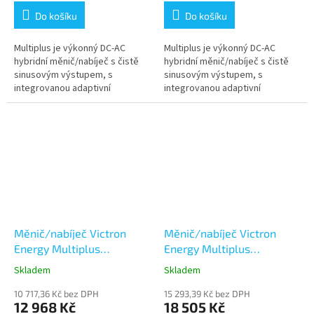
Do košíku
Do košíku
Multiplus je výkonný DC-AC
Multiplus je výkonný DC-AC
hybridní měnič/nabíječ s čistě
hybridní měnič/nabíječ s čistě
sinusovým výstupem, s
sinusovým výstupem, s
integrovanou adaptivní
integrovanou adaptivní
nabíječkou baterií a ultra
nabíječkou baterií a ultra
rychlým transferovým
rychlým transferovým
přepínačem zdroje napájení...
přepínačem zdroje napájení...
Měnič/nabíječ Victron
Měnič/nabíječ Victron
Energy Multiplus
Energy Multiplus
24V/1200VA/25A-16A
24V/1600VA/40A-16A
Skladem
Skladem
10 717,36 Kč bez DPH
15 293,39 Kč bez DPH
12 968 Kč
18 505 Kč