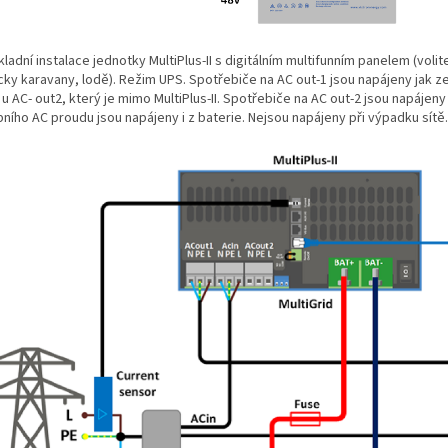
kladní instalace jednotky MultiPlus-II s digitálním multifunním panelem (vol
cky karavany, lodě). Režim UPS. Spotřebiče na AC out-1 jsou napájeny jak z
 u AC- out2, který je mimo MultiPlus-II. Spotřebiče na AC out-2 jsou napáj
ního AC proudu jsou napájeny i z baterie. Nejsou napájeny při výpadku sítě.