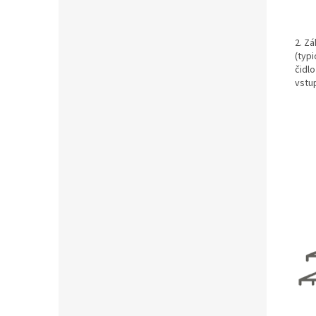
2. Zá
(typi
čidlo
vstup