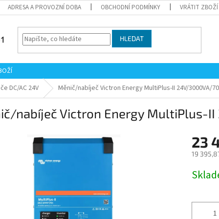
ADRESA A PROVOZNÍ DOBA
OBCHODNÍ PODMÍNKY
VRÁTIT ZBOŽÍ
HLEDAT
BOŽÍ
iče DC/AC 24V
Měnič/nabíječ Victron Energy MultiPlus-II 24V/3000VA/7
ič/nabíječ Victron Energy MultiPlus-
23 
19 395,8
Měrná
Skla
cena: