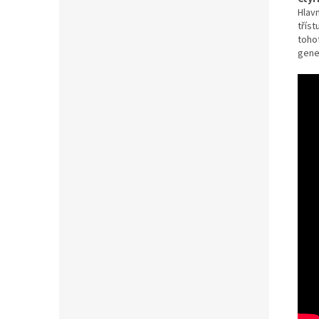
Hlav
tříst
tohot
gener