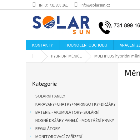
Přejít
INFO: 731 899 161
info@solarsun.cz
na
obsah
KONTAKTY
HODNOCENÍ OBCHODU
VRÁCENÍ Z
Domů
HYBRIDNÍ MĚNIČE
MULTIPLUS hybridní měn
P
Měn
o
Přeskočit
s
Kategorie
kategorie
t
r
SOLÁRNÍ PANELY
a
KARAVANY+CHATKY+MARINGOTKY+DRŽÁKY
n
BATERIE - AKUMULÁTORY- SOLÁRNÍ
n
í
NOSNÉ DRŽÁKY PANELŮ - MONTÁŽNÍ PRVKY
p
REGULÁTORY
a
MONITOROVACÍ ZAŘÍZENÍ