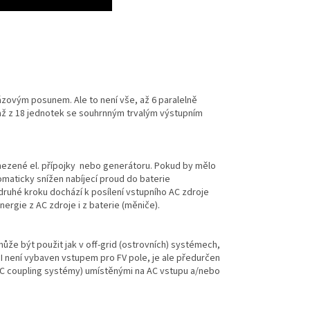
ázovým posunem. Ale to není vše, až 6 paralelně
 až z 18 jednotek se souhrnným trvalým výstupním
mezené el. přípojky nebo generátoru. Pokud by mělo
omaticky snížen nabíjecí proud do baterie
 druhé kroku dochází k posílení vstupního AC zdroje
rgie z AC zdroje i z baterie (měniče).
 může být použit jak v off-grid (ostrovních) systémech,
-II není vybaven vstupem pro FV pole, je ale předurčen
AC coupling systémy) umístěnými na AC vstupu a/nebo