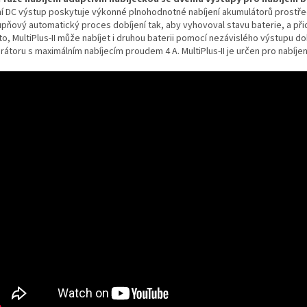
ní DC výstup poskytuje výkonné plnohodnotné nabíjení akumulátorů prostředn
upňový automatický proces dobíjení tak, aby vyhovoval stavu baterie, a přid
o, MultiPlus-II může nabíjet i druhou baterii pomocí nezávislého výstupu do
átoru s maximálním nabíjecím proudem 4 A. MultiPlus-II je určen pro nabíjení