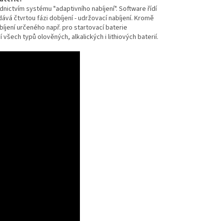
ictvím systému "adaptivního nabíjení". Software řídí
ává čtvrtou fázi dobíjení - udržovací nabíjení. Kromě
bíjení určeného např. pro startovací baterie
 všech typů olověných, alkalických i lithiových baterií.