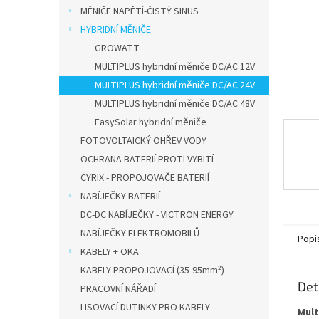
n
MĚNIČE NAPĚTÍ-ČISTÝ SINUS
e
HYBRIDNÍ MĚNIČE
l
GROWATT
MULTIPLUS hybridní měniče DC/AC 12V
MULTIPLUS hybridní měniče DC/AC 24V
MULTIPLUS hybridní měniče DC/AC 48V
EasySolar hybridní měniče
FOTOVOLTAICKÝ OHŘEV VODY
OCHRANA BATERIÍ PROTI VYBITÍ
CYRIX - PROPOJOVAČE BATERIÍ
NABÍJEČKY BATERIÍ
DC-DC NABÍJEČKY - VICTRON ENERGY
NABÍJEČKY ELEKTROMOBILŮ
Popi
KABELY + OKA
KABELY PROPOJOVACÍ (35-95mm²)
Det
PRACOVNÍ NÁŘADÍ
LISOVACÍ DUTINKY PRO KABELY
Mult