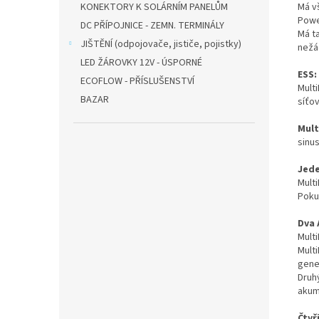
Má v
KONEKTORY K SOLÁRNÍM PANELŮM
Power
DC PŘÍPOJNICE - ZEMN. TERMINÁLY
Má t
JIŠTĚNÍ (odpojovače, jističe, pojistky)
nežá
LED ŽÁROVKY 12V - ÚSPORNÉ
ESS:
ECOFLOW - PŘÍSLUŠENSTVÍ
Multi
BAZAR
síťov
Mult
sinu
Jede
Multi
Poku
Dva 
Multi
Mult
gene
Druhý
akum
Čtyř