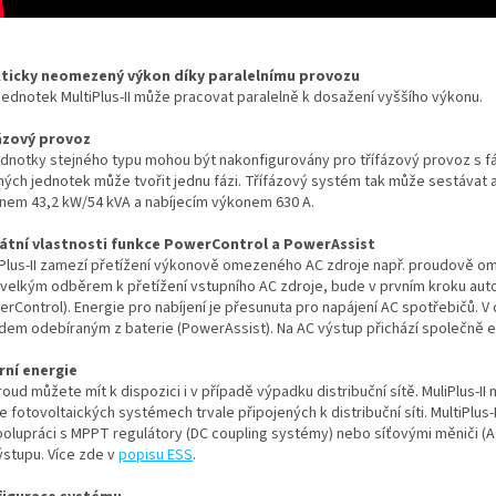
ticky neomezený výkon díky paralelnímu provozu
 jednotek MultiPlus-II může pracovat paralelně k dosažení vyššího výkonu.
ázový provoz
jednotky stejného typu mohou být nakonfigurovány pro třífázový provoz s f
ných jednotek může tvořit jednu fázi. Třífázový systém tak může sestávat
nem 43,2 kW/54 kVA a nabíjecím výkonem 630 A.
átní vlastnosti funkce PowerControl a PowerAssist
iPlus-II zamezí přetížení výkonově omezeného AC zdroje např. proudově o
t velkým odběrem k přetížení vstupního AC zdroje, bude v prvním kroku aut
rControl). Energie pro nabíjení je přesunuta pro napájení AC spotřebičů. V
dem odebíraným z baterie (PowerAssist). Na AC výstup přichází společně ene
rní energie
oud můžete mít k dispozici i v případě výpadku distribuční sítě. MuliPlus-II
e fotovoltaických systémech trvale připojených k distribuční síti. MultiPlus
polupráci s MPPT regulátory (DC coupling systémy) nebo síťovými měniči (
ýstupu. Více zde v
popisu ESS
.