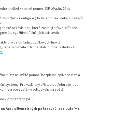
 během několika minut pomocí DIP přepínačů na
E.Bus Quick Configure (do tří jednotek) nebo složitější
a PC.
getické nezávislosti, které zahrnují síťové střídače
ure 3 s využitím příslušných asistentů
takty pro celou řadu doplňkových funkcí
figurace si můžete zdarma stáhnout na následujícím
re
lného místa na světě pomocí bezplatné aplikace VRM a
ční systémy. Pro vzdálený přístup potřebujete jeden
a konfigurace systému odkudkoliv na světě
erie v procentech (SOC).
í na řadu uživatelských požadavků. Zde uvádíme