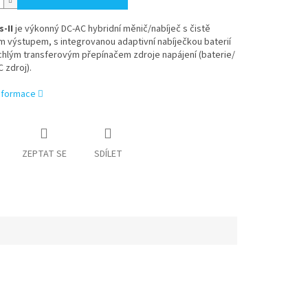
-II
je výkonný DC-AC hybridní měnič/nabíječ s čistě
 výstupem, s integrovanou adaptivní nabíječkou baterií
ychlým transferovým přepínačem zdroje napájení (baterie/
C zdroj).
informace
ZEPTAT SE
SDÍLET