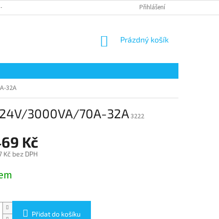
 - ODSTOUPENÍ OD SMLOUVY
REKLAMACE ZBOŽÍ
Přihlášení
DOPRAVA
P
NÁKUPNÍ
Prázdný košík
KOŠÍK
0A-32A
II 24V/3000VA/70A-32A
3222
469 Kč
7 Kč bez DPH
dem
Přidat do košíku