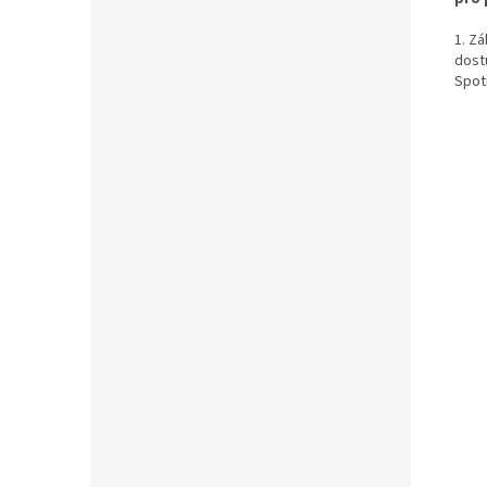
1. Zá
dostu
Spot