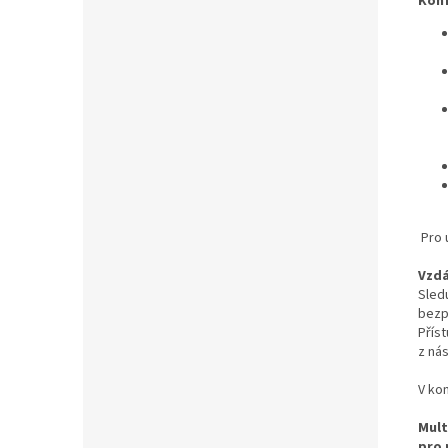
Konf
Pro 
Vzdá
Sled
bezp
Přís
z ná
V kom
Mult
pro 