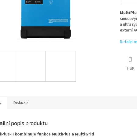
MultiPlus
sinusovým
a ultra r
externí A
Detailní 
TISK
s
Diskuze
ailní popis produktu
iPlus-II kombinuje funkce MultiPlus a MultiGrid