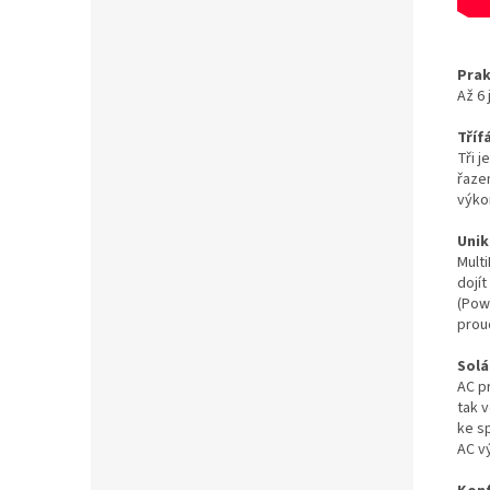
Prak
Až 6
Tříf
Tři 
řaze
výko
Unik
Mult
dojí
(Powe
prou
Solá
AC pr
tak v
ke s
AC v