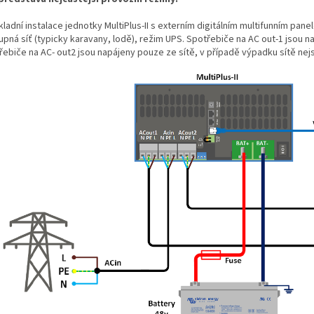
kladní instalace jednotky MultiPlus-II s externím digitálním multifunním pan
pná síť (typicky karavany, lodě), režim UPS. Spotřebiče na AC out-1 jsou na
řebiče na AC- out2 jsou napájeny pouze ze sítě, v případě výpadku sítě nej