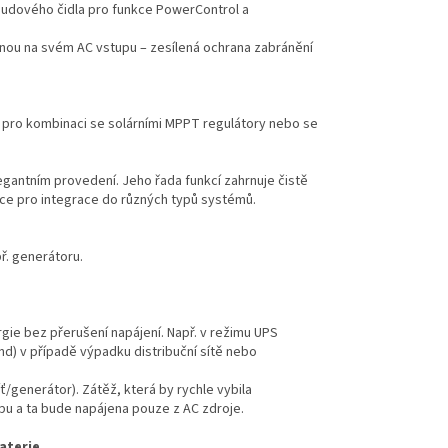
roudového čidla pro funkce PowerControl a
anou na svém AC vstupu – zesílená ochrana zabránění
itu pro kombinaci se solárními MPPT regulátory nebo se
legantním provedení. Jeho řada funkcí zahrnuje čistě
nkce pro integrace do různých typů systémů.
př. generátoru.
rgie bez přerušení napájení. Např. v režimu UPS
nd) v případě výpadku distribuční sítě nebo
íť/generátor). Zátěž, která by rychle vybila
upu a ta bude napájena pouze z AC zdroje.
aterie.