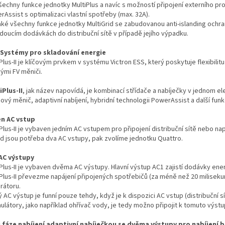
šechny funkce jednotky MultiPlus a navíc s možností připojení externího p
Assist s optimalizaci vlastní spotřeby (max. 32A).
aké všechny funkce jednotky MultiGrid se zabudovanou anti-islanding ochr
doucím dodávkách do distribuční sítě v případě jejího výpadku.
 Systémy pro skladování energie
Plus-II je klíčovým prvkem v systému Victron ESS, který poskytuje flexibil
ými FV měniči.
iPlus-II
, jak název napovídá, je kombinací střídače a nabíječky v jednom e
sový měnič, adaptivní nabíjení, hybridní technologii PowerAssist a další fu
n AC vstup
Plus-II je vybaven jedním AC vstupem pro připojení distribuční sítě nebo na
d jsou potřeba dva AC vstupy, pak zvolíme jednotku Quattro.
AC výstupy
Plus-II je vybaven dvěma AC výstupy. Hlavní výstup AC1 zajistí dodávky ene
iPlus-II převezme napájení připojených spotřebičů (za méně než 20 miliseku
rátoru.
 AC výstup je funní pouze tehdy, když je k dispozici AC vstup (distribuční s
ulátory, jako například ohřívač vody, je tedy možno připojit k tomuto výst
i fáze nabíjení adaptivní nabíječkou se dvěma výstupy pro nabíjení b