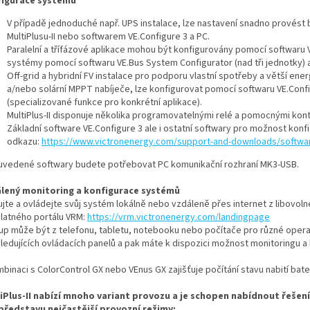
igurace systému
V případě jednoduché např. UPS instalace, lze nastavení snadno provést
MultiPlusu-II nebo softwarem VE.Configure 3 a PC.
Paralelní a třífázové aplikace mohou být konfigurovány pomocí softwaru V
systémy pomocí softwaru VE.Bus System Configurator (nad tři jednotky) 
Off-grid a hybridní FV instalace pro podporu vlastní spotřeby a větší ener
a/nebo solární MPPT nabíječe, lze konfigurovat pomocí softwaru VE.Config
(specializované funkce pro konkrétní aplikace).
MultiPlus-II disponuje několika programovatelnými relé a pomocnými kon
Základní software VE.Configure 3 ale i ostatní softwary pro možnost kon
odkazu:
https://www.victronenergy.com/support-and-downloads/softwa
uvedené softwary budete potřebovat PC komunikační rozhraní MK3-USB.
lený monitoring a konfigurace systémů
ujte a ovládejte svůj systém lokálně nebo vzdáleně přes internet z libovo
latného portálu VRM:
https://vrm.victronenergy.com/landingpage
tup může být z telefonu, tabletu, notebooku nebo počítače pro různé opera
sledujících ovládacích panelů a pak máte k dispozici možnost monitoringu 
binaci s ColorControl GX nebo VEnus GX zajišťuje počítání stavu nabití bat
iPlus-II nabízí mnoho variant provozu a je schopen nabídnout řešen
představu nejčastější provozní režimy: