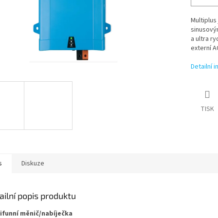
Multiplus
sinusovým
a ultra r
externí A
Detailní 
TISK
s
Diskuze
ailní popis produktu
ifunní měnič/nabíječka