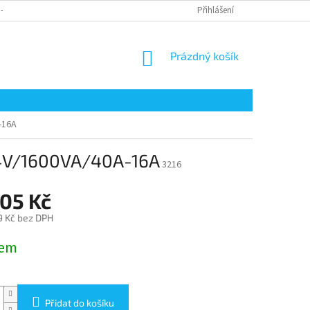
 - ODSTOUPENÍ OD SMLOUVY
REKLAMACE ZBOŽÍ
Přihlášení
DOPRAVA
P
NÁKUPNÍ
Prázdný košík
KOŠÍK
-16A
 24V/1600VA/40A-16A
3216
505 Kč
9 Kč bez DPH
dem
Přidat do košíku