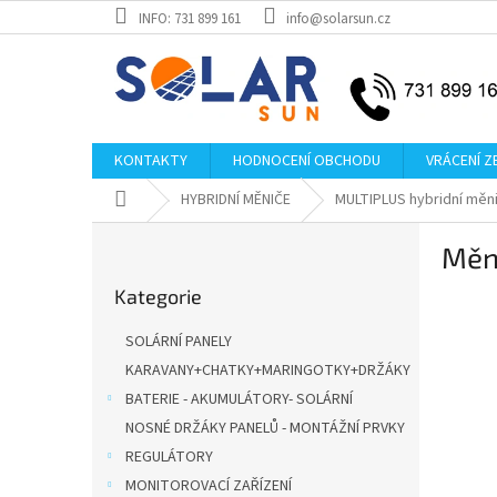
Přejít
INFO: 731 899 161
info@solarsun.cz
na
obsah
KONTAKTY
HODNOCENÍ OBCHODU
VRÁCENÍ Z
Domů
HYBRIDNÍ MĚNIČE
MULTIPLUS hybridní měn
P
Měn
o
Přeskočit
s
Kategorie
kategorie
t
r
SOLÁRNÍ PANELY
a
KARAVANY+CHATKY+MARINGOTKY+DRŽÁKY
n
BATERIE - AKUMULÁTORY- SOLÁRNÍ
n
í
NOSNÉ DRŽÁKY PANELŮ - MONTÁŽNÍ PRVKY
p
REGULÁTORY
a
MONITOROVACÍ ZAŘÍZENÍ