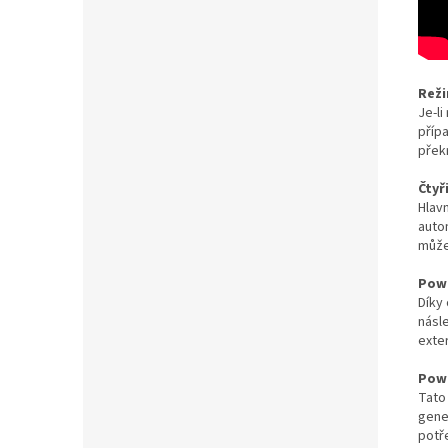
Reži
Je-l
příp
přek
Čtyř
Hlav
autom
může
Powe
Díky 
násl
exter
Powe
Tato
gene
potř