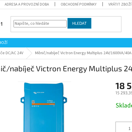
ADRESA A PROVOZNÍ DOBA
OBCHODNÍ PODMÍNKY
VRÁTIT ZBOŽÍ
HLEDAT
BOŽÍ
iče DC/AC 24V
Měnič/nabíječ Victron Energy Multiplus 24V/1600VA/40A
ič/nabíječ Victron Energy Multiplus
18 
15 293,3
Měrná
Skla
cena: