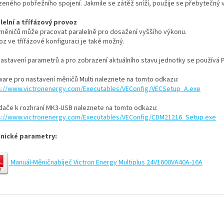
eného pobřežního spojení. Jakmile se zátěž sníží, použije se přebytečný 
lelní a třífázový provoz
 měničů může pracovat paralelně pro dosažení vyššího výkonu.
oz ve třífázové konfiguraci je také možný.
nastavení parametrů a pro zobrazení aktuálního stavu jednotky se používá 
ware pro nastavení měničů Multi naleznete na tomto odkazu:
s://www.victronenergy.com/Executables/VEConfig/VECSetup_A.exe
dače k rozhraní MK3-USB naleznete na tomto odkazu:
s://www.victronenergy.com/Executables/VEConfig/CDM21216_Setup.exe
nické parametry:
Manuál-Měničnabíječ Victron Energy Multiplus 24V1600VA40A-16A