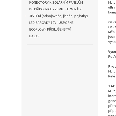
Mult
KONEKTORY K SOLÁRNÍM PANELŮM
ultr
DC PŘÍPOJNICE - ZEMN. TERMINÁLY
komp
JIŠTĚNÍ (odpojovače, jističe, pojistky)
Osvě
LED ŽÁROVKY 12V - ÚSPORNÉ
Osvě
ECOFLOW - PŘÍSLUŠENSTVÍ
Měni
BAZAR
jsou 
vysok
Vyso
Potř
Prog
Mult
Relé
1 AC
Mult
kter
gener
přer
přip
napáj