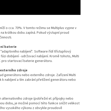
íží o cca. 70%. V tomto režimu se Multiplus vypne v
 na krátkou dobu zapíná. Pokud výstupní proud
innosti.
ní baterie
adaptivního nabíjení". Software řídí třístupňový
fázi dobíjení - udržovací nabíjení. Kromě tohoto, Multi
 pro startovací baterie generátoru.
externího zdroje
oud generátoru nebo externího zdroje. Zařízení Multi
 k nabíjení a tím zabrání přetížení generátoru nebo
lternativního zdroje (pobřežní el. přípojky nebo
ou dobu, je možné pomocí této funkce snížit velikost
ého vysokého výkonu z obvykle proudově