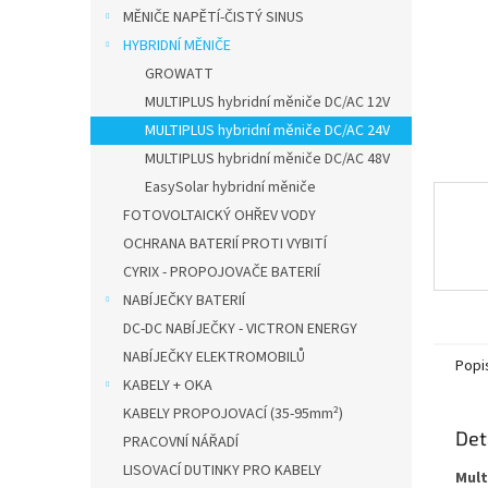
n
MĚNIČE NAPĚTÍ-ČISTÝ SINUS
e
HYBRIDNÍ MĚNIČE
l
GROWATT
MULTIPLUS hybridní měniče DC/AC 12V
MULTIPLUS hybridní měniče DC/AC 24V
MULTIPLUS hybridní měniče DC/AC 48V
EasySolar hybridní měniče
FOTOVOLTAICKÝ OHŘEV VODY
OCHRANA BATERIÍ PROTI VYBITÍ
CYRIX - PROPOJOVAČE BATERIÍ
NABÍJEČKY BATERIÍ
DC-DC NABÍJEČKY - VICTRON ENERGY
NABÍJEČKY ELEKTROMOBILŮ
Popi
KABELY + OKA
KABELY PROPOJOVACÍ (35-95mm²)
Det
PRACOVNÍ NÁŘADÍ
LISOVACÍ DUTINKY PRO KABELY
Mult