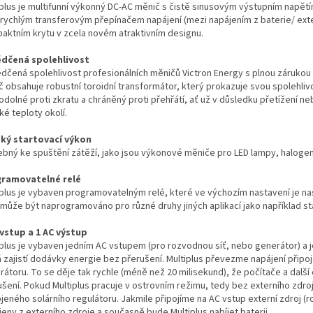
iplus je multifunní výkonný DC-AC měnič s čistě sinusovým výstupním napětí
a rychlým transferovým přepínačem napájení (mezi napájením z baterie/ exte
aktním krytu v zcela novém atraktivním designu.
dčená spolehlivost
dčená spolehlivost profesionálních měničů Victron Energy s plnou zárukou n
č obsahuje robustní toroidní transformátor, který prokazuje svou spolehlivo
odolné proti zkratu a chráněný proti přehřátí, ať už v důsledku přetížení n
é teploty okolí.
ký startovací výkon
ebný ke spuštění zátěží, jako jsou výkonové měniče pro LED lampy, haloge
ramovatelné relé
iplus je vybaven programovatelným relé, které ve výchozím nastavení je na
 může být naprogramováno pro různé druhy jiných aplikací jako například st
 vstup a 1 AC výstup
iplus je vybaven jedním AC vstupem (pro rozvodnou síť, nebo generátor) a 
á zajistí dodávky energie bez přerušení. Multiplus převezme napájení přip
átoru. To se děje tak rychle (méně než 20 milisekund), že počítače a další
ušení. Pokud Multiplus pracuje v ostrovním režimu, tedy bez externího zdroj
ojeného solárního regulátoru. Jakmile připojíme na AC vstup externí zdroj 
eny z externího zdroje a současně bude Multiplus nabíjet baterii.