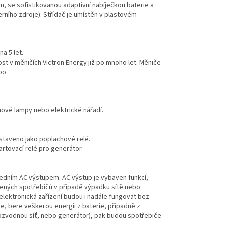
m, se sofistikovanou adaptivní nabíječkou baterie a
rního zdroje). Střídač je umístěn v plastovém
a 5 let.
st v měničích Victron Energy již po mnoho let. Měniče
ebo
nové lampy nebo elektrické nářadí.
staveno jako poplachové relé.
artovací relé pro generátor.
jedním AC výstupem. AC výstup je vybaven funkcí,
ojených spotřebičů v případě výpadku sítě nebo
 elektronická zařízení budou i nadále fungovat bez
e, bere veškerou energii z baterie, případně z
(rozvodnou síť, nebo generátor), pak budou spotřebiče