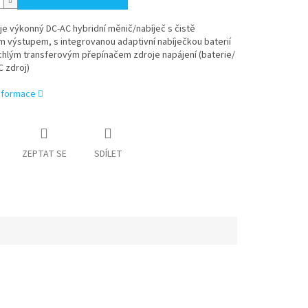
 je výkonný DC-AC hybridní měnič/nabíječ s čistě
 výstupem, s integrovanou adaptivní nabíječkou baterií
ychlým transferovým přepínačem zdroje napájení (baterie/
C zdroj)
informace
ZEPTAT SE
SDÍLET