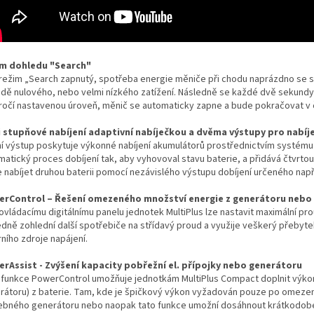
m dohledu "Search"
i režim „Search zapnutý, spotřeba energie měniče při chodu naprázdno se sn
adě nulového, nebo velmi nízkého zatížení. Následně se každé dvě sekundy
ročí nastavenou úroveň, měnič se automaticky zapne a bude pokračovat v č
i stupňové nabíjení adaptivní nabíječkou a dvěma výstupy pro nabíje
ní výstup poskytuje výkonné nabíjení akumulátorů prostřednictvím systému "
atický proces dobíjení tak, aby vyhovoval stavu baterie, a přidává čtvrtou 
 nabíjet druhou baterii pomocí nezávislého výstupu dobíjení určeného např.
rControl – Řešení omezeného množství energie z generátoru nebo 
ovládacímu digitálnímu panelu jednotek MultiPlus lze nastavit maximální pr
edně zohlední další spotřebiče na střídavý proud a využije veškerý přebytek
ního zdroje napájení.
rAssist - Zvýšení kapacity pobřežní el. přípojky nebo generátoru
 funkce PowerControl umožňuje jednotkám MultiPlus Compact doplnit výkon a
rátoru) z baterie. Tam, kde je špičkový výkon vyžadován pouze po omezen
ebného generátoru nebo naopak tato funkce umožní dosáhnout krátkodob