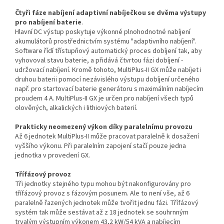
Čtyři fáze nabíjení adaptivní nabíječkou se dvěma výstupy
pro nabíjení baterie
.
Hlavní DC výstup poskytuje výkonné plnohodnotné nabíjení
akumulátorů prostřednictvím systému "adaptivního nabíjení".
Software řídí třístupňový automatický proces dobíjení tak, aby
vyhovoval stavu baterie, a přidává čtvrtou fázi dobíjení -
udržovací nabíjení. Kromě tohoto, MultiPlus-II GX může nabíjet i
druhou baterii pomocí nezávislého výstupu dobíjení určeného
např. pro startovací baterie generátoru s maximálním nabíjecím
proudem 4 A. MultiPlus-II GX je určen pro nabíjení všech typů
olověných, alkalických i lithiových baterií.
Prakticky neomezený výkon díky paralelnímu provozu
Až 6 jednotek MultiPlus-II může pracovat paralelně k dosažení
vyššího výkonu. Při paralelním zapojení stačí pouze jedna
jednotka v provedení GX.
Třífázový provoz
Tři jednotky stejného typu mohou být nakonfigurovány pro
třífázový provoz s fázovým posunem. Ale to není vše, až 6
paralelně řazených jednotek může tvořit jednu fázi. Třífázový
systém tak může sestávat až z 18 jednotek se souhrnným
trvalým výstupním výkonem 43,2 kW/54 kVA a nabíjecím