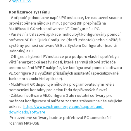
v
popisu ESS
.
Konfigurace systému
- V případě jednoduché např. UPS instalace, lze nastavení snadno
provést během několika minut pomocí DIP přepínačů na
MultiPlusu-II GX nebo softwarem VE.Configure 3 a PC.
- Paralelní a třífázové aplikace mohou být konfigurovány pomocí
softwaru VE.Bus Quick Configure (do tří jednotek) nebo složitější
systémy pomocí softwaru VE.Bus System Configurator (nad tři
jednotky) a PC.
- Off-grid a hybridní FV instalace pro podporu vlastní spotřeby a
větší energetické nezávislosti, které zahrnují síťové střídače
a/nebo solární MPPT nabíječe, lze konfigurovat pomocí softwaru
VE.Configure 3 s využitím příslušných asistentů (specializované
funkce pro konkrétní aplikace).
- MultiPlus-II GX disponuje několika programovatelnými relé a
pomocnými kontakty pro celou řadu doplňkových funkcí
- Základní software VE.Configure 3 ale i ostatní softwary pro
možnost konfigurace si můžete zdarma stáhnout na následujícím
odkazu:
https://www.victronenergy.com/support-and-
downloads/software
Pro uvedené softwary budete potřebovat PC komunikační
rozhraní MK3-USB.