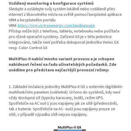
Vzdálený monitoring a konfigurace systémů
Sledujte a ovládejte svůj systém lokálně nebo vzdáleně přes
internet z libovolného místa na světě pomocí bezplatné aplikace
VRM a bezplatného portálu
VRM:
https://vrm.victronenergy.com/landingpage
Přístup může být z telefonu, tabletu, notebooku nebo počítače
pro různé operační systémy. Zařízení GX je v této jednotce
integrováno, takže není potřeba dokupovat jednotku Venus GX
resp. Color Control GX
MultiPlus-II nabízí mnoho variant provozu a je schopen
nabídnout řešení na řadu uživatelských požadavků. Zde
uvádíme pro představu nejčastější provozní režimy:
1. Základní instalace jednotky MultiPlus-II GX s externím digitálním
multifunkčním panelem (volitelné). Určeno do systémů, kdy není
vždy dostupná síť (typicky karavany, lodě), režim UPS.
Spotřebiče na AC out-1 jsou napájeny jak ze sítě (přednostně),
tak z baterie. Spotřebiče na AC- out2 jsou napájeny pouze ze
sítě, v případě výpadku sítě nejsou napájeny.