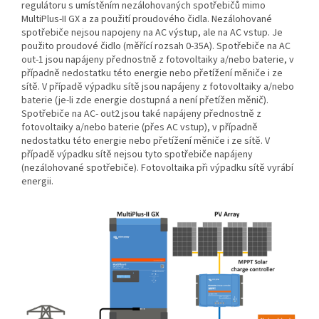
regulátoru s umístěním nezálohovaných spotřebičů mimo
MultiPlus-II GX a za použití proudového čidla. Nezálohované
spotřebiče nejsou napojeny na AC výstup, ale na AC vstup. Je
použito proudové čidlo (měřící rozsah 0-35A). Spotřebiče na AC
out-1 jsou napájeny přednostně z fotovoltaiky a/nebo baterie, v
případně nedostatku této energie nebo přetížení měniče i ze
sítě. V případě výpadku sítě jsou napájeny z fotovoltaiky a/nebo
baterie (je-li zde energie dostupná a není přetížen měnič).
Spotřebiče na AC- out2 jsou také napájeny přednostně z
fotovoltaiky a/nebo baterie (přes AC vstup), v případně
nedostatku této energie nebo přetížení měniče i ze sítě. V
případě výpadku sítě nejsou tyto spotřebiče napájeny
(nezálohované spotřebiče). Fotovoltaika při výpadku sítě vyrábí
energii.