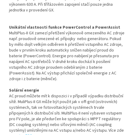
výkonem 630 A. Při třífázovém zapojení stačí pouze jedna
jednotka v provedení GX.
Unikátní vlastnosti funkce PowerControl a PowerAssist
MultiPlus-II GX zamezí přetížení výkonově omezeného AC zdroje
např. proudově omezené el. přípojky nebo generátoru. Pokud
by mělo dojít velkým odběrem k přetížení vstupního AC zdroje,
bude v prvním kroku automaticky snížen nabíjecí proud do
baterie (PowerControl). Energie pro nabíjení je přesunuta pro
napájení AC spotřebičů. V druhé kroku dochází k posílení
vstupního AC zdroje proudem odebíraným z baterie
(PowerAssist). Na AC výstup přichází společně energie z AC
zdroje i z baterie (měniče).
Solární energie
AC proud můžete mít k dispozici i v případě výpadku distribuční
sítě. MuliPlus-II GX může být použit jak v off-grid (ostrovních)
systémech, tak ve fotovoltaických systémech trvale
připojených k distribuční síti. MultiPlus-II není vybaven vstupem
pro FV pole, je ale předurčen ke spolupráci s MPPT regulátory
(DC coupling systémy) nebo síťovými měniči (AC coupling
systémy) umístěnými na AC vstupu a/nebo AC výstupu. Více zde