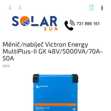
Přejít
NÁKUP
na
obsah
KOŠÍK
Měnič/nabíječ Victron Energy
MultiPlus-II GX 48V/5000VA/70A-
50A
2502