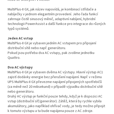
MultiPlus-II GX, jak název napovídá, je kombinací střídače a
nabíječky v jednom elegantním provedení. Jeho řada funkcí
zahrnuje čistě sinusový měnič, adaptivní nabíjení, hybridní
technologii PowerAssist a další funkce pro integrace do různých
typů systémů.
Jeden AC vstup
MultiPlus-II GX je vybaven jedním AC vstupem pro připojení
distribuční sítě nebo např. generátoru.
Pokud jsou potřeba dva AC vstupy, pak zvolíme jednotku
Quattro.
Dva AC výstupy
MultiPlus-II GX je vybaven dvěma AC výstupy. Hlavní výstup AC1
zajistí dodávky energie bez přerušení napájení. Např. v režimu
UPS MultiPlus-II GX převezme napájení připojených spotřebičů
(za méně než 20 milisekund) v případě výpadku distribuční sítě
nebo generátoru.
Druhý AC výstup je funkční pouze tehdy, když je k dispozici AC
vstup (distribuční síť/generátor). Zátěž, která by rychle vybila
akumulátory, jako například ohřívač vody, je tedy možno připojit
k tomuto výstupu a ta bude napájena pouze z AC zdroje.