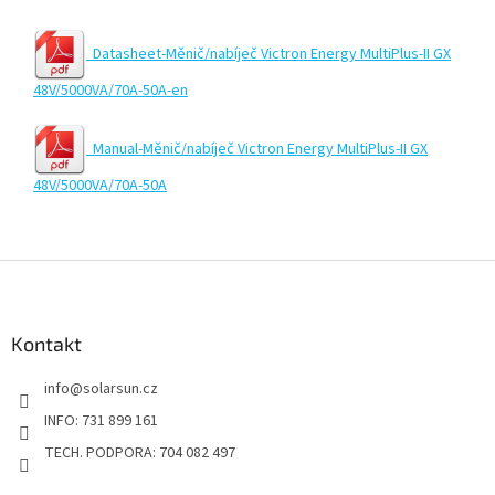
Datasheet-Měnič/nabíječ Victron Energy MultiPlus-II GX
48V/5000VA/70A-50A-en
Manual-Měnič/nabíječ Victron Energy MultiPlus-II GX
48V/5000VA/70A-50A
Z
á
p
a
Kontakt
t
info
@
solarsun.cz
í
INFO: 731 899 161
TECH. PODPORA: 704 082 497