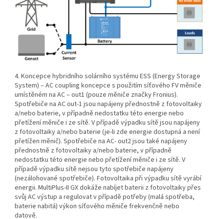
4. Koncepce hybridního solárního systému ESS (Energy Storage
System) – AC coupling koncepce s použitím síťového FV měniče
umístěném na AC – out1 (pouze měniče značky Fronius).
Spotřebiče na AC out-1 jsou napájeny přednostně z fotovoltaiky
a/nebo baterie, v případně nedostatku této energie nebo
přetížení měniče i ze sítě. V případě výpadku sítě jsou napájeny
z fotovoltaiky a/nebo baterie (je-li zde energie dostupná a není
přetížen měnič). Spotřebiče na AC- out2 jsou také napájeny
přednostně z fotovoltaiky a/nebo baterie, v případně
nedostatku této energie nebo přetížení měniče i ze sítě. V
případě výpadku sítě nejsou tyto spotřebiče napájeny
(nezálohované spotřebiče). Fotovoltaika při výpadku sítě vyrábí
energii. MultiPlus-II GX dokáže nabíjet baterii z fotovoltaiky přes
svůj AC výstup a regulovat v případě potřeby (malá spotřeba,
baterie nabitá) výkon síťového měniče frekvenčně nebo
datově.