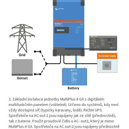
2. Základní instalace jednotky MultiPlus-II GX s digitálním
multifunkčním panelem (volitelné). Určeno do systémů, kdy není
vždy dostupná síť (typicky karavany, lodě). Režim UPS.
Spotřebiče na AC out-1 jsou napájeny jak ze sítě (přednostně),
tak z baterie. Použit proudové čidlo u AC- out2, který je mimo
MultiPlus-II GX. Spotřebiče na AC out-2 jsou napájeny přednostně