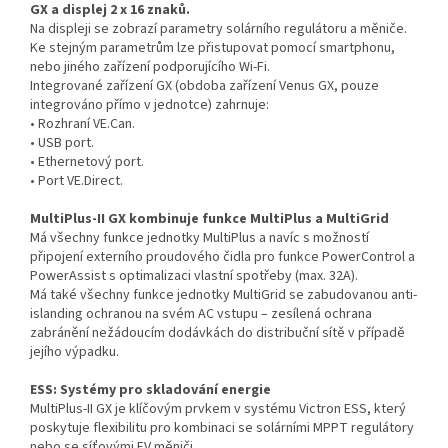
GX a displej 2 x 16 znaků.
Na displeji se zobrazí parametry solárního regulátoru a měniče.
Ke stejným parametrům lze přistupovat pomocí smartphonu,
nebo jiného zařízení podporujícího Wi-Fi.
Integrované zařízení GX (obdoba zařízení Venus GX, pouze
integrováno přímo v jednotce) zahrnuje:
• Rozhraní VE.Can.
• USB port.
• Ethernetový port.
• Port VE.Direct.
MultiPlus-II GX kombinuje funkce MultiPlus a MultiGrid
Má všechny funkce jednotky MultiPlus a navíc s možností
připojení externího proudového čidla pro funkce PowerControl a
PowerAssist s optimalizaci vlastní spotřeby (max. 32A).
Má také všechny funkce jednotky MultiGrid se zabudovanou anti-
islanding ochranou na svém AC vstupu – zesílená ochrana
zabránění nežádoucím dodávkách do distribuční sítě v případě
jejího výpadku.
ESS: Systémy pro skladování energie
MultiPlus-II GX je klíčovým prvkem v systému Victron ESS, který
poskytuje flexibilitu pro kombinaci se solárními MPPT regulátory
nebo se síťovými FV měniči.