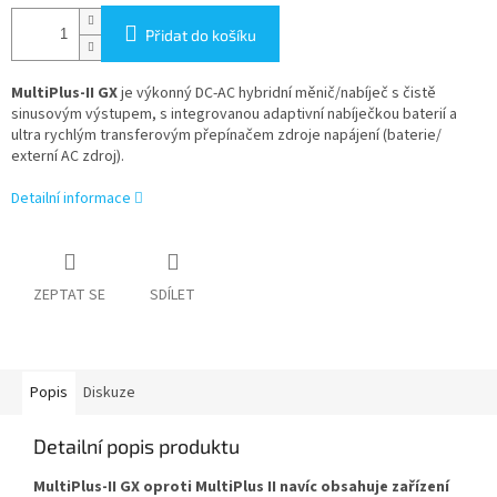
Přidat do košíku
MultiPlus-II GX
je výkonný DC-AC hybridní měnič/nabíječ s čistě
sinusovým výstupem, s integrovanou adaptivní nabíječkou baterií a
ultra rychlým transferovým přepínačem zdroje napájení (baterie/
externí AC zdroj).
Detailní informace
ZEPTAT SE
SDÍLET
Popis
Diskuze
Detailní popis produktu
MultiPlus-II GX oproti MultiPlus II navíc obsahuje zařízení