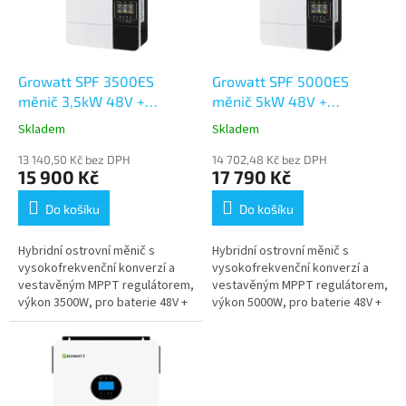
s
k
p
t
r
ů
o
d
Growatt SPF 3500ES
Growatt SPF 5000ES
u
měnič 3,5kW 48V +
měnič 5kW 48V +
k
ZDARMA WIFI
ZDARMA WIFI
Skladem
Skladem
t
ů
13 140,50 Kč bez DPH
14 702,48 Kč bez DPH
15 900 Kč
17 790 Kč
Do košíku
Do košíku
Hybridní ostrovní měnič s
Hybridní ostrovní měnič s
vysokofrekvenční konverzí a
vysokofrekvenční konverzí a
vestavěným MPPT regulátorem,
vestavěným MPPT regulátorem,
výkon 3500W, pro baterie 48V +
výkon 5000W, pro baterie 48V +
zdarma WiFi modul. Velmi
zdarma WiFi modul. Velmi
oblíbený model jak pro plně...
oblíbený model jak pro plně...