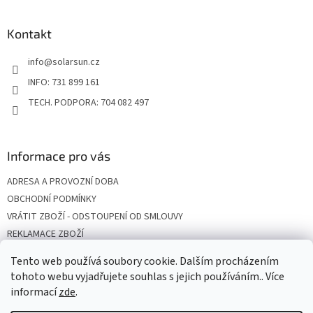
á
d
p
a
a
Kontakt
c
t
í
info
@
solarsun.cz
í
p
r
INFO: 731 899 161
v
TECH. PODPORA: 704 082 497
k
y
v
ý
Informace pro vás
p
i
ADRESA A PROVOZNÍ DOBA
s
u
OBCHODNÍ PODMÍNKY
VRÁTIT ZBOŽÍ - ODSTOUPENÍ OD SMLOUVY
REKLAMACE ZBOŽÍ
DOPRAVA
Tento web používá soubory cookie. Dalším procházením
PODMÍNKY OCHRANY OSOBNÍCH ÚDAJŮ
tohoto webu vyjadřujete souhlas s jejich používáním.. Více
informací
zde
.