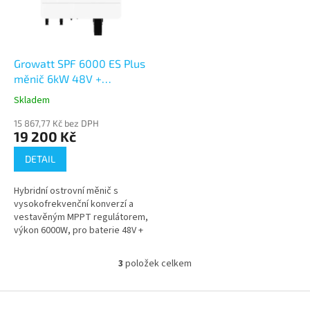
Growatt SPF 6000 ES Plus
měnič 6kW 48V +
ZDARMA WIFI
Skladem
15 867,77 Kč bez DPH
19 200 Kč
DETAIL
Hybridní ostrovní měnič s
vysokofrekvenční konverzí a
vestavěným MPPT regulátorem,
výkon 6000W, pro baterie 48V +
zdarma WiFi modul. Velmi
oblíbený model jak pro plně...
3
položek celkem
O
v
l
Z
á