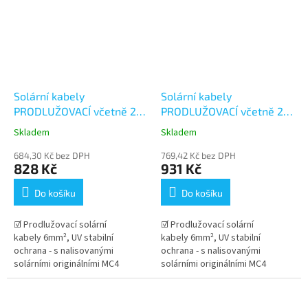
Solární kabely
Solární kabely
PRODLUŽOVACÍ včetně 2
PRODLUŽOVACÍ včetně 2
párů konektorů MC4 -
párů konektorů MC4 -
Skladem
Skladem
10+10m (6mm²)
12+12m (6mm²)
684,30 Kč bez DPH
769,42 Kč bez DPH
828 Kč
931 Kč
Do košíku
Do košíku
☑ Prodlužovací solární
☑ Prodlužovací solární
kabely 6mm², UV stabilní
kabely 6mm², UV stabilní
ochrana - s nalisovanými
ochrana - s nalisovanými
solárními originálními MC4
solárními originálními MC4
konektory Stäubli . Dlouhá
konektory Stäubli . Dlouhá
životnost kabelu v...
životnost kabelu v...