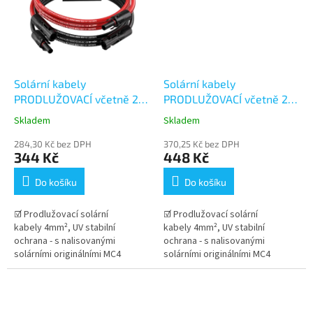
Solární kabely
Solární kabely
PRODLUŽOVACÍ včetně 2
PRODLUŽOVACÍ včetně 2
párů konektorů MC4 -
párů konektorů MC4 -
Skladem
Skladem
3+3m (4mm²)
5+5m (4mm²)
284,30 Kč bez DPH
370,25 Kč bez DPH
344 Kč
448 Kč
Do košíku
Do košíku
☑ Prodlužovací solární
☑ Prodlužovací solární
kabely 4mm², UV stabilní
kabely 4mm², UV stabilní
ochrana - s nalisovanými
ochrana - s nalisovanými
solárními originálními MC4
solárními originálními MC4
konektory Stäubli . Dlouhá
konektory Stäubli . Dlouhá
životnost kabelu v...
životnost kabelu v...