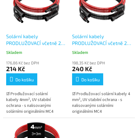
i
u
s
k
p
t
r
ů
o
d
Solární kabely
Solární kabely
u
PRODLUŽOVACÍ včetně 2
PRODLUŽOVACÍ včetně 2
k
párů konektorů MC4 -
párů konektorů MC4 -
Skladem
Skladem
t
0,5+0,5m (4mm²)
1+1m (4mm²)
ů
176,86 Kč bez DPH
198,35 Kč bez DPH
214 Kč
240 Kč
Do košíku
Do košíku
☑ Prodlužovací solární
☑ Prodlužovací solární kabely 4
kabely 4mm², UV stabilní
mm², UV stabilní ochrana - s
ochrana - s nalisovanými
nalisovanými solárními
solárními originálními MC4
originálními MC4
konektory Stäubli . Dlouhá
konektory Stäubli . Dlouhá
životnost kabelu v...
životnost kabelu v...