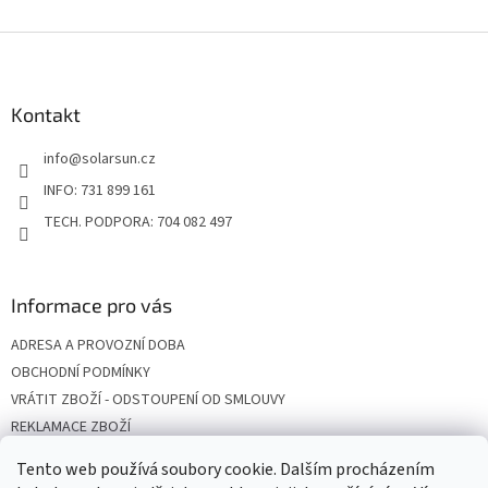
v
l
Z
á
á
d
p
a
a
Kontakt
c
t
í
info
@
solarsun.cz
í
p
r
INFO: 731 899 161
v
TECH. PODPORA: 704 082 497
k
y
v
ý
Informace pro vás
p
i
ADRESA A PROVOZNÍ DOBA
s
u
OBCHODNÍ PODMÍNKY
VRÁTIT ZBOŽÍ - ODSTOUPENÍ OD SMLOUVY
REKLAMACE ZBOŽÍ
DOPRAVA
Tento web používá soubory cookie. Dalším procházením
PODMÍNKY OCHRANY OSOBNÍCH ÚDAJŮ