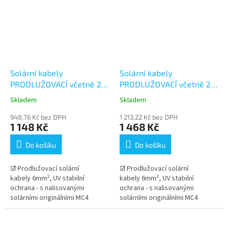
Solární kabely
Solární kabely
PRODLUŽOVACÍ včetně 2
PRODLUŽOVACÍ včetně 2
párů konektorů MC4 -
párů konektorů MC4 -
Skladem
Skladem
15+15m (6mm²)
20+20m (6mm²)
948,76 Kč bez DPH
1 213,22 Kč bez DPH
1 148 Kč
1 468 Kč
Do košíku
Do košíku
☑ Prodlužovací solární
☑ Prodlužovací solární
kabely 6mm², UV stabilní
kabely 6mm², UV stabilní
ochrana - s nalisovanými
ochrana - s nalisovanými
solárními originálními MC4
solárními originálními MC4
konektory Stäubli . Dlouhá
konektory Stäubli . Dlouhá
životnost kabelu v...
životnost kabelu v...