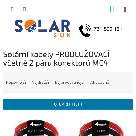
Přejít
NÁKUP
na
obsah
KOŠÍK
Solární kabely PRODLUŽOVACÍ
včetně 2 párů konektorů MC4
Ř
a
Nejlevnější
Nejdražší
Nejprodávanější
Abecedně
z
e
n
OTEVŘÍT FILTR
í
p
V
r
ý
o
p
d