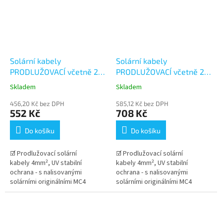
Solární kabely
Solární kabely
PRODLUŽOVACÍ včetně 2
PRODLUŽOVACÍ včetně 2
párů konektorů MC4 -
párů konektorů MC4 -
Skladem
Skladem
7+7m (4mm²)
10+10m (4mm²)
456,20 Kč bez DPH
585,12 Kč bez DPH
552 Kč
708 Kč
Do košíku
Do košíku
☑ Prodlužovací solární
☑ Prodlužovací solární
kabely 4mm², UV stabilní
kabely 4mm², UV stabilní
ochrana - s nalisovanými
ochrana - s nalisovanými
solárními originálními MC4
solárními originálními MC4
konektory Stäubli . Dlouhá
konektory Stäubli . Dlouhá
životnost kabelu v...
životnost kabelu v...