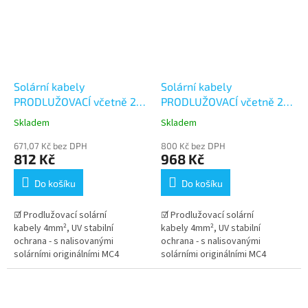
Solární kabely
Solární kabely
PRODLUŽOVACÍ včetně 2
PRODLUŽOVACÍ včetně 2
párů konektorů MC4 -
párů konektorů MC4 -
Skladem
Skladem
12+12m (4mm²)
15+15m (4mm²)
671,07 Kč bez DPH
800 Kč bez DPH
812 Kč
968 Kč
Do košíku
Do košíku
☑ Prodlužovací solární
☑ Prodlužovací solární
kabely 4mm², UV stabilní
kabely 4mm², UV stabilní
ochrana - s nalisovanými
ochrana - s nalisovanými
solárními originálními MC4
solárními originálními MC4
konektory Stäubli . Dlouhá
konektory Stäubli . Dlouhá
životnost kabelu v...
životnost kabelu v...