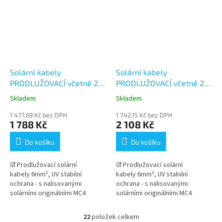
Solární kabely
Solární kabely
PRODLUŽOVACÍ včetně 2
PRODLUŽOVACÍ včetně 2
párů konektorů MC4 -
párů konektorů MC4 -
Skladem
Skladem
25+25m (6mm²)
30+30m (6mm²)
1 477,69 Kč bez DPH
1 742,15 Kč bez DPH
1 788 Kč
2 108 Kč
Do košíku
Do košíku
☑ Prodlužovací solární
☑ Prodlužovací solární
kabely 6mm², UV stabilní
kabely 6mm², UV stabilní
ochrana - s nalisovanými
ochrana - s nalisovanými
solárními originálními MC4
solárními originálními MC4
konektory Stäubli . Dlouhá
konektory Stäubli . Dlouhá
životnost kabelu v...
životnost kabelu v...
22
položek celkem
O