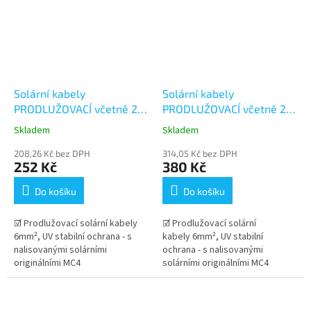
Solární kabely
Solární kabely
PRODLUŽOVACÍ včetně 2
PRODLUŽOVACÍ včetně 2
párů konektorů MC4 -
párů konektorů MC4 -
Skladem
Skladem
1+1m (6mm²)
3+3m (6mm²)
208,26 Kč bez DPH
314,05 Kč bez DPH
252 Kč
380 Kč
Do košíku
Do košíku
☑ Prodlužovací solární kabely
☑ Prodlužovací solární
6mm², UV stabilní ochrana - s
kabely 6mm², UV stabilní
nalisovanými solárními
ochrana - s nalisovanými
originálními MC4
solárními originálními MC4
konektory Stäubli . Dlouhá
konektory Stäubli . Dlouhá
životnost kabelu v...
životnost kabelu v...