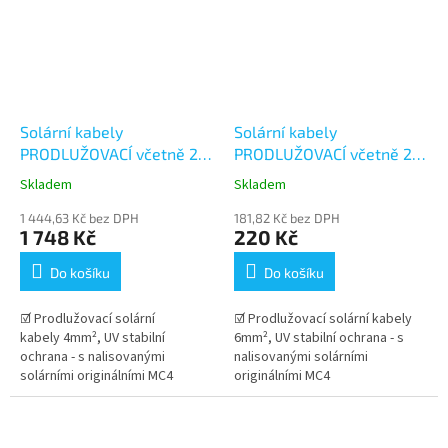
Solární kabely
Solární kabely
PRODLUŽOVACÍ včetně 2
PRODLUŽOVACÍ včetně 2
párů konektorů MC4 -
párů konektorů MC4 -
Skladem
Skladem
30+30m (4mm²)
0,5+0,5m (6mm²)
1 444,63 Kč bez DPH
181,82 Kč bez DPH
1 748 Kč
220 Kč
Do košíku
Do košíku
☑ Prodlužovací solární
☑ Prodlužovací solární kabely
kabely 4mm², UV stabilní
6mm², UV stabilní ochrana - s
ochrana - s nalisovanými
nalisovanými solárními
solárními originálními MC4
originálními MC4
konektory Stäubli . Dlouhá
konektory Stäubli . Dlouhá
životnost kabelu v...
životnost kabelu v...