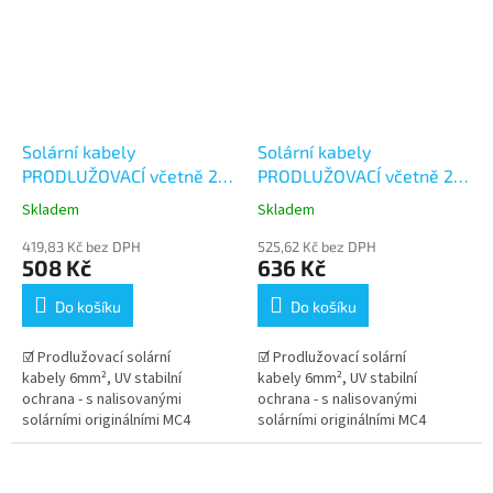
Solární kabely
Solární kabely
PRODLUŽOVACÍ včetně 2
PRODLUŽOVACÍ včetně 2
párů konektorů MC4 -
párů konektorů MC4 -
Skladem
Skladem
5+5m (6mm²)
7+7m (6mm²)
419,83 Kč bez DPH
525,62 Kč bez DPH
508 Kč
636 Kč
Do košíku
Do košíku
☑ Prodlužovací solární
☑ Prodlužovací solární
kabely 6mm², UV stabilní
kabely 6mm², UV stabilní
ochrana - s nalisovanými
ochrana - s nalisovanými
solárními originálními MC4
solárními originálními MC4
konektory Stäubli . Dlouhá
konektory Stäubli . Dlouhá
životnost kabelu v...
životnost kabelu v...