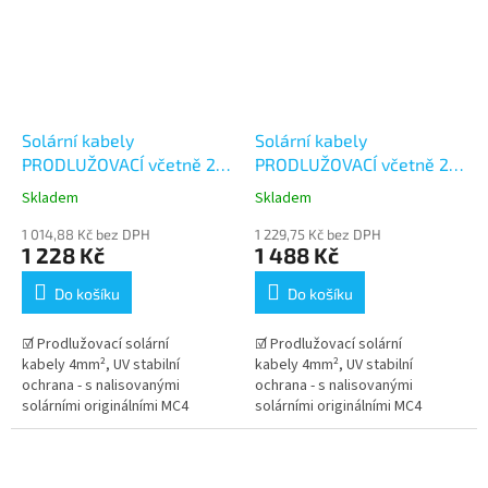
Solární kabely
Solární kabely
PRODLUŽOVACÍ včetně 2
PRODLUŽOVACÍ včetně 2
párů konektorů MC4 -
párů konektorů MC4 -
Skladem
Skladem
20+20m (4mm²)
25+25m (4mm²)
1 014,88 Kč bez DPH
1 229,75 Kč bez DPH
1 228 Kč
1 488 Kč
Do košíku
Do košíku
☑ Prodlužovací solární
☑ Prodlužovací solární
kabely 4mm², UV stabilní
kabely 4mm², UV stabilní
ochrana - s nalisovanými
ochrana - s nalisovanými
solárními originálními MC4
solárními originálními MC4
konektory Stäubli . Dlouhá
konektory Stäubli . Dlouhá
životnost kabelu v...
životnost kabelu v...