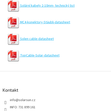
Solární kabely 2-10mm- technický list
MC4-konektory-Stäubli-datasheet
Solen cable-datasheet
TopCable-Solar-datasheet
Z
á
p
a
Kontakt
t
info
@
solarsun.cz
í
INFO: 731 899 161