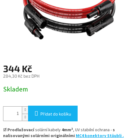
344 Kč
284,30 Kč bez DPH
Měrná
Skladem
cena:
Přidat do košíku
☑ Prodlužovací
s
olární kabely
4mm²
, UV stabilní ochrana -
s
nalisovanými solárními originálními
MC4 konektory Stäubli .