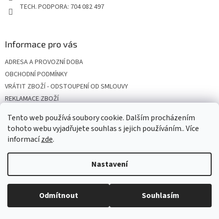
TECH. PODPORA: 704 082 497
Informace pro vás
ADRESA A PROVOZNÍ DOBA
OBCHODNÍ PODMÍNKY
VRÁTIT ZBOŽÍ - ODSTOUPENÍ OD SMLOUVY
REKLAMACE ZBOŽÍ
DOPRAVA
Tento web používá soubory cookie. Dalším procházením
PODMÍNKY OCHRANY OSOBNÍCH ÚDAJŮ
tohoto webu vyjadřujete souhlas s jejich používáním.. Více
informací
zde
.
Nastavení
Vytvořil Shoptet
Odmítnout
Souhlasím
Copyright 2026
SOLARSUN
. Všechna práva vyhrazena.