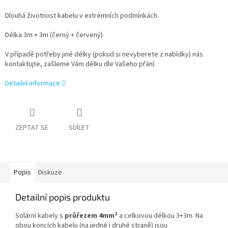
Dlouhá životnost kabelu v extrémních podmínkách.
Délka 3m + 3m (černý + červený)
V případě potřeby jiné délky (pokud si nevyberete z nabídky) nás
kontaktujte, zašleme Vám délku dle Vašeho přání.
Detailní informace
ZEPTAT SE
SDÍLET
Popis
Diskuze
Detailní popis produktu
Solární kabely s
průřezem 4mm²
a celkovou délkou 3+3m. Na
obou koncích kabelu (na jedné i druhé straně) jsou