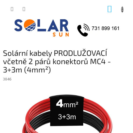
Přejít
NÁKUP
na
obsah
KOŠÍK
Solární kabely PRODLUŽOVACÍ
včetně 2 párů konektorů MC4 -
3+3m (4mm²)
3846