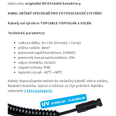
nalisovány
originální MC4 Stäubli konektory.
KABEL URČENÝ SPECIÁLNĚ PRO FOTOVOLTAICKÉ SYSTÉMY.
Kabely od výrobce TOPCABLE-TOPSOLAR a SOLEN.
Technické parametry:
celková délka: 3m +3m (červený + černý)
průřez vodiče: 4mm²
jmenovité napětí konektoru: 1500VDC
jmenovitý max.proud konektoru: 30A
odpor kontaktu: ≤0,5mΩ
stupeň ochrany: IP68
teplotní rozsah: -40℃~+90℃
Kabely doporučujeme umístit do chráničky kabelů. Velice odolná,
flexibilní chránička. Vybrat si můžete ze čtyř průměrů. Nabídku
naleznete
v této kategorii: