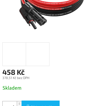
458 Kč
378,51 Kč bez DPH
Měrná
Skladem
cena: