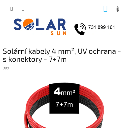
Přejít
NÁKUP
na
obsah
KOŠÍK
Solární kabely 4 mm², UV ochrana -
s konektory - 7+7m
389