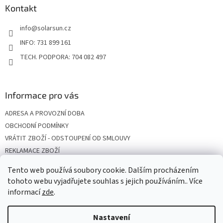
a
Kontakt
t
info
@
solarsun.cz
í
INFO: 731 899 161
TECH. PODPORA: 704 082 497
Informace pro vás
ADRESA A PROVOZNÍ DOBA
OBCHODNÍ PODMÍNKY
VRÁTIT ZBOŽÍ - ODSTOUPENÍ OD SMLOUVY
REKLAMACE ZBOŽÍ
DOPRAVA
Tento web používá soubory cookie. Dalším procházením
PODMÍNKY OCHRANY OSOBNÍCH ÚDAJŮ
tohoto webu vyjadřujete souhlas s jejich používáním.. Více
informací
zde
.
Nastavení
Vytvořil Shoptet