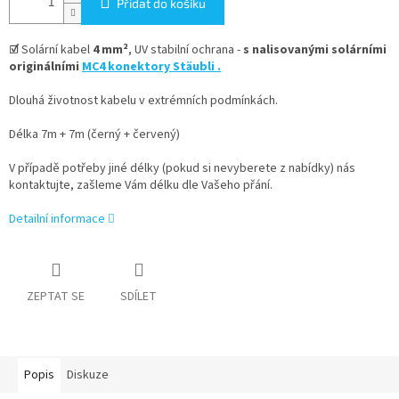
Přidat do košíku
☑
Solární kabel
4 mm²
, UV stabilní ochrana -
s nalisovanými solárními
originálními
MC4 konektory Stäubli .
Dlouhá životnost kabelu v extrémních podmínkách.
Délka 7m + 7m (černý + červený)
V případě potřeby jiné délky (pokud si nevyberete z nabídky) nás
kontaktujte, zašleme Vám délku dle Vašeho přání.
Detailní informace
ZEPTAT SE
SDÍLET
Popis
Diskuze