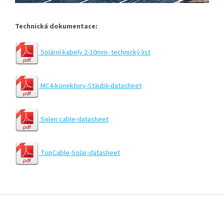
Technická dokumentace:
Solární kabely 2-10mm- technický list
MC4-konektory-Stäubli-datasheet
Solen cable-datasheet
TopCable-Solar-datasheet
Z
á
p