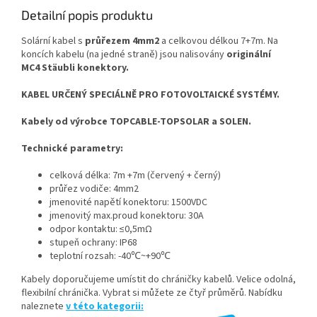
Detailní popis produktu
Solární kabel s
průřezem 4mm2
a celkovou délkou 7+7m. Na
koncích kabelu (na jedné straně) jsou nalisovány
originální
MC4 Stäubli konektory.
KABEL URČENÝ SPECIÁLNĚ PRO FOTOVOLTAICKÉ SYSTÉMY.
Kabely od výrobce TOPCABLE-TOPSOLAR a SOLEN.
Technické parametry:
celková délka: 7m +7m (červený + černý)
průřez vodiče: 4mm2
jmenovité napětí konektoru: 1500VDC
jmenovitý max.proud konektoru: 30A
odpor kontaktu: ≤0,5mΩ
stupeň ochrany: IP68
teplotní rozsah: -40℃~+90℃
Kabely doporučujeme umístit do chráničky kabelů. Velice odolná,
flexibilní chránička. Vybrat si můžete ze čtyř průměrů. Nabídku
naleznete
v této kategorii: