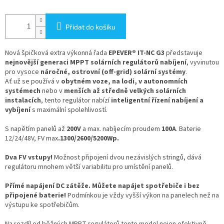
Přidat do košíku
Nová špičková extra výkonná řada
EPEVER® IT-NC G3
představuje
nejnovější generaci MPPT solárních regulátorů nabíjení
, vyvinutou
pro vysoce
náročné, ostrovní (off-grid) solární systémy
.
Ať už se používá v
obytném voze, na lodi, v autonomních
systémech
nebo v
menších až středně velkých solárních
instalacích
, tento regulátor nabízí
inteligentní řízení nabíjení a
vybíjení
s maximální spolehlivostí.
S napětím panelů až
200V
a max. nabíjecím proudem
100A
. Baterie
12/24/48V, FV max
.1300/2600/5200Wp.
Dva FV vstupy!
Možnost připojení dvou nezávislých stringů, dává
regulátoru mnohem větší variabilitu pro umístění panelů.
Přímé napájení DC zátěže. Můžete napájet spotřebiče i bez
připojené baterie!
Podmínkou je vždy vyšší výkon na panelech než na
výstupu ke spotřebičům.