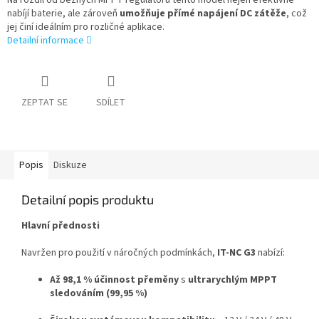
Na rozdíl od běžných MPPT regulátorů tento model nejen efektivně
nabíjí baterie, ale zároveň
umožňuje přímé napájení DC zátěže
, což
jej činí ideálním pro rozličné aplikace.
Detailní informace
ZEPTAT SE
SDÍLET
Popis
Diskuze
Detailní popis produktu
Hlavní přednosti
Navržen pro použití v náročných podmínkách,
IT-NC G3
nabízí:
Až 98,1 % účinnost přeměny
s
ultrarychlým MPPT
sledováním (99,95 %)