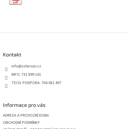
Z
á
p
a
Kontakt
t
info
@
solarsun.cz
í
INFO: 731 899 161
TECH. PODPORA: 704 082 497
Informace pro vás
ADRESA A PROVOZNÍ DOBA
OBCHODNÍ PODMÍNKY