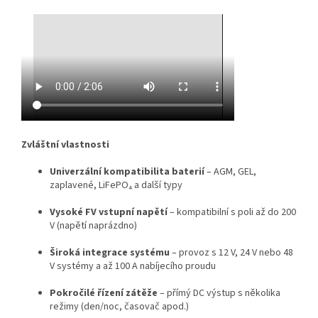
Zvláštní vlastnosti
Univerzální kompatibilita baterií
– AGM, GEL,
zaplavené, LiFePO₄ a další typy
Vysoké FV vstupní napětí
– kompatibilní s poli až do 200
V (napětí naprázdno)
Široká integrace systému
– provoz s 12 V, 24 V nebo 48
V systémy a až 100 A nabíjecího proudu
Pokročilé řízení zátěže
– přímý DC výstup s několika
režimy (den/noc, časovač apod.)