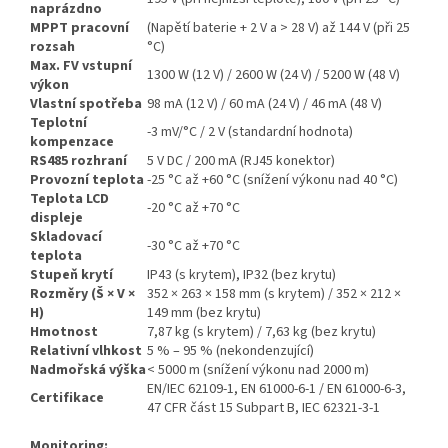
naprázdno
MPPT pracovní
(Napětí baterie + 2 V a > 28 V) až 144 V (při 25
rozsah
°C)
Max. FV vstupní
1300 W (12 V) / 2600 W (24 V) / 5200 W (48 V)
výkon
Vlastní spotřeba
98 mA (12 V) / 60 mA (24 V) / 46 mA (48 V)
Teplotní
-3 mV/°C / 2 V (standardní hodnota)
kompenzace
RS485 rozhraní
5 V DC / 200 mA (RJ45 konektor)
Provozní teplota
-25 °C až +60 °C (snížení výkonu nad 40 °C)
Teplota LCD
-20 °C až +70 °C
displeje
Skladovací
-30 °C až +70 °C
teplota
Stupeň krytí
IP43 (s krytem), IP32 (bez krytu)
Rozměry (Š × V ×
352 × 263 × 158 mm (s krytem) / 352 × 212 ×
H)
149 mm (bez krytu)
Hmotnost
7,87 kg (s krytem) / 7,63 kg (bez krytu)
Relativní vlhkost
5 % – 95 % (nekondenzující)
Nadmořská výška
< 5000 m (snížení výkonu nad 2000 m)
EN/IEC 62109-1, EN 61000-6-1 / EN 61000-6-3,
Certifikace
47 CFR část 15 Subpart B, IEC 62321-3-1
Monitoring: