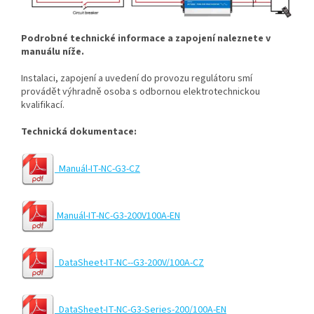
Podrobné technické informace a zapojení naleznete v
manuálu níže.
Instalaci, zapojení a uvedení do provozu regulátoru smí
provádět výhradně osoba s odbornou elektrotechnickou
kvalifikací.
Technická dokumentace:
Manuál-IT-NC-G3-CZ
Manuál-IT-NC-G3-200V100A-EN
DataSheet-IT-NC--G3-200V/100A-CZ
DataSheet-IT-NC-G3-Series-200/100A-EN