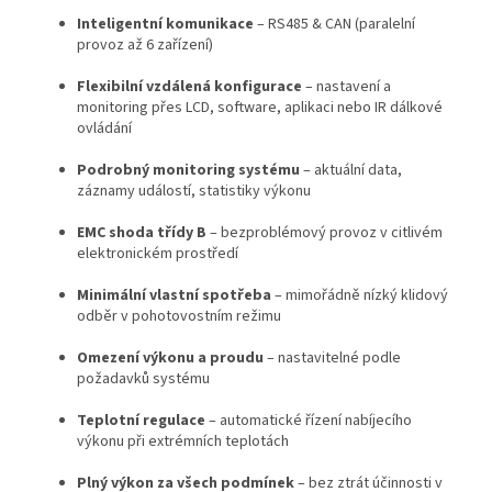
Inteligentní komunikace
– RS485 & CAN (paralelní
provoz až 6 zařízení)
Flexibilní vzdálená konfigurace
– nastavení a
monitoring přes LCD, software, aplikaci nebo IR dálkové
ovládání
Podrobný monitoring systému
– aktuální data,
záznamy událostí, statistiky výkonu
EMC shoda třídy B
– bezproblémový provoz v citlivém
elektronickém prostředí
Minimální vlastní spotřeba
– mimořádně nízký klidový
odběr v pohotovostním režimu
Omezení výkonu a proudu
– nastavitelné podle
požadavků systému
Teplotní regulace
– automatické řízení nabíjecího
výkonu při extrémních teplotách
Plný výkon za všech podmínek
– bez ztrát účinnosti v