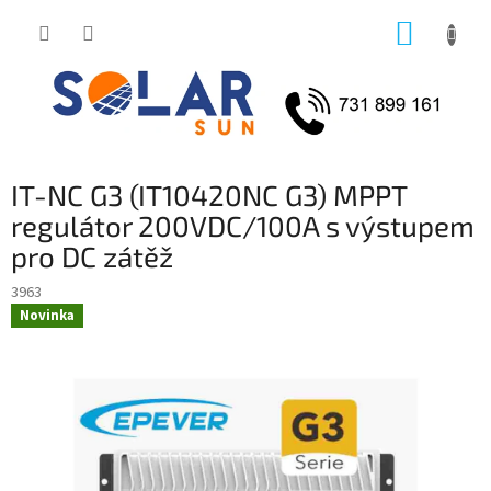
Přejít
NÁKUP
na
obsah
KOŠÍK
IT-NC G3 (IT10420NC G3) MPPT
regulátor 200VDC/100A s výstupem
pro DC zátěž
3963
Novinka