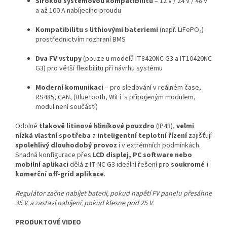
Širokou systémovou kompatibilitu
– 12 V / 24 V / 48 V
a až 100 A nabíjecího proudu
Kompatibilitu s lithiovými bateriemi
(např. LiFePO₄)
prostřednictvím rozhraní BMS
Dva FV vstupy
(pouze u modelů IT8420NC G3 a IT10420NC
G3) pro větší flexibilitu při návrhu systému
Moderní komunikaci
– pro sledování v reálném čase,
RS485, CAN, (Bluetooth, WiFi s připojeným modulem,
modul není součástí)
Odolné
tlakově litinové hliníkové pouzdro
(IP43),
velmi
nízká vlastní spotřeba
a
inteligentní teplotní řízení
zajišťují
spolehlivý dlouhodobý provoz
i v extrémních podmínkách.
Snadná konfigurace přes
LCD displej, PC software nebo
mobilní aplikaci
dělá z IT-NC G3 ideální řešení pro
soukromé i
komerční off-grid aplikace
.
Regulátor začne nabíjet baterii, pokud napětí FV panelu přesáhne
35 V, a zastaví nabíjení, pokud klesne pod 25 V.
PRODUKTOVÉ VIDEO