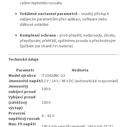
celém teplotním rozsahu
Vzdálené nastavení parametrů
– snadný přístup k
nabíjecím parametrům přes aplikaci, software nebo
dálkové ovládání
Komplexní ochrana
– proti přepětí, nadproudu, zkratu,
přepólování, přehřátí, zpětnému proudu a přechodovým
špičkám (na straně FV i baterie)
Technické údaje
Parametr
Hodnota
Model výrobce
IT10420NC G3
Jmenovité napětí
12 V / 24 V / 48 V DC (automatické rozpoznání)
Jmenovitý
100 A
nabíjecí proud
Vybíjecí proud
(zátěžový
100 A
výstup)
Provozní
8 – 62 V
napěťový rozsah
Max. FV napětí
195 V (při nejnižší teplotě), 180 V (při 25 °C)