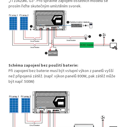
„IT10420NC G3“. Pro správné zapojení ostatních modelů se
prosím řiďte skutečným umístěním svorek.
Schéma zapojení bez použití baterie:
Při zapojení bez baterie musí být vstupní výkon z panelů vyšší
než připojená zátěž. (např. výkon panelů 800W, pak zátěž může
být např. 500W)