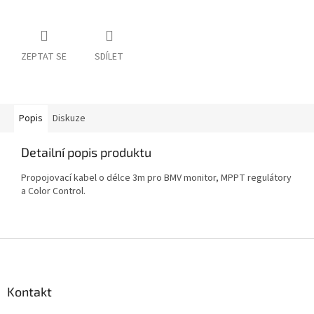
ZEPTAT SE
SDÍLET
Popis
Diskuze
Detailní popis produktu
Propojovací kabel o délce 3m pro BMV monitor, MPPT regulátory
a Color Control.
Z
á
p
a
Kontakt
t