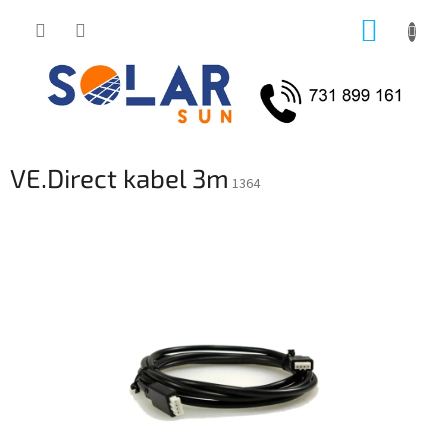
Přejít
NÁKUP
na
obsah
KOŠÍK
VE.Direct kabel 3m
1364