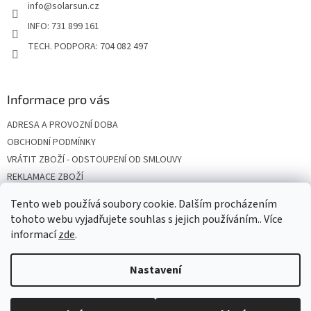
info
@
solarsun.cz
í
INFO: 731 899 161
TECH. PODPORA: 704 082 497
Informace pro vás
ADRESA A PROVOZNÍ DOBA
OBCHODNÍ PODMÍNKY
VRÁTIT ZBOŽÍ - ODSTOUPENÍ OD SMLOUVY
REKLAMACE ZBOŽÍ
DOPRAVA
Tento web používá soubory cookie. Dalším procházením
PODMÍNKY OCHRANY OSOBNÍCH ÚDAJŮ
tohoto webu vyjadřujete souhlas s jejich používáním.. Více
informací
zde
.
Nastavení
Vytvořil Shoptet