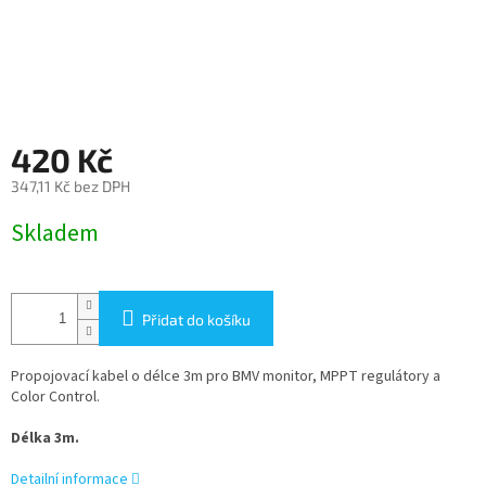
420 Kč
347,11 Kč bez DPH
Měrná
Skladem
cena:
Přidat do košíku
Propojovací kabel o délce 3m pro BMV monitor, MPPT regulátory a
Color Control.
Délka 3m.
Detailní informace