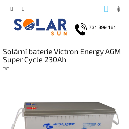
Přejít
NÁKUP
na
obsah
KOŠÍK
Solární baterie Victron Energy AGM
Super Cycle 230Ah
797