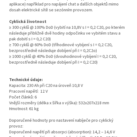
aplikace) například pro napájení chat a dalších objektů mimo
dosah elektrické sítě se sezónním provozem.
Cyklická životnost
≥ 300 cyklů @ 100% DoD (vybití na 10,8V s I = 0,2 C20, po kterém
následuje přibližně dvě hodiny odpočinku ve vybitém stavu a
pak dobití s I = 0,2 C20)
≥ 700 cyklů @ 60% DoD (tříhodinové vybíjení s I = 0,2 C20,
bezprostředně následuje dobíjení při I = 0,2C2o)
≥ 1000 cyklů @ 40% DoD (dvouhodinové vybíjení I = 0,2 C20,
bezprostředně následuje dobíjení při I = 0,2 C20)
Technické údaje:
Kapacita: 230 Ah při C20 na úroveň 10,8 V
Pracovní napětí: 12 V
Počet článků: 6
Vnější rozměry (délka x šířka x výška): 532x207x218 mm
Hmotnost: 61 kg
Doporučené hodnoty pro nastavení nabíječe pro cyklický
provoz:
Doporučené napětí při absorpci (absorption): 14,2 – 14,6 V