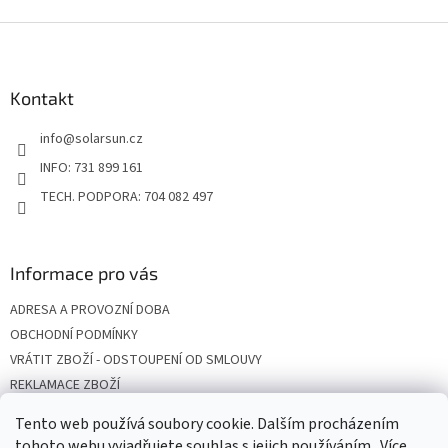
Z
á
p
a
Kontakt
t
info
@
solarsun.cz
í
INFO: 731 899 161
TECH. PODPORA: 704 082 497
Informace pro vás
ADRESA A PROVOZNÍ DOBA
OBCHODNÍ PODMÍNKY
VRÁTIT ZBOŽÍ - ODSTOUPENÍ OD SMLOUVY
REKLAMACE ZBOŽÍ
DOPRAVA
Tento web používá soubory cookie. Dalším procházením
PODMÍNKY OCHRANY OSOBNÍCH ÚDAJŮ
tohoto webu vyjadřujete souhlas s jejich používáním.. Více