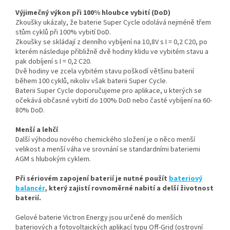
Výjimečný výkon při 100% hloubce vybití (DoD)
Zkoušky ukázaly, že baterie Super Cycle odolává nejméně třem
stům cyklů při 100% vybití DoD.
Zkoušky se skládají z denního vybíjení na 10,8V s I = 0,2 C20, po
kterém následuje přibližně dvě hodiny klidu ve vybitém stavu a
pak dobíjení s I = 0,2 C20.
Dvě hodiny ve zcela vybitém stavu poškodí většinu baterií
během 100 cyklů, nikoliv však baterii Super Cycle.
Baterii Super Cycle doporučujeme pro aplikace, u kterých se
očekává občasné vybití do 100% DoD nebo časté vybíjení na 60-
80% DoD.
Menší a lehčí
Další výhodou nového chemického složení je o něco menší
velikost a menší váha ve srovnání se standardními bateriemi
AGM s hlubokým cyklem.
Při sériovém zapojení baterií je nutné použít
bateriový
balancér
, který zajistí rovnoměrné nabití a delší životnost
baterií.
Gelové baterie Victron Energy jsou určené do menších
bateriových a fotovoltaických aplikací typu Off-Grid (ostrovní