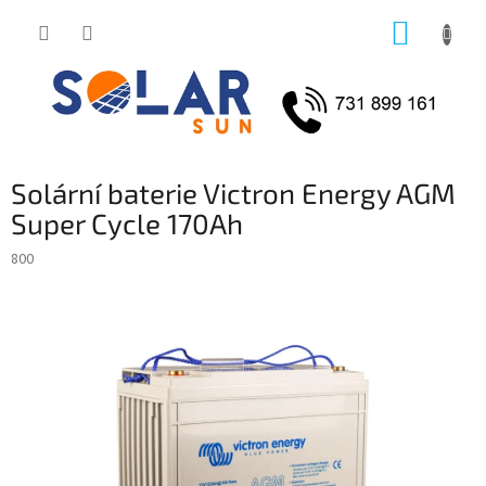
Přejít
NÁKUP
na
obsah
KOŠÍK
Solární baterie Victron Energy AGM
Super Cycle 170Ah
800