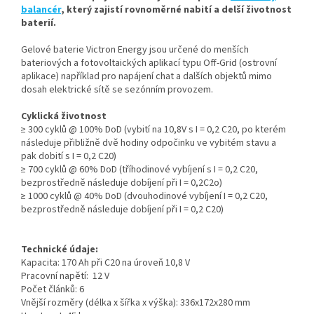
balancér
, který zajistí rovnoměrné nabití a delší životnost
baterií.
Gelové baterie Victron Energy jsou určené do menších
bateriových a fotovoltaických aplikací typu Off-Grid (ostrovní
aplikace) například pro napájení chat a dalších objektů mimo
dosah elektrické sítě se sezónním provozem.
Cyklická životnost
≥ 300 cyklů @ 100% DoD (vybití na 10,8V s I = 0,2 C20, po kterém
následuje přibližně dvě hodiny odpočinku ve vybitém stavu a
pak dobití s I = 0,2 C20)
≥ 700 cyklů @ 60% DoD (tříhodinové vybíjení s I = 0,2 C20,
bezprostředně následuje dobíjení při I = 0,2C2o)
≥ 1000 cyklů @ 40% DoD (dvouhodinové vybíjení I = 0,2 C20,
bezprostředně následuje dobíjení při I = 0,2 C20)
Technické údaje:
Kapacita: 170 Ah při C20 na úroveň 10,8 V
Pracovní napětí: 12 V
Počet článků: 6
Vnější rozměry (délka x šířka x výška): 336x172x280 mm