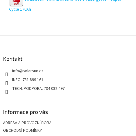
Cycle 170Ah
Z
á
p
a
Kontakt
t
info
@
solarsun.cz
í
INFO: 731 899 161
TECH. PODPORA: 704 082 497
Informace pro vás
ADRESA A PROVOZNÍ DOBA
OBCHODNÍ PODMÍNKY