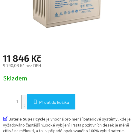
11 846 Kč
9 790,08 Kč bez DPH
Měrná
Skladem
cena:
Přidat do košíku
☑
Baterie
Super Cycle
je vhodná pro menší bateriové systémy, kde je
vyžadováno častější hluboké vybíjení. Pasta pozitivních desek je méně
citlivá na měknutí, a to i v případě opakovaného 100% vybití baterie.