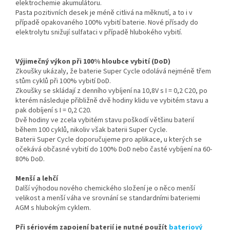
elektrochemie akumulátoru.
Pasta pozitivních desek je méně citlivá na měknutí, a to i v
případě opakovaného 100% vybití baterie. Nové přísady do
elektrolytu snižují sulfataci v případě hlubokého vybití.
Výjimečný výkon při 100% hloubce vybití (DoD)
Zkoušky ukázaly, že baterie Super Cycle odolává nejméně třem
stům cyklů při 100% vybití DoD.
Zkoušky se skládají z denního vybíjení na 10,8V s I = 0,2 C20, po
kterém následuje přibližně dvě hodiny klidu ve vybitém stavu a
pak dobíjení s I = 0,2 C20.
Dvě hodiny ve zcela vybitém stavu poškodí většinu baterií
během 100 cyklů, nikoliv však baterii Super Cycle.
Baterii Super Cycle doporučujeme pro aplikace, u kterých se
očekává občasné vybití do 100% DoD nebo časté vybíjení na 60-
80% DoD.
Menší a lehčí
Další výhodou nového chemického složení je o něco menší
velikost a menší váha ve srovnání se standardními bateriemi
AGM s hlubokým cyklem.
Při sériovém zapojení baterií je nutné použít
bateriový