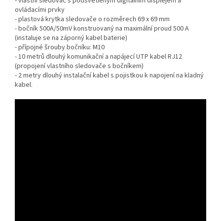
- vlastní sledovač s podsvětleným digitálním displejem a
ovládacími prvky
- plastová krytka sledovače o rozměrech 69 x 69 mm
- bočník 500A/50mV konstruovaný na maximální proud 500 A
(instaluje se na záporný kabel baterie)
- přípojné šrouby bočníku: M10
- 10 metrů dlouhý komunikační a napájecí UTP kabel RJ12
(propojení vlastního sledovače s bočníkem)
- 2 metry dlouhý instalační kabel s pojistkou k napojení na kladný
kabel.