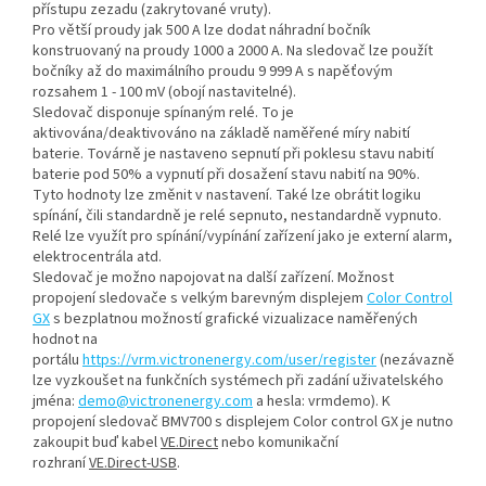
přístupu zezadu (zakrytované vruty).
Pro větší proudy jak 500 A lze dodat náhradní bočník
konstruovaný na proudy 1000 a 2000 A. Na sledovač lze použít
bočníky až do maximálního proudu 9 999 A s napěťovým
rozsahem 1 - 100 mV (obojí nastavitelné).
Sledovač disponuje spínaným relé. To je
aktivována/deaktivováno na základě naměřené míry nabití
baterie. Továrně je nastaveno sepnutí při poklesu stavu nabití
baterie pod 50% a vypnutí při dosažení stavu nabití na 90%.
Tyto hodnoty lze změnit v nastavení. Také lze obrátit logiku
spínání, čili standardně je relé sepnuto, nestandardně vypnuto.
Relé lze využít pro spínání/vypínání zařízení jako je externí alarm,
elektrocentrála atd.
Sledovač je možno napojovat na další zařízení. Možnost
propojení sledovače s velkým barevným displejem
Color Control
GX
s bezplatnou možností grafické vizualizace naměřených
hodnot na
portálu
https://vrm.victronenergy.com/user/register
(nezávazně
lze vyzkoušet na funkčních systémech při zadání uživatelského
jména:
demo@victronenergy.com
a hesla: vrmdemo). K
propojení sledovač BMV700 s displejem Color control GX je nutno
zakoupit buď kabel
VE.Direct
nebo komunikační
rozhraní
VE.Direct-USB
.