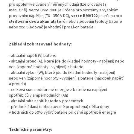
pro spolehlivé uvádění měřených údajů (lze provádět i
manuálně). Verze BMV 700H je určena pro systémy s vysokým
provozním napětím (70 - 350 V DC),
verze BMV702
je určena pro
sledování dvou akumulátorů
nebo sledování teploty baterie
nebo xxx. Sledovač je vhodný i pro Li-on baterie.
Základní zobrazované hodnoty:
- aktuální napětí (V) baterie
- aktuální proud (A), které jde do (kladné hodnoty - nabíjení) nebo
ven (záporné hodnoty - vybíjení) z baterie
- aktuální výkon (W), které jde do (kladné hodnoty - nabíjení)
nebo ven (záporné hodnoty - vybíjení) z baterie (násobek napětí
a proudu)
- celková suma odebrané energie z baterie na napájení
spotřebičů v ampérhodinách (Ah)
- aktuální míra nabití baterie v procentech
- předpokládaná (sofistikovaně propočtená) délka doby
v hodinách do 50% vybití baterie při dané spotřebě energie
Technické parametry: