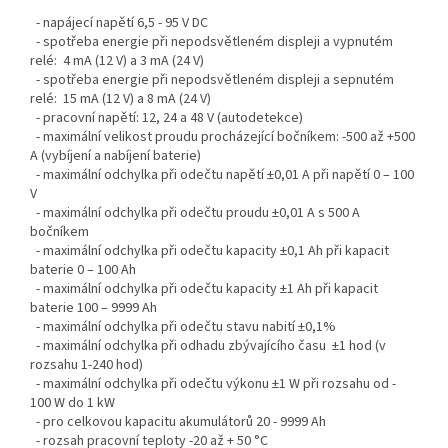
- napájecí napětí 6,5 - 95 V DC
- spotřeba energie při nepodsvětleném displeji a vypnutém
relé: 4 mA (12 V) a 3 mA (24 V)
- spotřeba energie při nepodsvětleném displeji a sepnutém
relé: 15 mA (12 V) a 8 mA (24 V)
- pracovní napětí: 12, 24 a 48 V (autodetekce)
- maximální velikost proudu procházející bočníkem: -500 až +500
A (vybíjení a nabíjení baterie)
- maximální odchylka při odečtu napětí ±0,01 A při napětí 0 – 100
V
- maximální odchylka při odečtu proudu ±0,01 A s 500 A
bočníkem
- maximální odchylka při odečtu kapacity ±0,1 Ah při kapacit
baterie 0 – 100 Ah
- maximální odchylka při odečtu kapacity ±1 Ah při kapacit
baterie 100 – 9999 Ah
- maximální odchylka při odečtu stavu nabití ±0,1%
- maximální odchylka při odhadu zbývajícího času ±1 hod (v
rozsahu 1-240 hod)
- maximální odchylka při odečtu výkonu ±1 W při rozsahu od -
100 W do 1 kW
- pro celkovou kapacitu akumulátorů 20 - 9999 Ah
- rozsah pracovní teploty -20 až + 50 °C