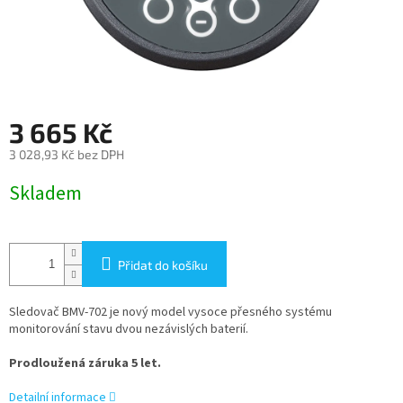
3 665 Kč
3 028,93 Kč bez DPH
Měrná
Skladem
cena:
Přidat do košíku
Sledovač BMV-702 je nový model vysoce přesného systému
monitorování stavu dvou nezávislých baterií.
Prodloužená záruka 5 let.
Detailní informace