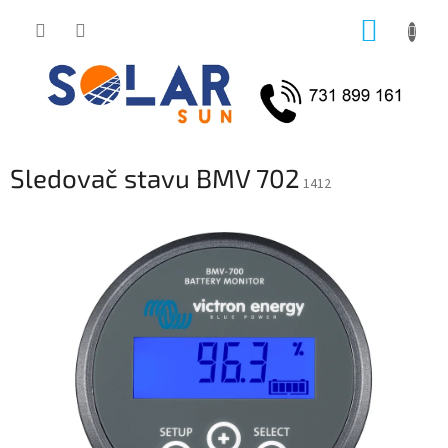
Přejít
NÁKUP
na
obsah
KOŠÍK
Sledovač stavu BMV 702
1412