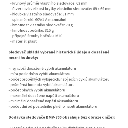
- kruhový průměr vlastního sledovače: 63 mm
- čtvercová velikost krytky vlastního sledovače: 69 x 69 mm
- hloubka vlastního sledovače: 31 mm
- spínané relé: 60V/1 A maximálně
- hmotnost vlastního sledovače: 70 g
- hmotnost bočníku: 315 g
- přípojné šrouby bočníku: M10
- materiál: plast
Sledovač ukládá vybrané historické údaje a dosažené
mezní hodnoty:
- nejhlubší dosažené vybití akumulátoru
- míra posledního vybití akumulátoru
- počet proběhlých vybíjecích/nabíjecích cyklů akumulátoru
- průměrná hodnota vybití akumulátoru
- počet plných vybití akumulátoru
- maximální dosažené napětí akumulátoru
- minimální dosažené napětí akumulátoru
- počet dní od posledního plného nabití akumulátoru
Dodávka sledovače BMV-700 obsahuje (viz obrázek níže):