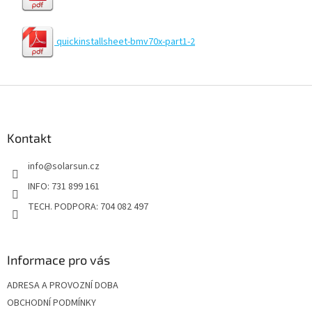
quickinstallsheet-bmv70x-part1-2
Z
á
p
a
Kontakt
t
info
@
solarsun.cz
í
INFO: 731 899 161
TECH. PODPORA: 704 082 497
Informace pro vás
ADRESA A PROVOZNÍ DOBA
OBCHODNÍ PODMÍNKY