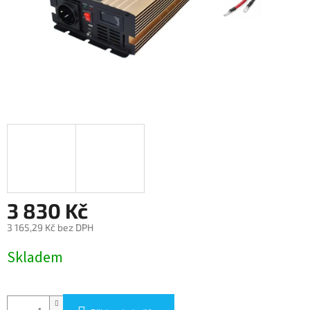
3 830 Kč
3 165,29 Kč bez DPH
Měrná
Skladem
cena: