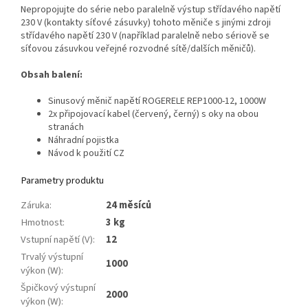
Nepropojujte do série nebo paralelně výstup střídavého napětí
230 V (kontakty síťové zásuvky) tohoto měniče s jinými zdroji
střídavého napětí 230 V (například paralelně nebo sériově se
síťovou zásuvkou veřejné rozvodné sítě/dalších měničů).
Obsah balení:
Sinusový měnič napětí ROGERELE REP1000-12, 1000W
2x připojovací kabel (červený, černý) s oky na obou
stranách
Náhradní pojistka
Návod k použití CZ
Parametry produktu
Záruka
:
24 měsíců
Hmotnost
:
3 kg
Vstupní napětí (V)
:
12
Trvalý výstupní
1000
výkon (W)
:
Špičkový výstupní
2000
výkon (W)
: