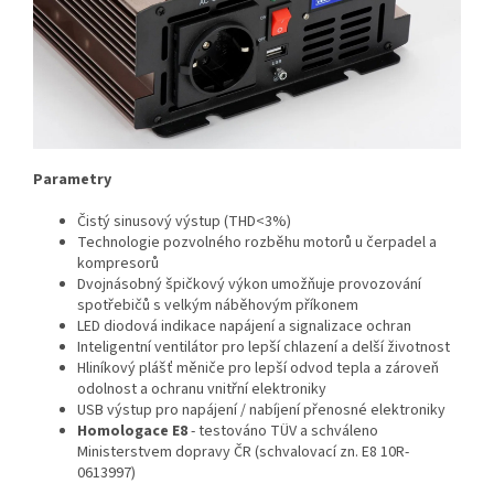
Parametry
Čistý sinusový výstup (THD<3%)
Technologie pozvolného rozběhu motorů u čerpadel a
kompresorů
Dvojnásobný špičkový výkon umožňuje provozování
spotřebičů s velkým náběhovým příkonem
LED diodová indikace napájení a signalizace ochran
Inteligentní ventilátor pro lepší chlazení a delší životnost
Hliníkový plášť měniče pro lepší odvod tepla a zároveň
odolnost a ochranu vnitřní elektroniky
USB výstup pro napájení / nabíjení přenosné elektroniky
Homologace E8
- testováno TÜV a schváleno
Ministerstvem dopravy ČR (schvalovací zn. E8 10R-
0613997)