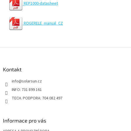
REP1000-datasheet
ROGERELE_manual_CZ
Z
á
p
a
Kontakt
t
info
@
solarsun.cz
í
INFO: 731 899 161
TECH. PODPORA: 704 082 497
Informace pro vás