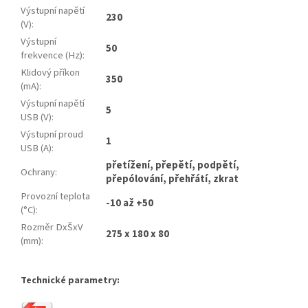
Výstupní napětí
230
(V)
:
Výstupní
50
frekvence (Hz)
:
Klidový příkon
350
(mA)
:
Výstupní napětí
5
USB (V)
:
Výstupní proud
1
USB (A)
:
přetížení, přepětí, podpětí,
Ochrany
:
přepólování, přehřátí, zkrat
Provozní teplota
-10 až +50
(°C)
:
Rozměr DxŠxV
275 x 180 x 80
(mm)
:
Technické parametry: