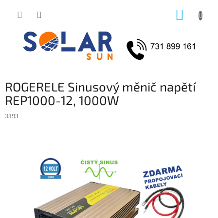
Přejít
NÁKUP
na
obsah
KOŠÍK
ROGERELE Sinusový měnič napětí
REP1000-12, 1000W
3393