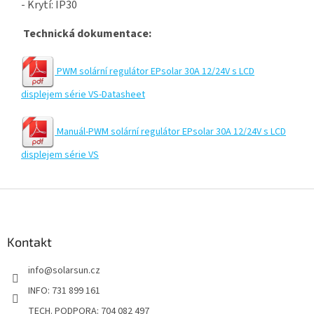
- Krytí: IP30
Technická dokumentace:
PWM solární regulátor EPsolar 30A 12/24V s LCD
displejem série VS-Datasheet
Manuál-PWM solární regulátor EPsolar 30A 12/24V s LCD
displejem série VS
Z
á
p
a
Kontakt
t
info
@
solarsun.cz
í
INFO: 731 899 161
TECH. PODPORA: 704 082 497