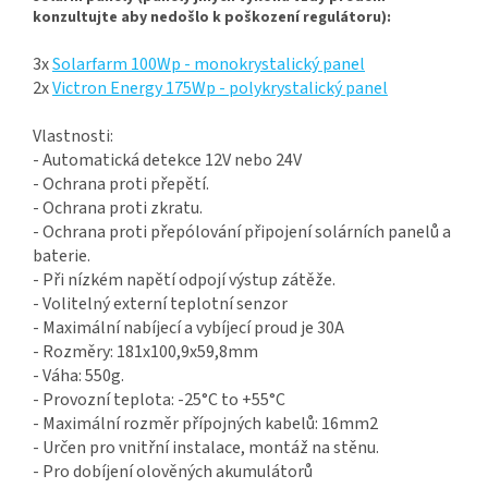
konzultujte aby nedošlo k poškození regulátoru):
3x
Solarfarm 100Wp - monokrystalický panel
2x
Victron Energy 175Wp - polykrystalický panel
Vlastnosti:
- Automatická detekce 12V nebo 24V
- Ochrana proti přepětí.
- Ochrana proti zkratu.
- Ochrana proti přepólování připojení solárních panelů a
baterie.
- Při nízkém napětí odpojí výstup zátěže.
- Volitelný externí teplotní senzor
- Maximální nabíjecí a vybíjecí proud je 30A
- Rozměry: 181x100,9x59,8mm
- Váha: 550g.
- Provozní teplota: -25°C to +55°C
- Maximální rozměr přípojných kabelů: 16mm2
- Určen pro vnitřní instalace, montáž na stěnu.
- Pro dobíjení olověných akumulátorů