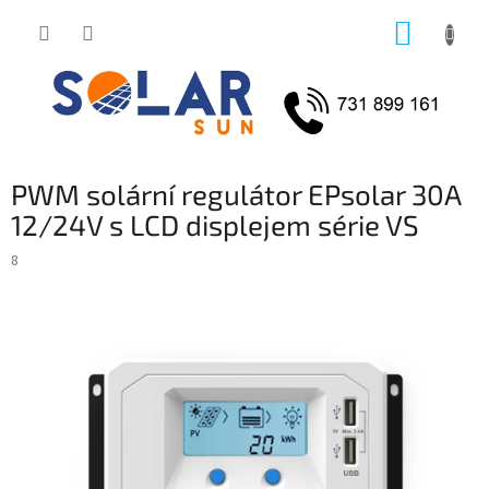
Přejít
NÁKUP
na
obsah
KOŠÍK
PWM solární regulátor EPsolar 30A
12/24V s LCD displejem série VS
8