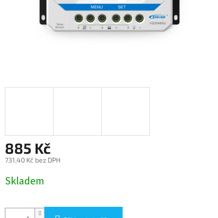
885 Kč
731,40 Kč bez DPH
Měrná
Skladem
cena: