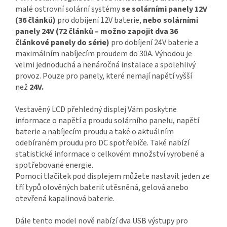
malé ostrovní solární systémy
se solárními panely 12V
(36 článků)
pro dobíjení 12V baterie,
nebo solárními
panely 24V (72 článků – možno zapojit dva 36
článkové panely do série)
pro dobíjení 24V baterie a
maximálním nabíjecím proudem do 30A. Výhodou je
velmi jednoduchá a nenáročná instalace a spolehlivý
provoz. Pouze pro panely, které nemají napětí vyšší
než
24V.
Vestavěný LCD přehledný displej Vám poskytne
informace o napětí a proudu solárního panelu, napětí
baterie a nabíjecím proudu a také o aktuálním
odebíraném proudu pro DC spotřebiče. Také nabízí
statistické informace o celkovém množství vyrobené a
spotřebované energie.
Pomocí tlačítek pod displejem můžete nastavit jeden ze
tří typů olověných baterií: utěsněná, gelová anebo
otevřená kapalinová baterie.
Dále tento model nově nabízí dva USB výstupy pro