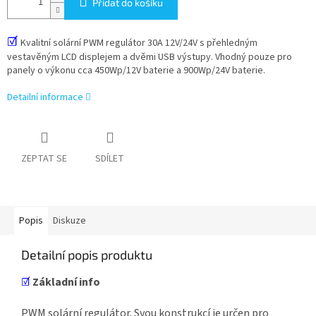
Přidat do košíku
☑
Kvalitní solární PWM regulátor 30A 12V/24V s přehledným
vestavěným LCD displejem a dvěmi USB výstupy. Vhodný pouze pro
panely o výkonu cca 450Wp/12V baterie a 900Wp/24V baterie.
Detailní informace
ZEPTAT SE
SDÍLET
Popis
Diskuze
Detailní popis produktu
☑
Základní info
PWM solární regulátor. Svou konstrukcí je určen pro