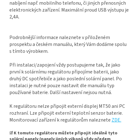
nabíjení např. mobilního telefonu, či jiných přenosných
elektronických zařízení. Maximální proud USB výstupu je
2,4A.
Podrobnější informace naleznete v přiloženém
prospektu a českém manuálu, který Vám dodáme spolu
s tímto výrobkem.
Při instalaci/zapojení vždy postupujeme tak, že jako
první k solárnímu regulátoru připojíme baterii, jako
druhý DC spotřebiče a jako poslední solární panel. Po
instalaci je nutné pouze nastavit dle manuálu typ
používané baterie. Další nastavení nejsou nutná.
K regulátoru nelze připojit externí displej MT50 ani PC
rozhraní. Lze připojit externí teplotní senzor baterie.
Monitorovací zařízení k regulátorům naleznete
ZDE.
☑ K tomuto regulátoru můžete připojit ideálně tyto
solární panely (panely jiných výkonů vždy předem