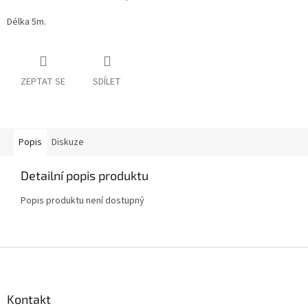
Délka 5m.
ZEPTAT SE
SDÍLET
Popis
Diskuze
Detailní popis produktu
Popis produktu není dostupný
Z
á
p
a
Kontakt