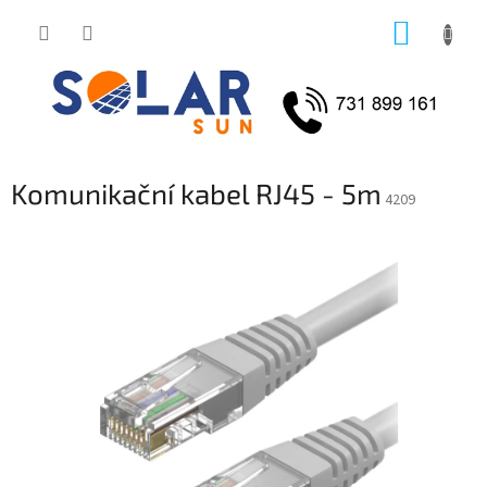
Přejít
NÁKUP
na
obsah
KOŠÍK
Komunikační kabel RJ45 - 5m
4209