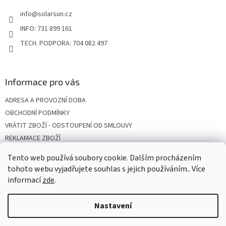
t
info
@
solarsun.cz
í
INFO: 731 899 161
TECH. PODPORA: 704 082 497
Informace pro vás
ADRESA A PROVOZNÍ DOBA
OBCHODNÍ PODMÍNKY
VRÁTIT ZBOŽÍ - ODSTOUPENÍ OD SMLOUVY
REKLAMACE ZBOŽÍ
DOPRAVA
Tento web používá soubory cookie. Dalším procházením
PODMÍNKY OCHRANY OSOBNÍCH ÚDAJŮ
tohoto webu vyjadřujete souhlas s jejich používáním.. Více
informací
zde
.
Nastavení
Vytvořil Shoptet