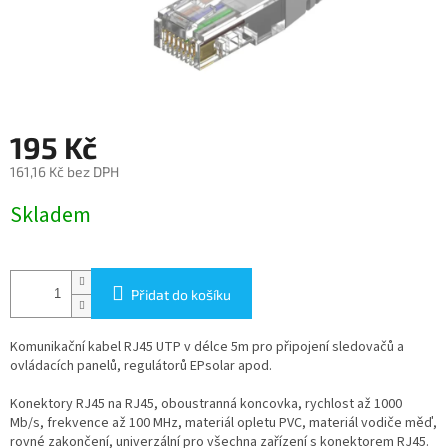
195 Kč
161,16 Kč bez DPH
Měrná
Skladem
cena:
Přidat do košíku
Komunikační kabel RJ45 UTP v délce 5m pro připojení sledovačů a
ovládacích panelů, regulátorů EPsolar apod.
Konektory RJ45 na RJ45, oboustranná koncovka, rychlost až 1000
Mb/s, frekvence až 100 MHz, materiál opletu PVC, materiál vodiče měď,
rovné zakončení, univerzální pro všechna zařízení s konektorem RJ45.