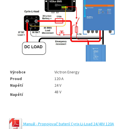
Výrobce
Victron Energy
Proud
120 A
Napětí
24 V
48 V
Napětí
Manuál - Propojovač baterií Cyrix-Li-Load 24/48V 120A