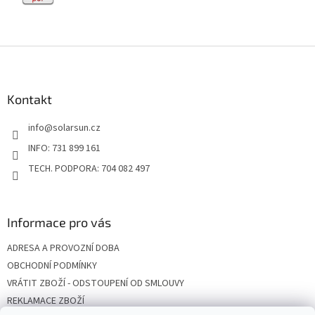
Z
á
p
a
Kontakt
t
info
@
solarsun.cz
í
INFO: 731 899 161
TECH. PODPORA: 704 082 497
Informace pro vás
ADRESA A PROVOZNÍ DOBA
OBCHODNÍ PODMÍNKY
VRÁTIT ZBOŽÍ - ODSTOUPENÍ OD SMLOUVY
REKLAMACE ZBOŽÍ