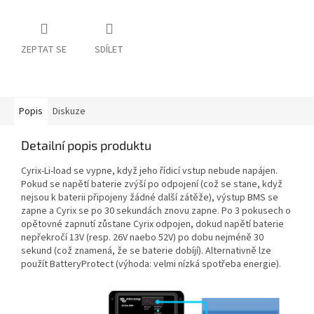
ZEPTAT SE
SDÍLET
Popis
Diskuze
Detailní popis produktu
Cyrix-Li-load se vypne, když jeho řídicí vstup nebude napájen.
Pokud se napětí baterie zvýší po odpojení (což se stane, když
nejsou k baterii připojeny žádné další zátěže), výstup BMS se
zapne a Cyrix se po 30 sekundách znovu zapne. Po 3 pokusech o
opětovné zapnutí zůstane Cyrix odpojen, dokud napětí baterie
nepřekročí 13V (resp. 26V naebo 52V) po dobu nejméně 30
sekund (což znamená, že se baterie dobíjí). Alternativně lze
použít BatteryProtect (výhoda: velmi nízká spotřeba energie).