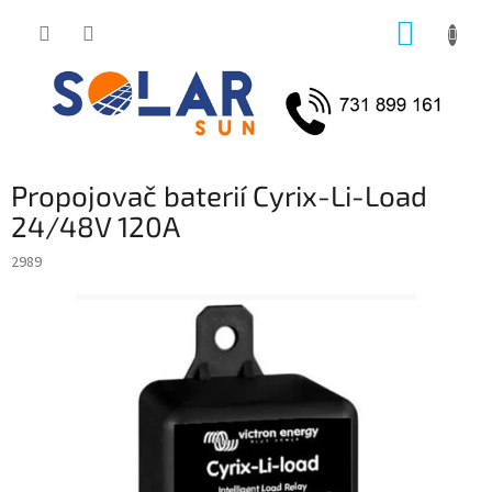
Přejít
NÁKUP
na
obsah
KOŠÍK
Propojovač baterií Cyrix-Li-Load
24/48V 120A
2989