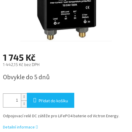
1 745 Kč
1 442,15 Kč bez DPH
Měrná
Obvykle do 5 dnů
cena:
Přidat do košíku
Odpojovací relé DC zátěže pro LiFePO4 baterie od Victron Energy.
Detailní informace