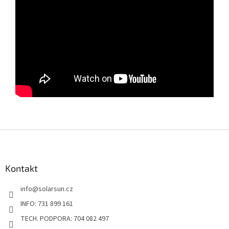
Z
á
p
a
Kontakt
t
info
@
solarsun.cz
í
INFO: 731 899 161
TECH. PODPORA: 704 082 497