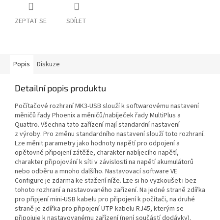
ZEPTAT SE
SDÍLET
Popis
Diskuze
Detailní popis produktu
Počítačové rozhraní MK3-USB slouží k softwarovému nastavení
měničů řady Phoenix a měničů/nabíječek řady MultiPlus a
Quattro. Všechna tato zařízení mají standardní nastavení
z výroby. Pro změnu standardního nastavení slouží toto rozhraní.
Lze měnit parametry jako hodnoty napětí pro odpojení a
opětovné připojení zátěže, charakter nabíjecího napětí,
charakter připojování k síti v závislosti na napětí akumulátorů
nebo odběru a mnoho dalšího. Nastavovací software VE
Configure je zdarma ke stažení níže. Lze si ho vyzkoušet i bez
tohoto rozhraní a nastavovaného zařízení. Na jedné straně zdířka
pro připjení mini-USB kabelu pro připojení k počítači, na druhé
straně je zdířka pro připojení UTP kabelu RJ45, kterým se
připojuje k nastavovanému zařízení (není součástí dodávky).