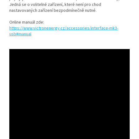
Jedná se o volitelné zařízení, které není pro chod
nastavovaných zařízení bezpodmínečně nutné.
Online manuál zde:
https://www.victronenergy.cz/accessories/interface-mk3-
usb#manual