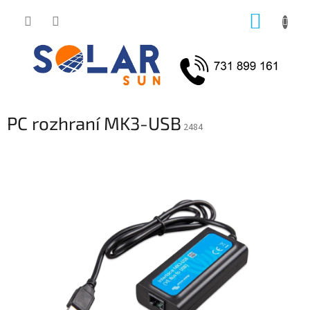
Přejít
NÁKUP
na
obsah
KOŠÍK
PC rozhraní MK3-USB
2484