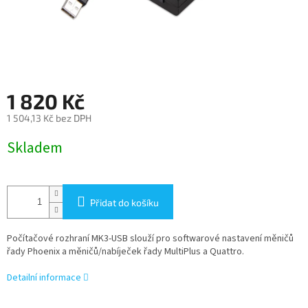
1 820 Kč
1 504,13 Kč bez DPH
Měrná
Skladem
cena:
Přidat do košíku
Počítačové rozhraní MK3-USB slouží pro softwarové nastavení měničů
řady Phoenix a měničů/nabíječek řady MultiPlus a Quattro.
Detailní informace