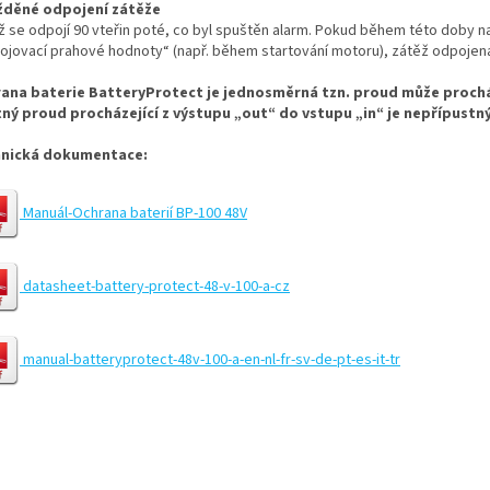
děné odpojení zátěže
ž se odpojí 90 vteřin poté, co byl spuštěn alarm. Pokud během této doby n
pojovací prahové hodnoty“ (např. během startování motoru), zátěž odpoje
ana baterie BatteryProtect je jednosměrná tzn. proud může prochá
ný proud procházející z výstupu „out“ do vstupu „in“ je nepřípustný
nická dokumentace:
Manuál-Ochrana baterií BP-100 48V
datasheet-battery-protect-48-v-100-a-cz
manual-batteryprotect-48v-100-a-en-nl-fr-sv-de-pt-es-it-tr