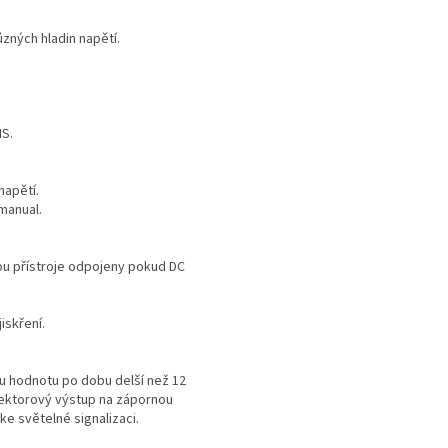
zných hladin napětí.
MS.
napětí.
manual.
sou přístroje odpojeny pokud DC
iskření.
ou hodnotu po dobu delší než 12
olektorový výstup na zápornou
ke světelné signalizaci.