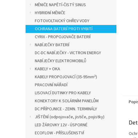
n
MĚNIČE NAPĚTÍ-ČISTÝ SINUS
e
HYBRIDNÍ MĚNIČE
l
FOTOVOLTAICKÝ OHŘEV VODY
OCHRANA BATERIÍ PROTI VYBITÍ
CYRIX - PROPOJOVAČE BATERIÍ
NABÍJEČKY BATERIÍ
DC-DC NABÍJEČKY - VICTRON ENERGY
NABÍJEČKY ELEKTROMOBILŮ
KABELY + OKA
KABELY PROPOJOVACÍ (35-95mm²)
PRACOVNÍ NÁŘADÍ
LISOVACÍ DUTINKY PRO KABELY
KONEKTORY K SOLÁRNÍM PANELŮM
Popi
DC PŘÍPOJNICE - ZEMN. TERMINÁLY
JIŠTĚNÍ (odpojovače, jističe, pojistky)
Det
LED ŽÁROVKY 12V - ÚSPORNÉ
ECOFLOW - PŘÍSLUŠENSTVÍ
Ochr