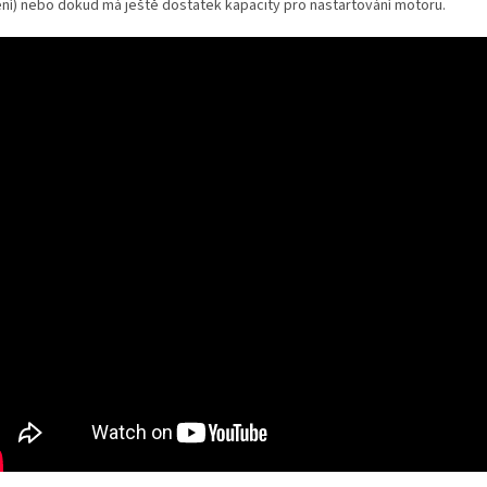
ení) nebo dokud má ještě dostatek kapacity pro nastartování motoru.