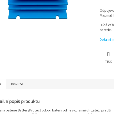
Odpojovač
Maximáln
Hlídá Vaš
baterie.
Detailní 
TISK
s
Diskuze
ailní popis produktu
ana baterie BatteryProtect odpojí baterii od nevýznamných zátěží předtím, n