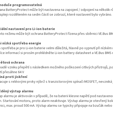
noduše programovatelná
ana BatteryProtect může být nastavena na zapojení / odpojení na několik rů
ispleji rozděleném na sedm částí se zobrazí, které nastavení bylo vybráno.
iální nastavení pro Li-ion baterie
mto režimu může být ochrana BatteryProtect řízena přes sběrnici VE.Bus B
i nízká spotřeba energie
 spotřeba je pro Li-ion baterie velmi důležitá, hlavně po vypnutí při nízkém 
více informací si prosím prohlédněte Li-ion battery datasheet a VE.Bus BMS 
ěťová ochrana
ípadě vzniku přepětí s následkem možného poškození citlivých přístrojů, j
tí přesáhne 64 V
ná proti jiskření
acuje s reléovými prvky nýbrž s tranzistorovými spínači MOSFET, nevzniká j
děný výstup alarmu
up alarmu je aktivován v případě, že na baterii klesne napětí pod nastaven
in. Startování motoru, proto alarm neaktivuje. Výstup alarmu je otevřený k
ici, max. proud 500 mA. Výstup alarmu se typicky připojuje na bzučák nebo 