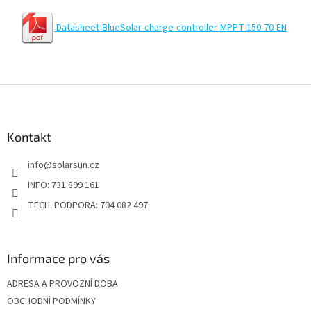
Datasheet-BlueSolar-charge-controller-MPPT 150-70-EN
Z
á
p
a
Kontakt
t
info
@
solarsun.cz
í
INFO: 731 899 161
TECH. PODPORA: 704 082 497
Informace pro vás
ADRESA A PROVOZNÍ DOBA
OBCHODNÍ PODMÍNKY