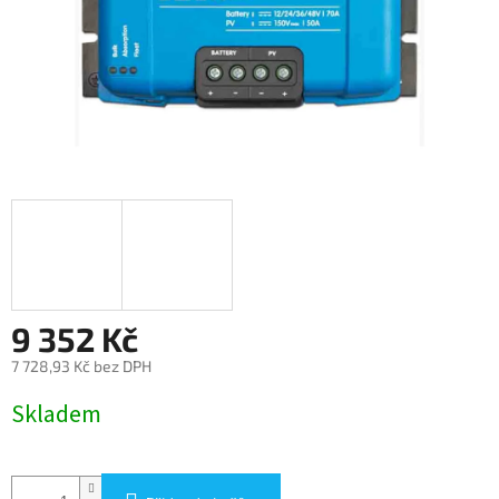
9 352 Kč
7 728,93 Kč bez DPH
Měrná
Skladem
cena: