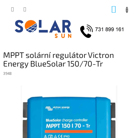
Přejít
NÁKUP
na
obsah
KOŠÍK
MPPT solární regulátor Victron
Energy BlueSolar 150/70-Tr
3948