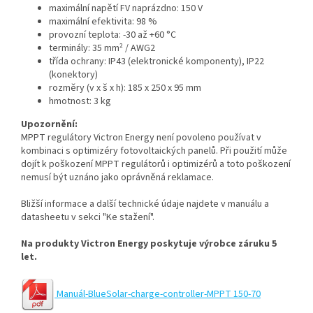
maximální napětí FV naprázdno: 150 V
maximální efektivita: 98 %
provozní teplota: -30 až +60 °C
terminály: 35 mm² / AWG2
třída ochrany: IP43 (elektronické komponenty), IP22
(konektory)
rozměry (v x š x h): 185 x 250 x 95 mm
hmotnost: 3 kg
Upozornění:
MPPT regulátory Victron Energy není povoleno používat v
kombinaci s optimizéry fotovoltaických panelů. Při použití může
dojít k poškození MPPT regulátorů i optimizérů a toto poškození
nemusí být uznáno jako oprávněná reklamace.
Bližší informace a další technické údaje najdete v manuálu a
datasheetu v sekci "Ke stažení".
Na produkty Victron Energy poskytuje výrobce záruku 5
let.
Manuál-BlueSolar-charge-controller-MPPT 150-70