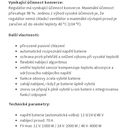
Vynikající účinnost konverze:
Regulátor má vynikající účinnost konverze. Maximální účinnost
přesahuje 98 %. Jednou z výhod vysoké účinnosti je, že
regulátor nemá chladicí ventilátor a maximální výstupní proud je
zaručen až do okolní teploty 40 °C (104 °F).
Další vlastnosti:
přirozené pasivní chlazení
automatické rozpoznání napětí baterie
ochrana proti přehřátí a snížení výkonu při vysoké teplotě
flexibilní nabíjecí algoritmus
vnitřní teplotní senzor kompenzuje teplotu absorpce a
udržovacího nabíjecího napětí
funkce obnovy zcela vybité baterie
zahájí nabíjení, i když je baterie úplně vybitá
znovu se připojí k plně vybité Li-ion baterii s integrovanou
funkcí odpojení
Technické parametry:
napětí baterie (automatická volba): 12 V/24 V/48 V
nabíjecí proud: 70 A
FV max: 12 V: 1000 W / 24 V: 2000 W / 48 V: 4000 W