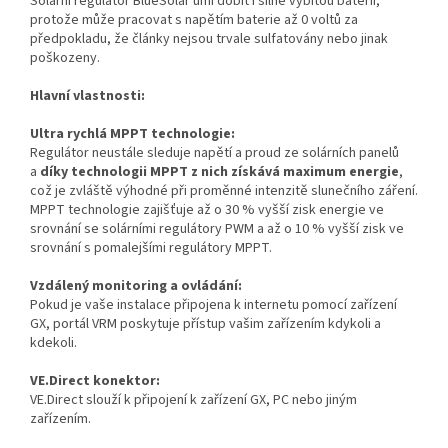
Solární regulátor BlueSolar umí dobít i silně vybitou baterii,
protože může pracovat s napětím baterie až 0 voltů za
předpokladu, že články nejsou trvale sulfatovány nebo jinak
poškozeny.
Hlavní vlastnosti:
Ultra rychlá MPPT technologie:
Regulátor neustále sleduje napětí a proud ze solárních panelů
a
díky technologii MPPT z nich získává maximum energie
,
což je zvláště výhodné při proměnné intenzitě slunečního záření.
MPPT technologie zajišťuje až o 30 % vyšší zisk energie ve
srovnání se solárními regulátory PWM a až o 10 % vyšší zisk ve
srovnání s pomalejšími regulátory MPPT.
Vzdálený monitoring a ovládání:
Pokud je vaše instalace připojena k internetu pomocí zařízení
GX, portál VRM poskytuje přístup vašim zařízením kdykoli a
kdekoli.
VE.Direct konektor:
VE.Direct slouží k připojení k zařízení GX, PC nebo jiným
zařízením.