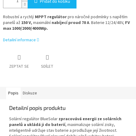
Přidat do košíku
Robustní a rychlý
MPPT regulátor
pro náročné podmínky s napětím
panelů až
150 V,
maximální
nabíjecí proud 70 A
. Baterie 12/24/48V,
FV
max 1000/2000/4000Wp.
Detailní informace
ZEPTAT SE
SDÍLET
Popis
Diskuze
Detailní popis produktu
Solární regulátor BlueSolar
zpracovává energii ze solárních
panelů a ukládá ji do baterií
, maximalizuje solární zisky,
inteligentně udržuje stav baterie a prodlužuje její životnost.