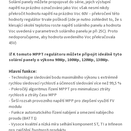
Solární panely můžete propojovat do série, jejich výstupní
napětí na prázdno označováno jako Voc však nesmí nikdy
překročit hodnotu napětí na prázdno Voc 60V – překročení této
hodnoty regulátor trvale poškodí (zde je nutno zohlednit to, že s
klesající okolní teplotou roste napětí solárního panelu a hodnota
Voc uvedená v parametrech solárního panelu je při 25C). Proto
nedoporučujeme, aby hodnota uvedeného Voc překračovala
45V)
☑ K tomuto MPPT regulátoru můžete připojit ideálně tyto
solární panely o výkonu 90Wp, 100Wp, 120Wp, 130Wp.
Hlavní funkce:
- Technologie sledování bodu maximálního výkonu s extrémně
rychlou sledovací rychlostí a účinností sledování více než 99,5 %
- Pokročilý algoritmus řízení MPPT pro minimalizaci ztráty
rychlosti a ztráty času MPP
- Širší rozsah provozního napětí MPP pro zlepšení využití FV
modulu
- Funkce automatického řízení nabíjení a omezení nabíjecího
proudu (BATT1)
- Vysoce kvalitní a nízká míra selhání komponent ST, TI a Infineon
pro zajištění životnosti produktu