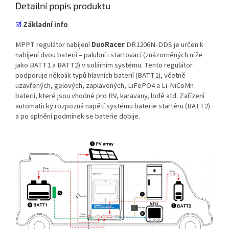
Detailní popis produktu
☑
Základní info
MPPT regulátor nabíjení
DuoRacer
DR1206N-DDS je určen k
nabíjení dvou baterií – palubní i startovací (znázorněných níže
jako BATT1 a BATT2) v solárním systému. Tento regulátor
podporuje několik typů hlavních baterií (BATT1), včetně
uzavřených, gelových, zaplavených, LiFePO4 a Li-NiCoMn
baterií, které jsou vhodné pro RV, karavany, lodě atd. Zařízení
automaticky rozpozná napětí systému baterie startéru (BATT2)
a po splnění podmínek se baterie dobije.