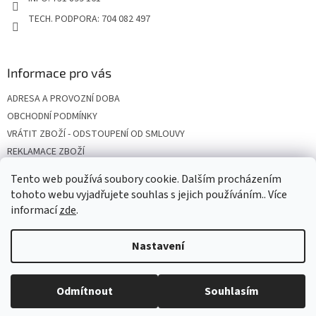
TECH. PODPORA: 704 082 497
Informace pro vás
ADRESA A PROVOZNÍ DOBA
OBCHODNÍ PODMÍNKY
VRÁTIT ZBOŽÍ - ODSTOUPENÍ OD SMLOUVY
REKLAMACE ZBOŽÍ
DOPRAVA
Tento web používá soubory cookie. Dalším procházením
PODMÍNKY OCHRANY OSOBNÍCH ÚDAJŮ
tohoto webu vyjadřujete souhlas s jejich používáním.. Více
informací
zde
.
Nastavení
Vytvořil Shoptet
Odmítnout
Souhlasím
Copyright 2026
SOLARSUN
. Všechna práva vyhrazena.