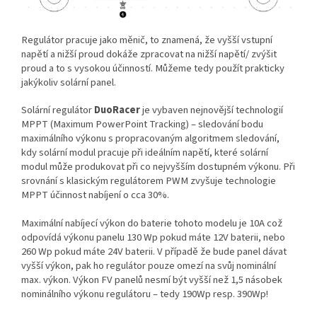
Regulátor pracuje jako měnič, to znamená, že vyšší vstupní
napětí a nižší proud dokáže zpracovat na nižší napětí/ zvýšit
proud a to s vysokou účinností. Můžeme tedy použít prakticky
jakýkoliv solární panel.
Solární regulátor
DuoRacer
je vybaven nejnovější technologií
MPPT (Maximum PowerPoint Tracking) – sledování bodu
maximálního výkonu s propracovaným algoritmem sledování,
kdy solární modul pracuje při ideálním napětí, které solární
modul může produkovat při co nejvyšším dostupném výkonu. Při
srovnání s klasickým regulátorem PWM zvyšuje technologie
MPPT účinnost nabíjení o cca 30%.
Maximální nabíjecí výkon do baterie tohoto modelu je 10A což
odpovídá výkonu panelu 130 Wp pokud máte 12V baterii, nebo
260 Wp pokud máte 24V baterii. V případě že bude panel dávat
vyšší výkon, pak ho regulátor pouze omezí na svůj nominální
max. výkon. Výkon FV panelů nesmí být vyšší než 1,5 násobek
nominálního výkonu regulátoru – tedy 190Wp resp. 390Wp!