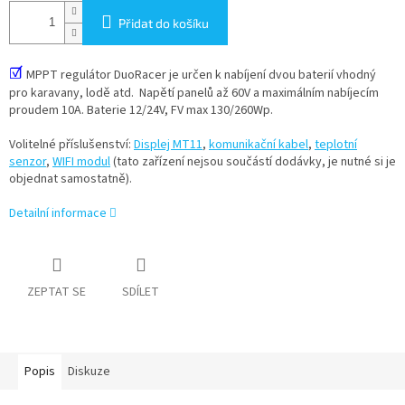
Přidat do košíku
☑
MPPT regulátor DuoRacer je určen k nabíjení dvou baterií vhodný
pro karavany, lodě atd. Napětí panelů až 60V a maximálním nabíjecím
proudem 10A. Baterie 12/24V, FV max 130/260Wp.
Volitelné příslušenství:
Displej MT11
,
komunikační kabel
,
teplotní
senzor
,
WIFI modul
(tato zařízení nejsou součástí dodávky, je nutné si je
objednat samostatně).
Detailní informace
ZEPTAT SE
SDÍLET
Popis
Diskuze