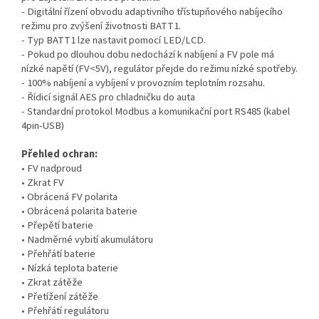
- Digitální řízení obvodu adaptivního třístupňového nabíjecího
režimu pro zvýšení životnosti BATT1.
- Typ BATT1 lze nastavit pomocí LED/LCD.
- Pokud po dlouhou dobu nedochází k nabíjení a FV pole má
nízké napětí (FV<5V), regulátor přejde do režimu nízké spotřeby.
- 100% nabíjení a vybíjení v provozním teplotním rozsahu.
- Řídicí signál AES pro chladničku do auta
- Standardní protokol Modbus a komunikační port RS485 (kabel
4pin-USB)
Přehled ochran:
• FV nadproud
• Zkrat FV
• Obrácená FV polarita
• Obrácená polarita baterie
• Přepětí baterie
• Nadměrné vybití akumulátoru
• Přehřátí baterie
• Nízká teplota baterie
• Zkrat zátěže
• Přetížení zátěže
• Přehřátí regulátoru