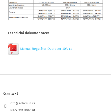
Technická dokumentace:
Manual-Regulátor Duoracer 10A-cz
Z
á
p
a
Kontakt
t
info
@
solarsun.cz
í
INFO: 731 899 161