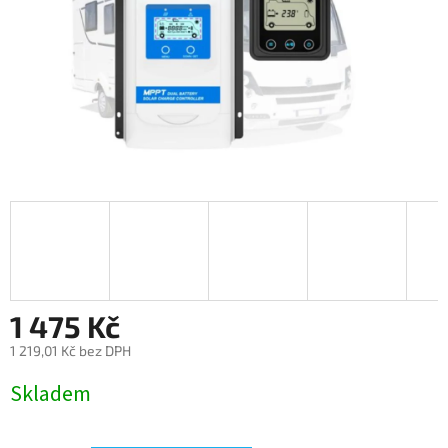
1 475 Kč
1 219,01 Kč bez DPH
Měrná
Skladem
cena: