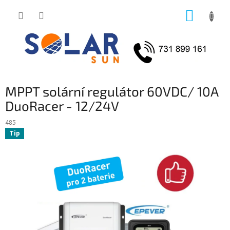
Přejít
NÁKUP
na
obsah
KOŠÍK
MPPT solární regulátor 60VDC/ 10A
DuoRacer - 12/24V
485
Tip