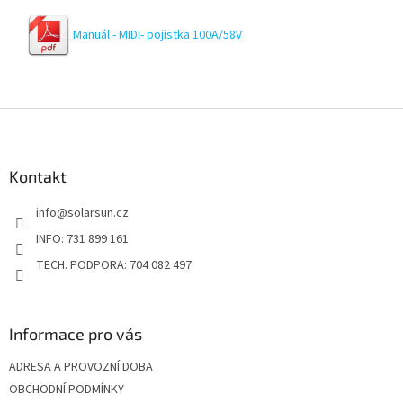
Manuál - MIDI- pojistka 100A/58V
Z
á
p
a
Kontakt
t
info
@
solarsun.cz
í
INFO: 731 899 161
TECH. PODPORA: 704 082 497
Informace pro vás
ADRESA A PROVOZNÍ DOBA
OBCHODNÍ PODMÍNKY