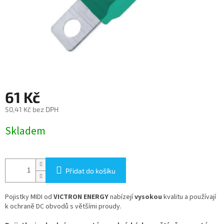
61 Kč
50,41 Kč bez DPH
Měrná
Skladem
cena:
Přidat do košíku
Pojistky MIDI od
VICTRON ENERGY
nabízejí
vysokou
kvalitu a používají
k ochraně DC obvodů s většími proudy.