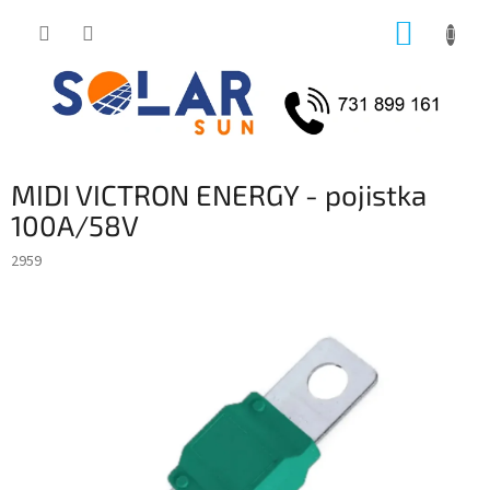
Přejít
NÁKUP
na
obsah
KOŠÍK
MIDI VICTRON ENERGY - pojistka
100A/58V
2959