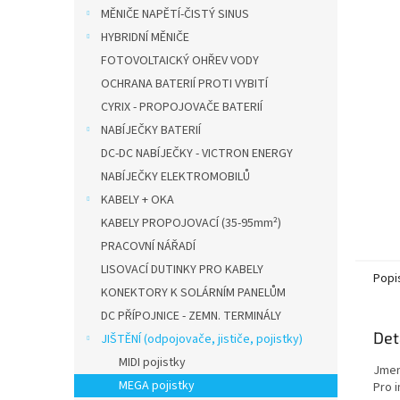
n
MĚNIČE NAPĚTÍ-ČISTÝ SINUS
e
HYBRIDNÍ MĚNIČE
l
FOTOVOLTAICKÝ OHŘEV VODY
OCHRANA BATERIÍ PROTI VYBITÍ
CYRIX - PROPOJOVAČE BATERIÍ
NABÍJEČKY BATERIÍ
DC-DC NABÍJEČKY - VICTRON ENERGY
NABÍJEČKY ELEKTROMOBILŮ
KABELY + OKA
KABELY PROPOJOVACÍ (35-95mm²)
PRACOVNÍ NÁŘADÍ
LISOVACÍ DUTINKY PRO KABELY
Popi
KONEKTORY K SOLÁRNÍM PANELŮM
DC PŘÍPOJNICE - ZEMN. TERMINÁLY
Det
JIŠTĚNÍ (odpojovače, jističe, pojistky)
MIDI pojistky
Jmeno
MEGA pojistky
Pro i