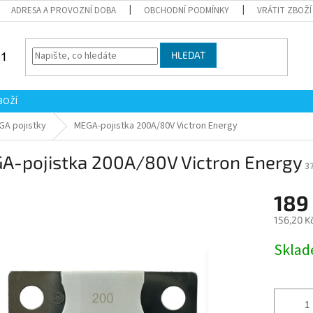
ADRESA A PROVOZNÍ DOBA
OBCHODNÍ PODMÍNKY
VRÁTIT ZBOŽÍ
HLEDAT
BOŽÍ
GA pojistky
MEGA-pojistka 200A/80V Victron Energy
A-pojistka 200A/80V Victron Energy
3
189
156,20 K
Měrná
Skla
cena: