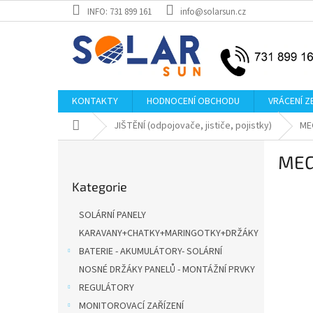
Přejít
INFO: 731 899 161
info@solarsun.cz
na
obsah
KONTAKTY
HODNOCENÍ OBCHODU
VRÁCENÍ Z
Domů
JIŠTĚNÍ (odpojovače, jističe, pojistky)
ME
P
MEG
o
Přeskočit
s
Kategorie
kategorie
t
r
SOLÁRNÍ PANELY
a
KARAVANY+CHATKY+MARINGOTKY+DRŽÁKY
n
BATERIE - AKUMULÁTORY- SOLÁRNÍ
n
í
NOSNÉ DRŽÁKY PANELŮ - MONTÁŽNÍ PRVKY
p
REGULÁTORY
a
MONITOROVACÍ ZAŘÍZENÍ