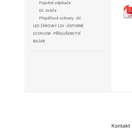
Pojistné odpínače
DC Jističe
Přepěťové ochrany - DC
LED ŽÁROVKY 12V - ÚSPORNÉ
ECOFLOW - PŘÍSLUŠENSTVÍ
BAZAR
Z
á
p
a
t
Kontakt
í