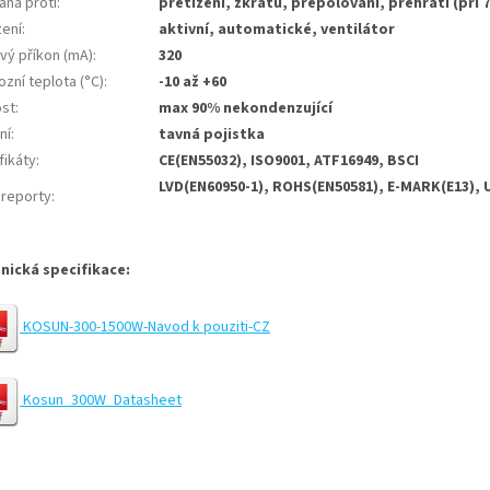
ana proti
:
přetížení, zkratu, přepólování, přehřátí (při 
zení
:
aktivní, automatické, ventilátor
ový příkon (mA)
:
320
zní teplota (°C)
:
-10 až +60
ost
:
max 90% nekondenzující
ní
:
tavná pojistka
fikáty
:
CE(EN55032), ISO9001, ATF16949, BSCI
LVD(EN60950-1), ROHS(EN50581), E-MARK(E13), 
 reporty
:
nická specifikace:
KOSUN-300-1500W-Navod k pouziti-CZ
Kosun_300W_Datasheet