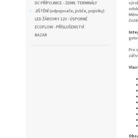
výro
DC PŘÍPOJNICE - ZEMN. TERMINÁLY
odol
JIŠTĚNÍ (odpojovače, jističe, pojistky)
Měnič
LED ŽÁROVKY 12V - ÚSPORNÉ
čist
ECOFLOW - PŘÍSLUŠENSTVÍ
Inte
BAZAR
gelo
Pro 
záři
Vlas
Obsa