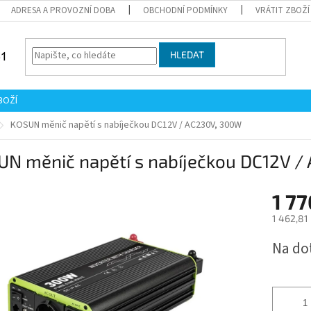
ADRESA A PROVOZNÍ DOBA
OBCHODNÍ PODMÍNKY
VRÁTIT ZBOŽÍ
HLEDAT
BOŽÍ
KOSUN měnič napětí s nabíječkou DC12V / AC230V, 300W
UN měnič napětí s nabíječkou DC12V 
1 77
1 462,81
Měrná
Na do
cena: