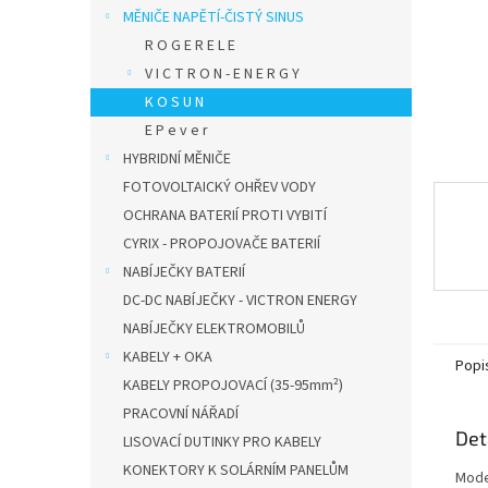
n
MĚNIČE NAPĚTÍ-ČISTÝ SINUS
e
R O G E R E L E
l
V I C T R O N - E N E R G Y
K O S U N
E P e v e r
HYBRIDNÍ MĚNIČE
FOTOVOLTAICKÝ OHŘEV VODY
OCHRANA BATERIÍ PROTI VYBITÍ
CYRIX - PROPOJOVAČE BATERIÍ
NABÍJEČKY BATERIÍ
DC-DC NABÍJEČKY - VICTRON ENERGY
NABÍJEČKY ELEKTROMOBILŮ
KABELY + OKA
Popi
KABELY PROPOJOVACÍ (35-95mm²)
PRACOVNÍ NÁŘADÍ
Det
LISOVACÍ DUTINKY PRO KABELY
KONEKTORY K SOLÁRNÍM PANELŮM
Moder