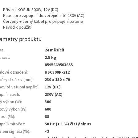
Přístroj KOSUN 300W, 12V (DC)
Kabel pro zapojení do veřejné sítě 230V (AC)
Červený + černý kabel pro připojení baterie
Návod k použití
ametry produktu
ka
:
24 měsíců
nost
:
2.5 kg
8595669503655
lové označení
:
RSC300P-212
ěry d x š x v (mm)
:
230 x 150 x 70
ovité vstupní napětí
:
12V (DC)
upní napětí
:
230V (AC)
lý výkon (W)
:
300
kový výkon (W)
:
600
nost (%)
:
88
upní kmitočet
:
50 Hz (± 1 %) čistý sinus
lení signálu (%)
:
<3