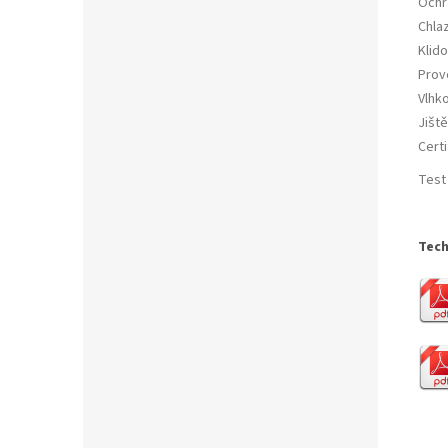
Ochr
Chla
Klid
Provo
Vlhk
Jiště
Certi
Test
Tech