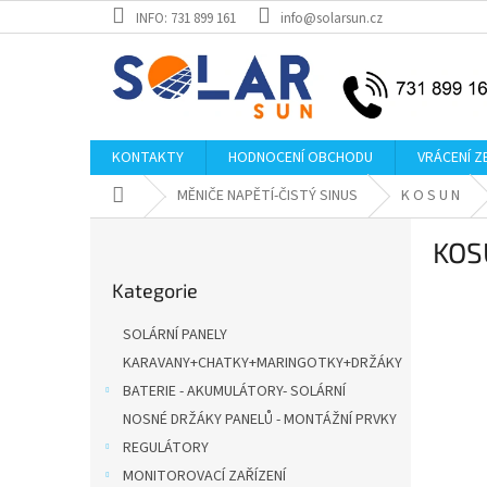
Přejít
INFO: 731 899 161
info@solarsun.cz
na
obsah
KONTAKTY
HODNOCENÍ OBCHODU
VRÁCENÍ Z
Domů
MĚNIČE NAPĚTÍ-ČISTÝ SINUS
K O S U N
P
KOS
o
Přeskočit
s
Kategorie
kategorie
t
r
SOLÁRNÍ PANELY
a
KARAVANY+CHATKY+MARINGOTKY+DRŽÁKY
n
BATERIE - AKUMULÁTORY- SOLÁRNÍ
n
í
NOSNÉ DRŽÁKY PANELŮ - MONTÁŽNÍ PRVKY
p
REGULÁTORY
a
MONITOROVACÍ ZAŘÍZENÍ