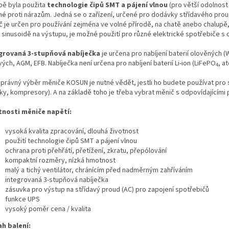
bě byla použita
technologie čipů SMT a pájení vlnou
(pro větší odolnost
né proti nárazům. Jedná se o zařízení, určené pro dodávky střídavého proud
 je určen pro používání zejména ve volné přírodě, na chatě anebo chalupě, n
é sinusoidě na výstupu, je možné použití pro různé elektrické spotřebiče s
grovaná 3-stupňová nabíječka
je určena pro nabíjení baterií olověných (
vých,
AGM
,
EFB
.
Nabíječka není určena pro nabíjení baterií Li-ion (LiFePO
, atd
4
správný výběr měniče KOSUN je nutné vědět, jestli ho budete používat pr
vky, kompresory). A na základě toho je třeba vybrat měnič s odpovídajícími
tnosti měniče napětí:
vysoká kvalita zpracování, dlouhá životnost
použití technologie čipů SMT a pájení vlnou
ochrana proti přehřátí, přetížení, zkratu, přepólování
kompaktní rozměry, nízká hmotnost
malý a tichý ventilátor, chránícím před nadměrným zahříváním
integrovaná 3-stupňová nabíječka
zásuvka pro výstup na střídavý proud (AC) pro zapojení spotřebičů
funkce UPS
vysoký poměr cena / kvalita
h balení: