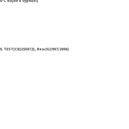
70°C dojde k vypnutí)
UL TEST(C81155072), Reach(1907/2006)