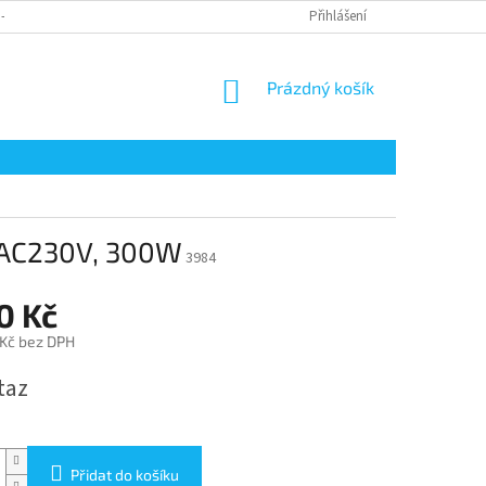
 - ODSTOUPENÍ OD SMLOUVY
REKLAMACE ZBOŽÍ
Přihlášení
DOPRAVA
P
NÁKUPNÍ
Prázdný košík
KOŠÍK
/ AC230V, 300W
3984
0 Kč
 Kč bez DPH
taz
Přidat do košíku