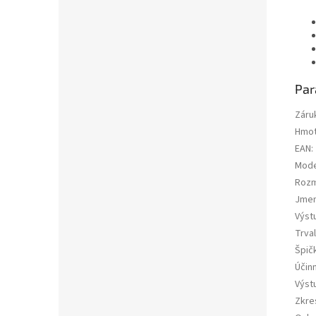
Par
Záru
Hmot
EAN
:
Mode
Rozm
Jmen
Výst
Trva
Špič
Účin
Výst
Zkres