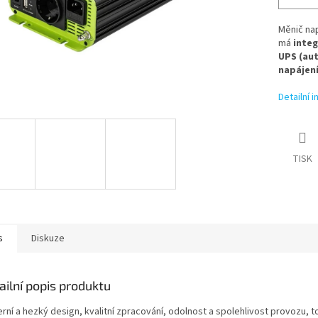
Měnič nap
má
integ
UPS
(aut
napájení
Detailní 
TISK
s
Diskuze
ailní popis produktu
ní a hezký design, kvalitní zpracování, odolnost a spolehlivost provozu, to