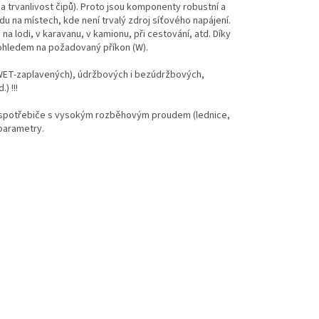
 a trvanlivost čipů). Proto jsou komponenty robustní a
u na místech, kde není trvalý zdroj síťového napájení.
a lodi, v karavanu, v kamionu, při cestování, atd. Díky
 ohledem na požadovaný příkon (W).
WET
-zaplavených), údržbových i bezúdržbových,
.) !!!
o spotřebiče s vysokým rozběhovým proudem (lednice,
 parametry.