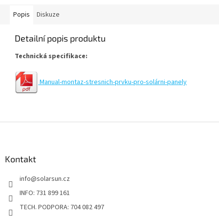
Popis
Diskuze
Detailní popis produktu
Technická specifikace:
Manual-montaz-stresnich-prvku-pro-solárni-panely
Z
á
p
a
Kontakt
t
info
@
solarsun.cz
í
INFO: 731 899 161
TECH. PODPORA: 704 082 497