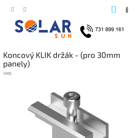
Přejít
NÁKUP
na
obsah
KOŠÍK
Koncový KLIK držák - (pro 30mm
panely)
3065