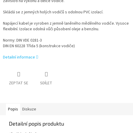
závisloti na výkonu a délce vodiče.
Skládá se z jemných holých vodičů s odolnou PVC izolací.
Napájecí kabel je vyroben z jemně laněného měděného vodiče. Vysoce
flexibilní. Izolace odolná vůči působení oleje a benzínu.
Normy: DIN VDE 0281-3
DIN EN 60228 Třída 5 (konstrukce vodiče)
Detailní informace
ZEPTAT SE
SDÍLET
Popis
Diskuze
Detailní popis produktu