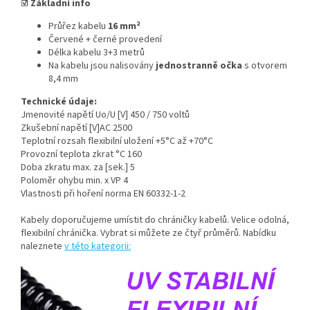
☑
Základní info
Průřez kabelu
16 mm²
Červené + černé provedení
Délka kabelu 3+3 metrů
Na kabelu jsou nalisovány
jednostranně očka
s otvorem
8,4 mm
Technické údaje:
Jmenovité napětí Uo/U [V] 450 / 750 voltů
Zkušební napětí [V]AC 2500
Teplotní rozsah flexibilní uložení +5°C až +70°C
Provozní teplota zkrat °C 160
Doba zkratu max. za [sek.] 5
Poloměr ohybu min. x VP 4
Vlastnosti při hoření norma EN 60332-1-2
Kabely doporučujeme umístit do chráničky kabelů. Velice odolná,
flexibilní chránička. Vybrat si můžete ze čtyř průměrů. Nabídku
naleznete
v této kategorii: