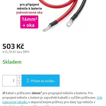
503 Kč
415,70 Kč bez DPH
Měrná
Skladem
cena:
Přidat do košíku
☑
Kabel s průřezem
16mm²
pro propojení měniče a baterie. Pro
propojení měniče s baterii je zapotřebí kabelů s vyšším průřezem.
Zde
naleznete tabulku
s doporučenými průřezy pro daný typ měniče v