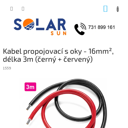
Přejít
NÁKUP
na
obsah
KOŠÍK
Kabel propojovací s oky - 16mm²,
délka 3m (černý + červený)
1559