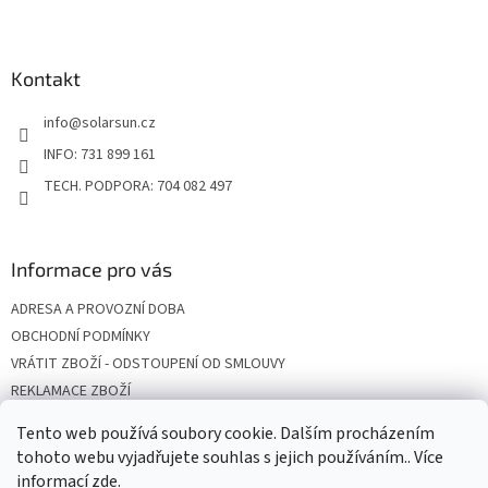
Z
á
p
a
Kontakt
t
info
@
solarsun.cz
í
INFO: 731 899 161
TECH. PODPORA: 704 082 497
Informace pro vás
ADRESA A PROVOZNÍ DOBA
OBCHODNÍ PODMÍNKY
VRÁTIT ZBOŽÍ - ODSTOUPENÍ OD SMLOUVY
REKLAMACE ZBOŽÍ
DOPRAVA
Tento web používá soubory cookie. Dalším procházením
PODMÍNKY OCHRANY OSOBNÍCH ÚDAJŮ
tohoto webu vyjadřujete souhlas s jejich používáním.. Více
informací
zde
.