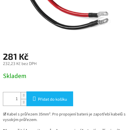
281 Kč
232,23 Kč bez DPH
Měrná
Skladem
cena:
Přidat do košíku
☑
Kabel s průřezem 35mm². Pro propojení baterii je zapotřebí kabelů s
vysokým průřezem.