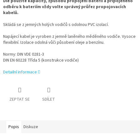
Dle použité kapacity, způsobu propojení baterií a přípojeného
odběru k bateriím vždy volte správný průřez propojovacích
kabelů.
Skládá se z jemných holých vodičů s odolnou PVC izolací.
Napájecí kabel je vyroben z jemně laněného měděného vodiče. Vysoce
flexibilní. Izolace odolná vůči působení oleje a benzínu.
Normy: DIN VDE 0281-3
DIN EN 60228 Třída 5 (konstrukce vodiče)
Detailní informace
ZEPTAT SE
SDÍLET
Popis
Diskuze