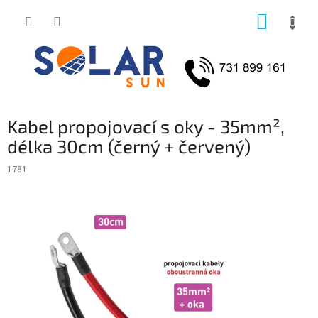
Přejít
NÁKUP
na
obsah
KOŠÍK
Kabel propojovací s oky - 35mm²,
délka 30cm (černý + červený)
1781