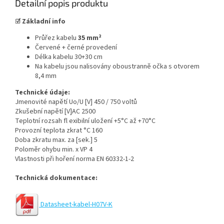
Detailní popis produktu
☑
Základní info
Průřez kabelu
35 mm²
Červené + černé provedení
Délka kabelu 30+30 cm
Na kabelu jsou nalisovány oboustranně očka s otvorem
8,4 mm
Technické údaje:
Jmenovité napětí Uo/U [V] 450 / 750 voltů
Zkušební napětí [V]AC 2500
Teplotní rozsah fl exibilní uložení +5°C až +70°C
Provozní teplota zkrat °C 160
Doba zkratu max. za [sek.] 5
Poloměr ohybu min. x VP 4
Vlastnosti při hoření norma EN 60332-1-2
Technická dokumentace:
Datasheet-kabel-H07V-K