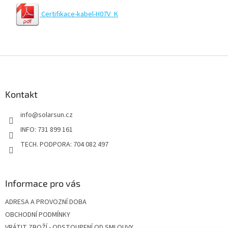
Certifikace-kabel-H07V_K
Z
á
p
a
Kontakt
t
info
@
solarsun.cz
í
INFO: 731 899 161
TECH. PODPORA: 704 082 497
Informace pro vás
ADRESA A PROVOZNÍ DOBA
OBCHODNÍ PODMÍNKY
VRÁTIT ZBOŽÍ - ODSTOUPENÍ OD SMLOUVY