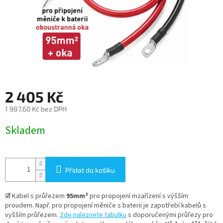
2 405 Kč
1 987,60 Kč bez DPH
Měrná
Skladem
cena:
Přidat do košíku
☑
Kabel s průřezem
95mm²
pro propojení mzařízení s výšším
proudem. Např. pro propojení měniče s baterii je zapotřebí kabelů s
vyšším průřezem.
Zde naleznete tabulku
s doporučenými průřezy pro