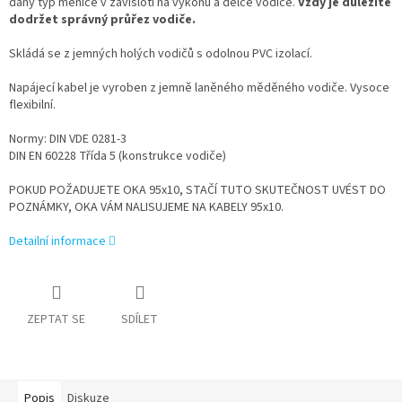
daný typ měniče v závisloti na výkonu a délce vodiče.
Vždy je důležité
dodržet správný průřez vodiče.
Skládá se z jemných holých vodičů s odolnou PVC izolací.
Napájecí kabel je vyroben z jemně laněného měděného vodiče. Vysoce
flexibilní.
Normy: DIN VDE 0281-3
DIN EN 60228 Třída 5 (konstrukce vodiče)
POKUD POŽADUJETE OKA 95x10, STAČÍ TUTO SKUTEČNOST UVÉST DO
POZNÁMKY, OKA VÁM NALISUJEME NA KABELY 95x10.
Detailní informace
ZEPTAT SE
SDÍLET
Popis
Diskuze