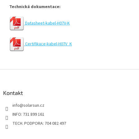
Technická dokumentace:
Datasheet-kabel-H07V-K
Certifikace-kabel-H07V_K
Z
á
p
a
Kontakt
t
info
@
solarsun.cz
í
INFO: 731 899 161
TECH. PODPORA: 704 082 497