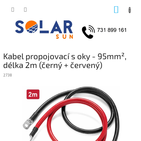
Přejít
NÁKUP
na
obsah
KOŠÍK
Kabel propojovací s oky - 95mm²,
délka 2m (černý + červený)
2738