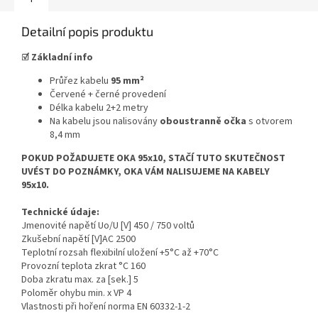
Detailní popis produktu
☑
Základní info
Průřez kabelu
95 mm²
Červené + černé provedení
Délka kabelu 2+2 metry
Na kabelu jsou nalisovány
oboustranně očka
s otvorem
8,4 mm
POKUD POŽADUJETE OKA 95x10, STAČÍ TUTO SKUTEČNOST
UVÉST DO POZNÁMKY, OKA VÁM NALISUJEME NA KABELY
95x10.
Technické údaje:
Jmenovité napětí Uo/U [V] 450 / 750 voltů
Zkušební napětí [V]AC 2500
Teplotní rozsah flexibilní uložení +5°C až +70°C
Provozní teplota zkrat °C 160
Doba zkratu max. za [sek.] 5
Poloměr ohybu min. x VP 4
Vlastnosti při hoření norma EN 60332-1-2