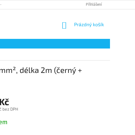
 - ODSTOUPENÍ OD SMLOUVY
REKLAMACE ZBOŽÍ
Přihlášení
DOPRAVA
P
NÁKUPNÍ
Prázdný košík
KOŠÍK
0mm², délka 2m (černý +
 Kč
č bez DPH
dem