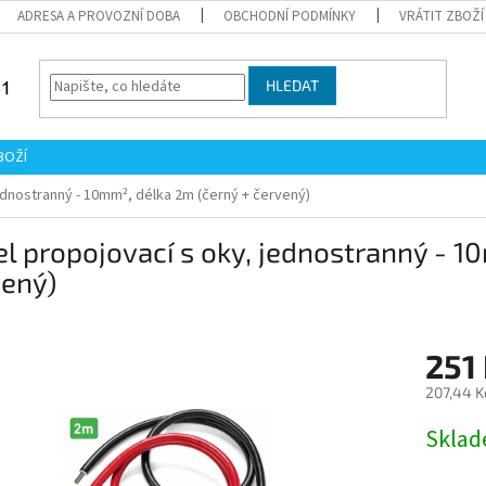
ADRESA A PROVOZNÍ DOBA
OBCHODNÍ PODMÍNKY
VRÁTIT ZBOŽÍ
HLEDAT
BOŽÍ
ednostranný - 10mm², délka 2m (černý + červený)
l propojovací s oky, jednostranný - 1
vený)
251
207,44 K
Měrná
Skla
cena: