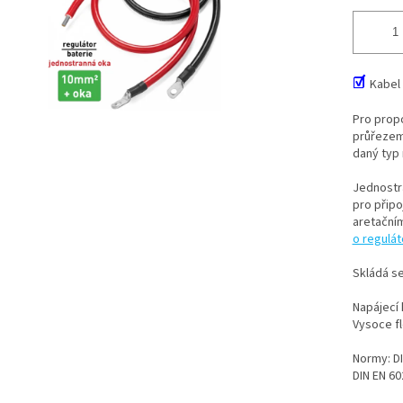
☑
Kabel
Pro propo
průřeze
daný typ 
Jednostra
pro připo
aretační
o regulá
Skládá se
Napájecí
Vysoce fl
Normy: DI
DIN EN 60