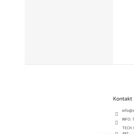
Z
á
p
a
t
Kontakt
í
info
@
INFO: 
TECH.
497