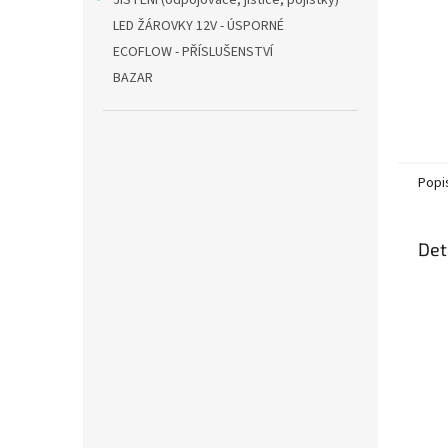
JIŠTĚNÍ (odpojovače, jističe, pojistky)
LED ŽÁROVKY 12V - ÚSPORNÉ
ECOFLOW - PŘÍSLUŠENSTVÍ
BAZAR
Popi
Det