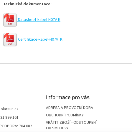
Technická dokumentace:
Datasheet-kabel-H07V-K
Certifikace-kabel-H07V_K
Informace pro vás
ADRESA A PROVOZNÍ DOBA
solarsun.cz
OBCHODNÍ PODMÍNKY
731 899 161
VRÁTIT ZBOŽÍ - ODSTOUPENÍ
 PODPORA: 704 082
OD SMLOUVY