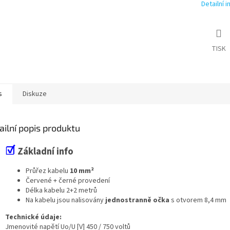
Detailní 
TISK
s
Diskuze
ailní popis produktu
☑
Základní info
Průřez kabelu
10 mm²
Červené + černé provedení
Délka kabelu 2+2 metrů
Na kabelu jsou nalisovány
jednostranně očka
s otvorem 8,4 mm
Technické údaje:
Jmenovité napětí Uo/U [V] 450 / 750 voltů