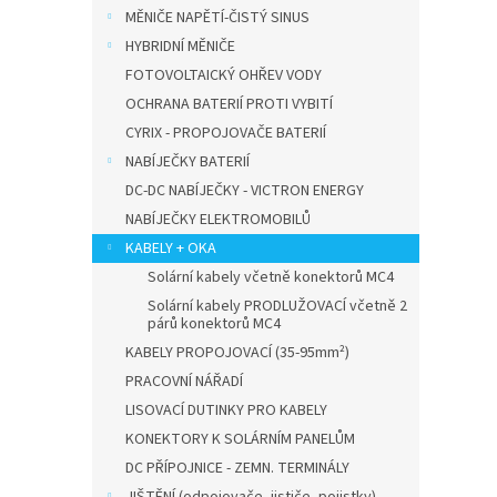
n
MĚNIČE NAPĚTÍ-ČISTÝ SINUS
e
HYBRIDNÍ MĚNIČE
l
FOTOVOLTAICKÝ OHŘEV VODY
OCHRANA BATERIÍ PROTI VYBITÍ
CYRIX - PROPOJOVAČE BATERIÍ
NABÍJEČKY BATERIÍ
DC-DC NABÍJEČKY - VICTRON ENERGY
NABÍJEČKY ELEKTROMOBILŮ
KABELY + OKA
Solární kabely včetně konektorů MC4
Solární kabely PRODLUŽOVACÍ včetně 2
párů konektorů MC4
KABELY PROPOJOVACÍ (35-95mm²)
PRACOVNÍ NÁŘADÍ
LISOVACÍ DUTINKY PRO KABELY
KONEKTORY K SOLÁRNÍM PANELŮM
DC PŘÍPOJNICE - ZEMN. TERMINÁLY