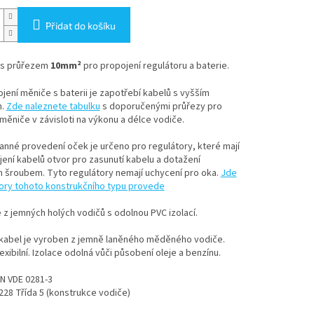
Přidat do košíku
 s průřezem
10mm²
pro propojení regulátoru a baterie.
jení měniče s baterii je zapotřebí kabelů s vyšším
m.
Zde naleznete tabulku
s doporučenými průřezy pro
měniče v závisloti na výkonu a délce vodiče.
nné provedení oček je určeno pro regulátory, které mají
jení kabelů otvor pro zasunutí kabelu a dotažení
m šroubem. Tyto regulátory nemají uchycení pro oka.
Jde
tory tohoto konstrukčního typu provede
 z jemných holých vodičů s odolnou PVC izolací.
 kabel je vyroben z jemně laněného měděného vodiče.
exibilní. Izolace odolná vůči působení oleje a benzínu.
N VDE 0281-3
228 Třída 5 (konstrukce vodiče)