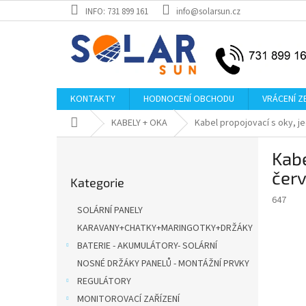
Přejít
INFO: 731 899 161
info@solarsun.cz
na
obsah
KONTAKTY
HODNOCENÍ OBCHODU
VRÁCENÍ Z
Domů
KABELY + OKA
Kabel propojovací s oky, j
P
Kabe
o
Přeskočit
s
čer
Kategorie
kategorie
t
647
r
SOLÁRNÍ PANELY
a
KARAVANY+CHATKY+MARINGOTKY+DRŽÁKY
n
BATERIE - AKUMULÁTORY- SOLÁRNÍ
n
í
NOSNÉ DRŽÁKY PANELŮ - MONTÁŽNÍ PRVKY
p
REGULÁTORY
a
MONITOROVACÍ ZAŘÍZENÍ