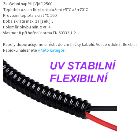
Zkušební napětí [V]AC 2500
Teplotní rozsah flexibilní uložení +5°C až +70°C
Provozní teplota zkrat °C 160
Doba zkratu max. za [sek.] 5
Poloměr ohybu min. x VP 4
Vlastnosti při hoření norma EN 60332-1-2
Kabely doporučujeme umístit do chráničky kabelů. Velice odolná, flexibiln
Nabídku naleznete
v této kategorii: