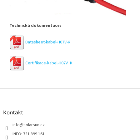
Technická dokumentace:
Datasheet-kabel-H07V-K
Certifikace-kabel-H07V_K
Z
á
p
a
Kontakt
t
info
@
solarsun.cz
í
INFO: 731 899 161