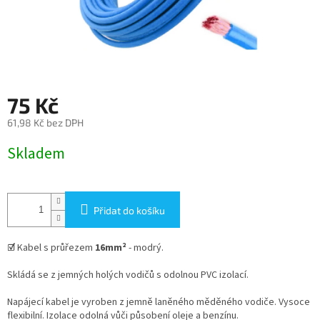
75 Kč
61,98 Kč bez DPH
Měrná
Skladem
cena:
Přidat do košíku
☑
Kabel s průřezem
16
mm²
- modrý.
Skládá se z jemných holých vodičů s odolnou PVC izolací.
Napájecí kabel je vyroben z jemně laněného měděného vodiče. Vysoce
flexibilní. Izolace odolná vůči působení oleje a benzínu.