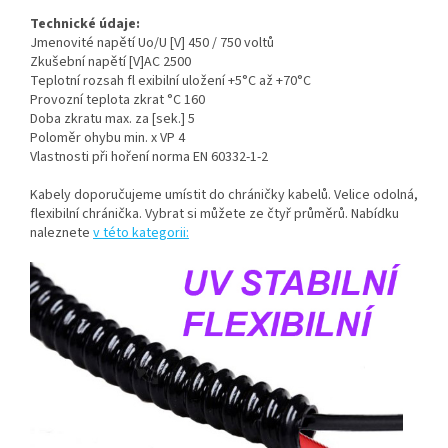
Technické údaje:
Jmenovité napětí Uo/U [V] 450 / 750 voltů
Zkušební napětí [V]AC 2500
Teplotní rozsah fl exibilní uložení +5°C až +70°C
Provozní teplota zkrat °C 160
Doba zkratu max. za [sek.] 5
Poloměr ohybu min. x VP 4
Vlastnosti při hoření norma EN 60332-1-2
Kabely doporučujeme umístit do chráničky kabelů. Velice odolná,
flexibilní chránička. Vybrat si můžete ze čtyř průměrů. Nabídku
naleznete
v této kategorii: