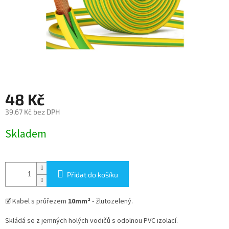
48 Kč
39,67 Kč bez DPH
Měrná
Skladem
cena:
Přidat do košíku
☑
Kabel s průřezem
10
mm²
- žlutozelený.
Skládá se z jemných holých vodičů s odolnou PVC izolací.