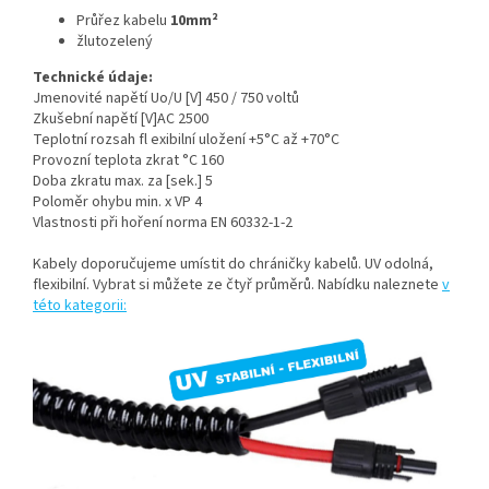
Průřez kabelu
10mm²
žlutozelený
Technické údaje:
Jmenovité napětí Uo/U [V] 450 / 750 voltů
Zkušební napětí [V]AC 2500
Teplotní rozsah fl exibilní uložení +5°C až +70°C
Provozní teplota zkrat °C 160
Doba zkratu max. za [sek.] 5
Poloměr ohybu min. x VP 4
Vlastnosti při hoření norma EN 60332-1-2
Kabely doporučujeme umístit do chráničky kabelů. UV odolná,
flexibilní. Vybrat si můžete ze čtyř průměrů. Nabídku naleznete
v
této kategorii: