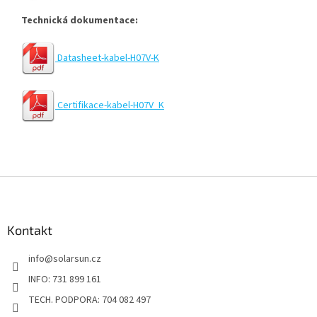
Technická dokumentace:
Datasheet-kabel-H07V-K
Certifikace-kabel-H07V_K
Z
á
p
a
Kontakt
t
info
@
solarsun.cz
í
INFO: 731 899 161
TECH. PODPORA: 704 082 497