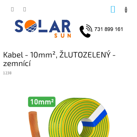
Přejít
NÁKUP
na
obsah
KOŠÍK
Kabel - 10mm², ŽLUTOZELENÝ -
zemnící
1238