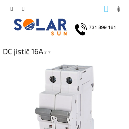
Přejít
NÁKUP
na
obsah
KOŠÍK
DC jistič 16A
3171