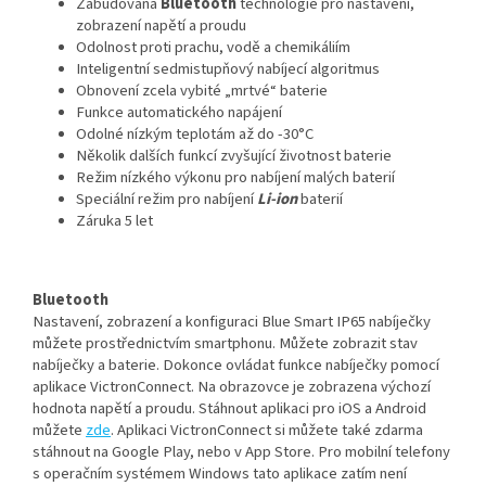
Zabudovaná
Bluetooth
technologie pro nastavení,
zobrazení napětí a proudu
Odolnost proti prachu, vodě a chemikáliím
Inteligentní sedmistupňový nabíjecí algoritmus
Obnovení zcela vybité „mrtvé“ baterie
Funkce automatického napájení
Odolné nízkým teplotám až do -30°C
Několik dalších funkcí zvyšující životnost baterie
Režim nízkého výkonu pro nabíjení malých baterií
Speciální režim pro nabíjení
Li-ion
baterií
Záruka 5 let
Bluetooth
Nastavení, zobrazení a konfiguraci Blue Smart IP65 nabíječky
můžete prostřednictvím smartphonu. Můžete zobrazit stav
nabíječky a baterie. Dokonce ovládat funkce nabíječky pomocí
aplikace VictronConnect. Na obrazovce je zobrazena výchozí
hodnota napětí a proudu. Stáhnout aplikaci pro iOS a Android
můžete
zde
. Aplikaci VictronConnect si můžete také zdarma
stáhnout na Google Play, nebo v App Store. Pro mobilní telefony
s operačním systémem Windows tato aplikace zatím není