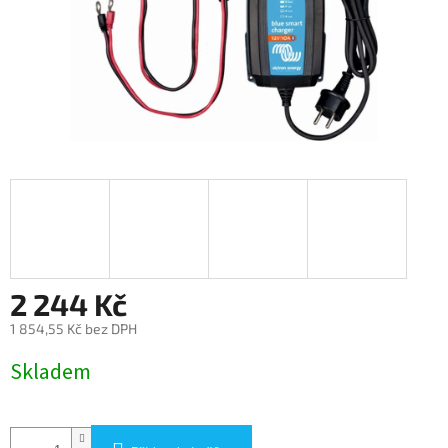
2 244 Kč
1 854,55 Kč bez DPH
Měrná
Skladem
cena: