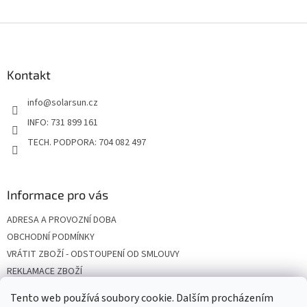
Z
á
p
a
Kontakt
t
info
@
solarsun.cz
í
INFO: 731 899 161
TECH. PODPORA: 704 082 497
Informace pro vás
ADRESA A PROVOZNÍ DOBA
OBCHODNÍ PODMÍNKY
VRÁTIT ZBOŽÍ - ODSTOUPENÍ OD SMLOUVY
REKLAMACE ZBOŽÍ
DOPRAVA
Tento web používá soubory cookie. Dalším procházením
PODMÍNKY OCHRANY OSOBNÍCH ÚDAJŮ