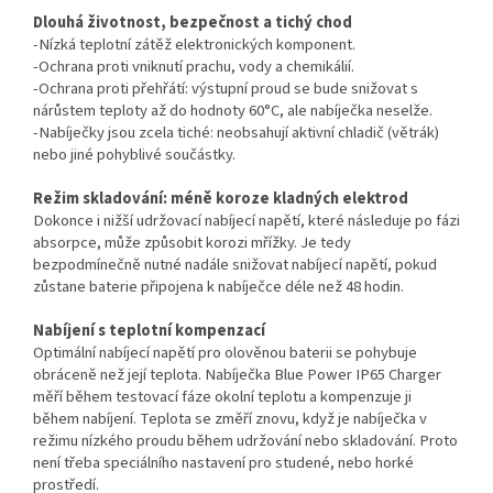
Dlouhá životnost, bezpečnost a tichý chod
-Nízká teplotní zátěž elektronických komponent.
-Ochrana proti vniknutí prachu, vody a chemikálií.
-Ochrana proti přehřátí: výstupní proud se bude snižovat s
nárůstem teploty až do hodnoty 60°C, ale nabíječka neselže.
-Nabíječky jsou zcela tiché: neobsahují aktivní chladič (větrák)
nebo jiné pohyblivé součástky.
Režim skladování: méně koroze kladných elektrod
Dokonce i nižší udržovací nabíjecí napětí, které následuje po fázi
absorpce, může způsobit korozi mřížky. Je tedy
bezpodmínečně nutné nadále snižovat nabíjecí napětí, pokud
zůstane baterie připojena k nabíječce déle než 48 hodin.
Nabíjení s teplotní kompenzací
Optimální nabíjecí napětí pro olověnou baterii se pohybuje
obráceně než její teplota. Nabíječka Blue Power IP65 Charger
měří během testovací fáze okolní teplotu a kompenzuje ji
během nabíjení. Teplota se změří znovu, když je nabíječka v
režimu nízkého proudu během udržování nebo skladování. Proto
není třeba speciálního nastavení pro studené, nebo horké
prostředí.