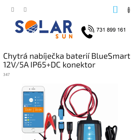
Přejít
NÁKUP
na
obsah
KOŠÍK
Chytrá nabíječka baterií BlueSmart
12V/5A IP65+DC konektor
347