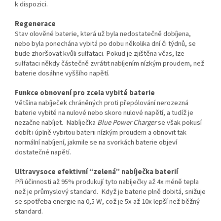
k dispozici.
Regenerace
Stav olověné baterie, která už byla nedostatečně dobíjena,
nebo byla ponechána vybitá po dobu několika dní či týdnů, se
bude zhoršovat kvůli sulfataci. Pokud je zjištěna včas, lze
sulfataci někdy částečně zvrátit nabíjením nízkým proudem, než
baterie dosáhne vyššího napětí.
Funkce obnovení pro zcela vybité baterie
Většina nabíječek chráněných proti přepólování nerozezná
baterie vybité na nulové nebo skoro nulové napětí, a tudíž je
nezačne nabíjet. Nabíječka
Blue Power Charger
se však pokusí
dobít i úplně vybitou baterii nízkým proudem a obnovit tak
normální nabíjení, jakmile se na svorkách baterie objeví
dostatečné napětí.
Ultra
vysoce efektivní “zelená” nabíječka baterií
Při účinnosti až 95% produkují tyto nabíječky až 4x méně tepla
než je průmyslový standard. Když je baterie plně dobitá, snižuje
se spotřeba energie na 0,5 W, což je 5x až 10x lepší než běžný
standard.