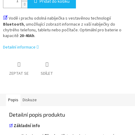
Přidat do košíku
☑
Vodě i prachu odolná nabíječka s vestavěnou technologií
Bluetooth
, umožňující zobrazit informace z vaší nabíječky do
chytrého telefonu, tabletu nebo počítače. Optimální pro baterie o
kapacitě
20-40Ah
.
Detailní informace
ZEPTAT SE
SDÍLET
Popis
Diskuze
Detailní popis produktu
☑
Základní info