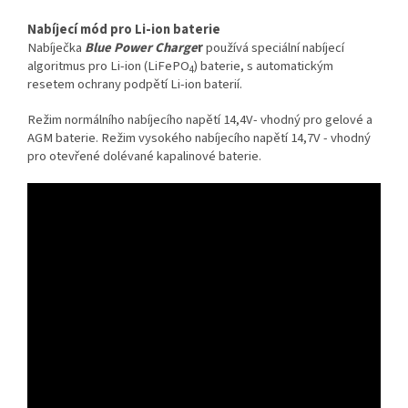
Nabíjecí mód pro Li-ion baterie
Nabíječka
Blue Power Charge
r
používá speciální nabíjecí
algoritmus pro Li-ion (LiFePO
) baterie, s automatickým
4
resetem ochrany podpětí Li-ion baterií.
Režim normálního nabíjecího napětí 14,4V- vhodný pro gelové a
AGM baterie. Režim vysokého nabíjecího napětí 14,7V - vhodný
pro otevřené dolévané kapalinové baterie.