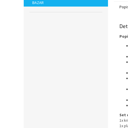
BAZAR
Popi
Det
Popi
Set 
1x k
1x p