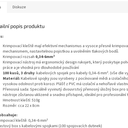
s
Diskuze
ailní popis produktu
s:
Krimpovací kleště mají efektivní mechanismus a vysoce přesné krimpovací
mechanismem, nastavitelnou pojistkou a uvolněním tlakových bodů.
Krimpovací rozsah
0,34-6mm²
Krimpovací nástroj má ergonomický design rukojeti, který poskytuje poho
práce a je vhodná pro dlouhodobé používání
100 kusů, 3 druhy
kabelových spojek pro kabely 0,34
–6 mm². (vše dle v
Materiál:
Kabelové spojky jsou vyrobeny z pocínované mědi a izolačního p
vysokou odolnost proti korozi. Plášť z PVC má izolační a nehořlavé vlastno
Přenosná sada: Speciálně vyvinutý dvouvrstvý přenosný úložný box pro sn
nástroje zůstanou uklizené a snadno přístupné, ideální pro profesionální 
Hmotnost kleští: 510g
Rozměr: cca 22 x 8cm
obsahuje:
rimpovací kleště: 0,34–6 mm²
lastový box s kabelovými spojkami (100 spojovacích dutinek)