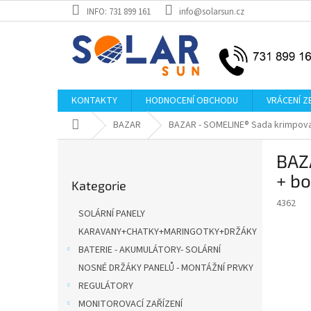
Přejít
INFO: 731 899 161
info@solarsun.cz
na
obsah
KONTAKTY
HODNOCENÍ OBCHODU
VRÁCENÍ Z
Domů
BAZAR
BAZAR - SOMELINE® Sada krimpovací
P
BAZA
o
Přeskočit
s
+ b
Kategorie
kategorie
t
4362
r
SOLÁRNÍ PANELY
a
KARAVANY+CHATKY+MARINGOTKY+DRŽÁKY
n
BATERIE - AKUMULÁTORY- SOLÁRNÍ
n
í
NOSNÉ DRŽÁKY PANELŮ - MONTÁŽNÍ PRVKY
p
REGULÁTORY
a
MONITOROVACÍ ZAŘÍZENÍ