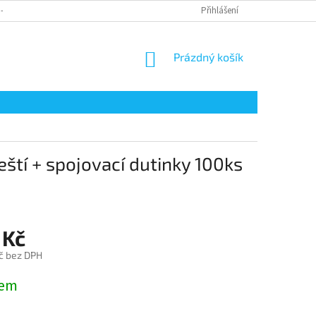
 - ODSTOUPENÍ OD SMLOUVY
REKLAMACE ZBOŽÍ
Přihlášení
DOPRAVA
P
NÁKUPNÍ
Prázdný košík
KOŠÍK
tí + spojovací dutinky 100ks
 Kč
č bez DPH
dem