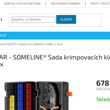
ADRESA A PROVOZNÍ DOBA
OBCHODNÍ PODMÍNKY
VRÁTIT ZBOŽÍ
HLEDAT
BOŽÍ
ch kleští + spojovací dutinky 100ks + box
R - SOMELINE® Sada krimpovacích kleš
ox
678
560,33 K
Měrná
Skla
cena: