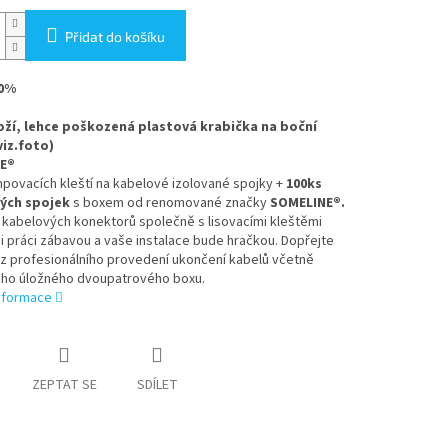
Přidat do košíku
30%
ží, lehce poškozená plastová krabička na boční
viz.foto)
E®
povacích kleští na kabelové izolované spojky +
100ks
ných spojek
s boxem od renomované značky
SOMELINE®.
ů
kabelových konektorů společně s lisovacími kleštěmi
i práci zábavou a vaše instalace bude hračkou. Dopřejte
 z profesionálního provedení ukončení kabelů včetně
ého úložného dvoupatrového boxu.
informace
ZEPTAT SE
SDÍLET