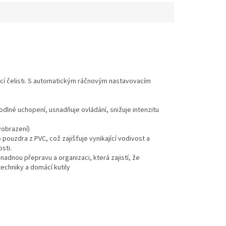
 čelisti.
S automatickým ráčnovým nastavovacím
dlné uchopení, usnadňuje ovládání, snižuje intenzitu
yobrazení)
ouzdra z PVC, což zajišťuje vynikající vodivost a
sti.
adnou přepravu a organizaci, která zajistí, že
techniky a domácí kutily