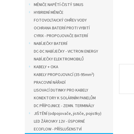
n
MĚNIČE NAPĚTÍ-ČISTÝ SINUS
e
HYBRIDNÍ MĚNIČE
l
FOTOVOLTAICKÝ OHŘEV VODY
OCHRANA BATERIÍ PROTI VYBITÍ
CYRIX - PROPOJOVAČE BATERIÍ
NABÍJEČKY BATERIÍ
DC-DC NABÍJEČKY - VICTRON ENERGY
NABÍJEČKY ELEKTROMOBILŮ
KABELY + OKA
KABELY PROPOJOVACÍ (35-95mm²)
PRACOVNÍ NÁŘADÍ
LISOVACÍ DUTINKY PRO KABELY
KONEKTORY K SOLÁRNÍM PANELŮM
DC PŘÍPOJNICE - ZEMN. TERMINÁLY
JIŠTĚNÍ (odpojovače, jističe, pojistky)
LED ŽÁROVKY 12V - ÚSPORNÉ
ECOFLOW - PŘÍSLUŠENSTVÍ