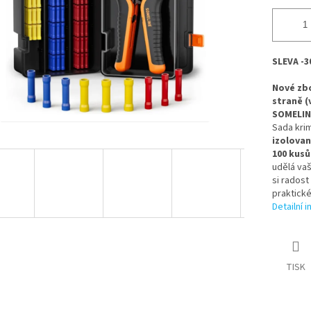
SLEVA -
Nové zbo
straně (
SOMELIN
Sada krim
izolova
100 kus
udělá vaš
si radost
praktick
Detailní 
TISK