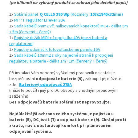
(po kliknutí na vybraný produkt se zobrazí jeho detailní popis)
1x
Solární panel
Q CELLS 390 Wp
(Rozměry:
103x1840x32mm)
1x
MPPT regulátor EPever 30A
1x
Sada kabelů 6mm2 vč. nalisovaných konektorů MC4 - délka 5m
+ 5m (červený + černý)
1x
Pojistný držák MIDI + 1x pojistka 40A (mezi baterií a
regulátorem)
1x
Pojistný odpínač k fotovoltaickému panelu 16A
1x
Sada kabelů 10mm2 s oky na jedné straně k propojení
regulátoru a baterie - délka 1m +1m (červený + černý)
Při instalaci Vám odborný vyškolený pracovník nainstaluje
bezpečnostní
odpojovače baterie (9),
zakoupit jej můžete
zde:
Bateriový odpojovač 275A
(můžete použít i jiný pro DC obvody s vhodným proudovým
zatížením)
Bez odpojovačů baterie solární set neprovozujte.
Nejdůležitější ochrana celého systému je pojistka u
baterie (5), DC jistič (7) a odpínač baterie (9). Chrání proti
zkratu, navíc obstarávají komfort při plánovaném
odpojování systému.