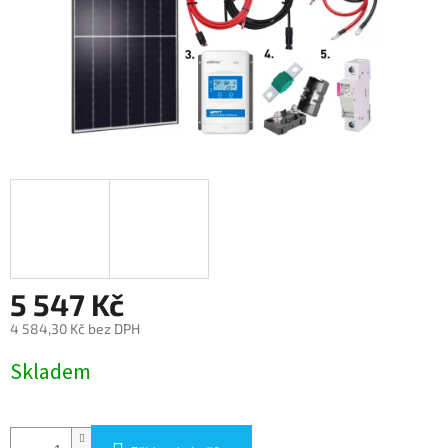
5 547 Kč
4 584,30 Kč bez DPH
Měrná
Skladem
cena: