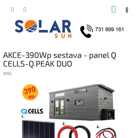
Přejít
NÁKUP
na
obsah
KOŠÍK
AKCE-390Wp sestava - panel Q
CELLS-Q.PEAK DUO
4351