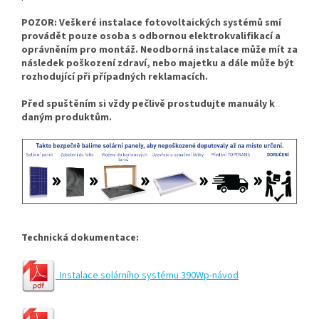
POZOR: Veškeré instalace fotovoltaických systémů smí
provádět pouze osoba s odbornou elektrokvalifikací a
oprávněním pro montáž. Neodborná instalace může mít za
následek poškození zdraví, nebo majetku a dále může být
rozhodující při případných reklamacích.
Před spuštěním si vždy pečlivě prostudujte manuály k
daným produktům.
Technická dokumentace:
Instalace solárního systému 390Wp-návod