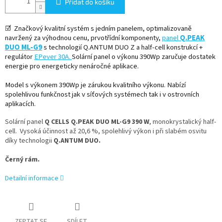
Přidat do košíku
☑
Značkový kvalitní systém s jedním panelem, optimalizovaně
navržený za výhodnou cenu, prvotřídní komponenty,
panel
Q.PEAK
DUO ML-G9
s technologií Q.ANTUM DUO Z a half-cell konstrukcí
+
regulátor
EPever 30A.
Solární panel o výkonu 390Wp zaručuje dostatek
energie pro energeticky nenáročné aplikace.
Model s výkonem 390Wp je zárukou kvalitního výkonu. Nabízí
spolehlivou funkčnost jak v síťových systémech tak i v ostrovních
aplikacích.
Solární panel
Q CELLS Q.PEAK DUO ML-G9 390 W
, monokrystalický half-
cell. Vysoká účinnost až 20,6 %, spolehlivý výkon i při slabém osvitu
díky technologii
Q.ANTUM DUO.
Černý rám.
Detailní informace
ZEPTAT SE
SDÍLET