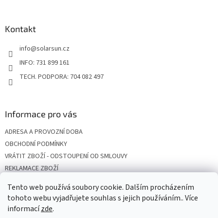
á
p
a
Kontakt
t
info
@
solarsun.cz
í
INFO: 731 899 161
TECH. PODPORA: 704 082 497
Informace pro vás
ADRESA A PROVOZNÍ DOBA
OBCHODNÍ PODMÍNKY
VRÁTIT ZBOŽÍ - ODSTOUPENÍ OD SMLOUVY
REKLAMACE ZBOŽÍ
DOPRAVA
Tento web používá soubory cookie. Dalším procházením
PODMÍNKY OCHRANY OSOBNÍCH ÚDAJŮ
tohoto webu vyjadřujete souhlas s jejich používáním.. Více
informací
zde
.