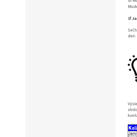
☑
Mů
Mode
☑ Ja
Sečt
den.
Výsl
obdob
kont