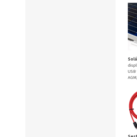
Solá
disp
USB 
AGM,
Sest