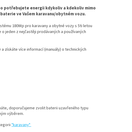
bo potřebujete energii kdykoliv a kdekoliv mimo
bní baterie ve Vašem karavanu/obytném vozu.
stému 180Wp pro karavany a obytné vozy s 5ti letou
e o jeden z nejčastěji prodávaných a používaných
 a získáte více informací (manuály) o technických
máte, doporučujeme zvolit baterii uzavřeného typu
ným výběrem.
tegorii
"karavany"