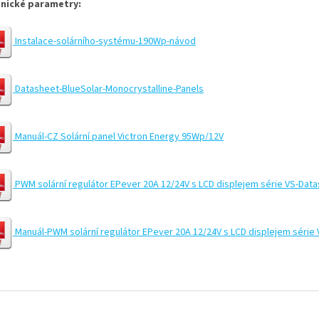
nické parametry:
Instalace-solárního-systému-190Wp-návod
Datasheet-BlueSolar-Monocrystalline-Panels
Manuál-CZ Solární panel Victron Energy 95Wp/12V
PWM solární regulátor EPever 20A 12/24V s LCD displejem série VS-Dat
Manuál-PWM solární regulátor EPever 20A 12/24V s LCD displejem série 