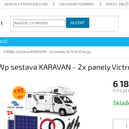
ADRESA A PROVOZNÍ DOBA
OBCHODNÍ PODMÍNKY
VRÁTIT ZBOŽÍ
HLEDAT
BOŽÍ
190Wp sestava KARAVAN - 2x panely Victron Energy
Wp sestava KARAVAN - 2x panely Victr
6 18
5 113,22
Měrná
Skla
cena: