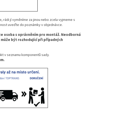
 rádi jí vyměníme za jinou nebo zcela vyjmeme s
tečnost uveďte do poznámky v objednávce.
uze osoba s oprávněním pro montáž. Neodborná
 může být rozhodující při případných
dukt v seznamu komponentů sady.
ům.