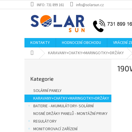
Přejít
INFO: 731 899 161
info@solarsun.cz
na
obsah
KONTAKTY
HODNOCENÍ OBCHODU
VRÁCENÍ Z
Domů
KARAVANY+CHATKY+MARINGOTKY+DRŽÁKY
P
190
o
Přeskočit
s
Kategorie
kategorie
t
r
SOLÁRNÍ PANELY
a
KARAVANY+CHATKY+MARINGOTKY+DRŽÁKY
n
BATERIE - AKUMULÁTORY- SOLÁRNÍ
n
í
NOSNÉ DRŽÁKY PANELŮ - MONTÁŽNÍ PRVKY
p
REGULÁTORY
a
MONITOROVACÍ ZAŘÍZENÍ