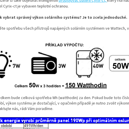
žete si také objednat inteligentní
propojovač baterií Cyrix-ct,
který řídí na
l Cyrix-ct je vybaven teplotní ochranou.
k vybrat správný výkon solárního systému? Je to zcela jednoduché.
ěte spotřebu všech přístrojů napájených solárním systémem ve Wattech,
edkem bude celková spotřeba Wh (watthodin) za den. Pokud bude toto číslo
í, výkon systému je dostačující, v opačném případě je nutno zvolit výkonněj
aktujte nás, rádi Vám poradíme.