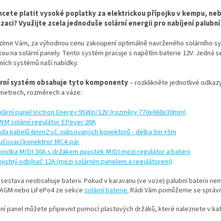
cete platit vysoké poplatky za elektrickou přípojku v kempu, ne
lizaci? Využijte zcela jednoduše solární energii pro nabíjení palu
zíme Vám, za výhodnou cenu zakoupení optimálně navrženého solárního sy
kou na solární panely. Tento systém pracuje s napětím baterie 12V. Jedná s
rních systémů naší nabídky.
rní systém obsahuje tyto komponenty
– rozklikněte jednotlivé odkazy
metrech, rozměrech a váze:
lární panel Victron Energy 95Wp/12V (rozměry 770x668x30mm)
M solární regulátor EPever 20A
da kabelů 6mm2 vč. nalisovaných konektorů - délka 5m +5m
učovací konektror MC4-pár
jistka MIDI 30A s držákem pojistek MIDI mezi regulátor a baterii
jistný odpínač 12A (mezi solárním panelem a regulátorem)
 sestava neobsahuje baterii. Pokud v karavanu (ve voze) palubní baterii ne
 AGM
nebo LiFePo4 ze sekce
solární baterie
.
Rádi Vám pomůžeme se správ
rní panel můžete připevnit pomocí plastových držáků, které naleznete v ka