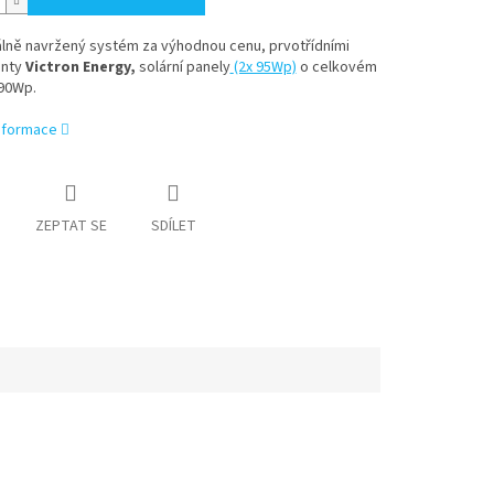
lně navržený systém za výhodnou cenu, prvotřídními
nty
Victron Energy,
solární panely
(2x 95Wp)
o celkovém
90Wp.
informace
ZEPTAT SE
SDÍLET