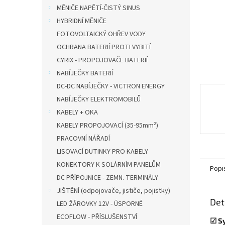
n
MĚNIČE NAPĚTÍ-ČISTÝ SINUS
e
HYBRIDNÍ MĚNIČE
l
FOTOVOLTAICKÝ OHŘEV VODY
OCHRANA BATERIÍ PROTI VYBITÍ
CYRIX - PROPOJOVAČE BATERIÍ
NABÍJEČKY BATERIÍ
DC-DC NABÍJEČKY - VICTRON ENERGY
NABÍJEČKY ELEKTROMOBILŮ
KABELY + OKA
KABELY PROPOJOVACÍ (35-95mm²)
PRACOVNÍ NÁŘADÍ
LISOVACÍ DUTINKY PRO KABELY
KONEKTORY K SOLÁRNÍM PANELŮM
Popi
DC PŘÍPOJNICE - ZEMN. TERMINÁLY
JIŠTĚNÍ (odpojovače, jističe, pojistky)
Det
LED ŽÁROVKY 12V - ÚSPORNÉ
ECOFLOW - PŘÍSLUŠENSTVÍ
☑
S