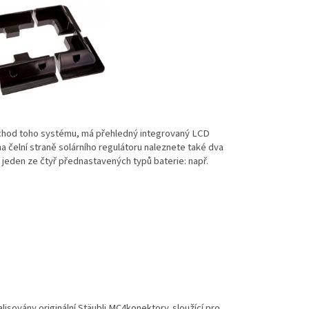
 chod toho systému, má přehledný integrovaný LCD
 čelní straně solárního regulátoru naleznete také dva
 jeden ze čtyř přednastavených typů baterie: např.
alisovány
originální Stäubli MC4konektory
. sloužící pro