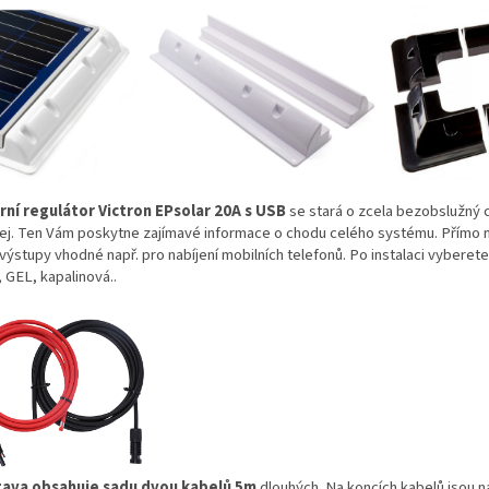
rní regulátor Victron EPsolar 20A s USB
se stará o zcela bezobslužný
lej. Ten Vám poskytne zajímavé informace o chodu celého systému. Přímo na
výstupy vhodné např. pro nabíjení mobilních telefonů. Po instalaci vyberete
 GEL, kapalinová..
ava obsahuje sadu dvou kabelů 5m
dlouhých. Na koncích kabelů jsou n