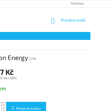
 - ODSTOUPENÍ OD SMLOUVY
REKLAMACE ZBOŽÍ
Přihlášení
DOPRAVA
P
NÁKUPNÍ
Prázdný košík
KOŠÍK
on Energy
2794
7 Kč
 Kč bez DPH
dem
Přidat do košíku