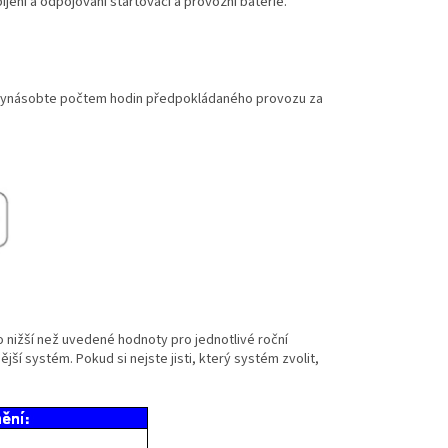
bíjení a odpojování startovací a provozní baterie.
 vynásobte počtem hodin předpokládaného provozu za
 nižší než uvedené hodnoty pro jednotlivé roční
ší systém. Pokud si nejste jisti, který systém zvolit,