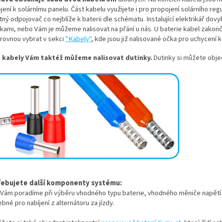
jení k solárnímu panelu. Část kabelu využijete i pro propojení solárního reg
tný odpojovač co nejblíže k baterii dle schématu. Instalující elektrikář do
nkami, nebo Vám je můžeme nalisovat na přání u nás. U baterie kabel zakonč
 rovnou vybrat v sekci
"Kabely"
, kde jsou již nalisované očka pro uchycení k 
 kabely Vám taktéž můžeme nalisovat dutinky.
Dutinky si můžete obj
ebujete další komponenty systému:
 Vám poradíme při výběru vhodného typu baterie, vhodného měniče napětí 
bné pro nabíjení z alternátoru za jízdy.