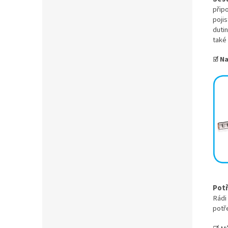
připo
pojis
duti
také
☑ Na
Potř
Rádi
potře