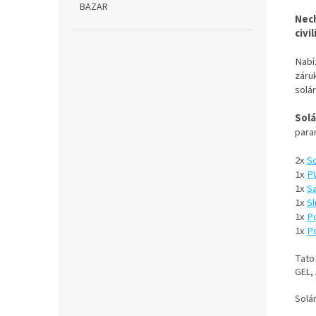
BAZAR
Nech
civi
Nabí
záru
solá
Solá
para
2x
So
1x
PW
1x
Sa
1x
Sl
1x
Po
1x
Po
Tato
GEL,
Solá