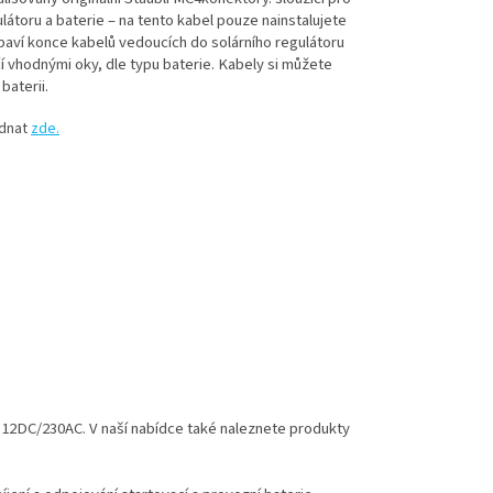
ulátoru a baterie – na tento kabel pouze nainstalujete
vybaví konce kabelů vedoucích do solárního regulátoru
í vhodnými oky, dle typu baterie. Kabely si můžete
baterii.
ednat
zde.
12DC/230AC. V naší nabídce také naleznete produkty