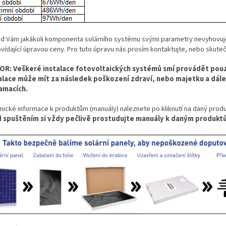
d Vám jakákoli komponenta solárního systému svými parametry nevyhovuje,
vídající úpravou ceny. Pro tuto úpravu nás prosím kontaktujte, nebo sku
R: Veškeré instalace fotovoltaických systémů smí provádět po
alace může mít za následek poškození zdraví, nebo majetku a dále
amacích.
nické informace k produktům (manuály) naleznete po kliknutí na daný pro
 spuštěním si vždy pečlivě prostudujte manuály k daným produkt