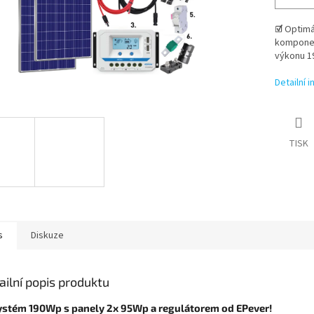
☑
Optimá
kompone
výkonu 1
Detailní 
TISK
s
Diskuze
ailní popis produktu
ystém 190Wp s panely 2x 95Wp a regulátorem od EPever!