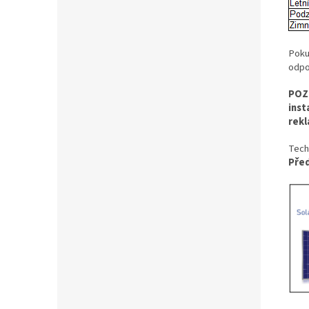
Poku
odpo
POZO
inst
rekl
Tech
Před