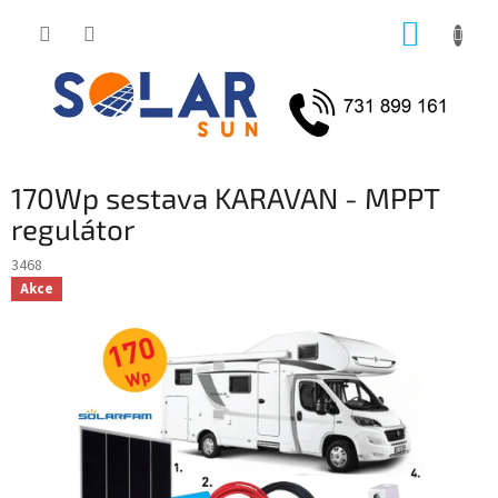
Přejít
NÁKUP
na
obsah
KOŠÍK
170Wp sestava KARAVAN - MPPT
regulátor
3468
Akce