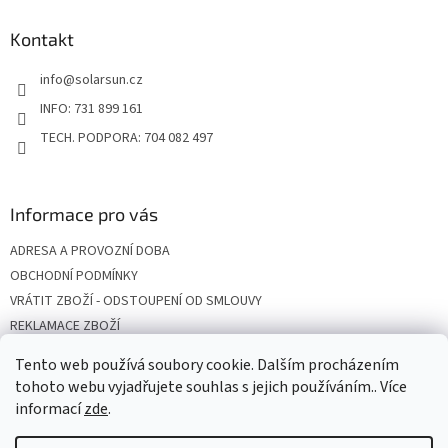
p
a
Kontakt
t
info
@
solarsun.cz
í
INFO: 731 899 161
TECH. PODPORA: 704 082 497
Informace pro vás
ADRESA A PROVOZNÍ DOBA
OBCHODNÍ PODMÍNKY
VRÁTIT ZBOŽÍ - ODSTOUPENÍ OD SMLOUVY
REKLAMACE ZBOŽÍ
DOPRAVA
Tento web používá soubory cookie. Dalším procházením
PODMÍNKY OCHRANY OSOBNÍCH ÚDAJŮ
tohoto webu vyjadřujete souhlas s jejich používáním.. Více
informací
zde
.