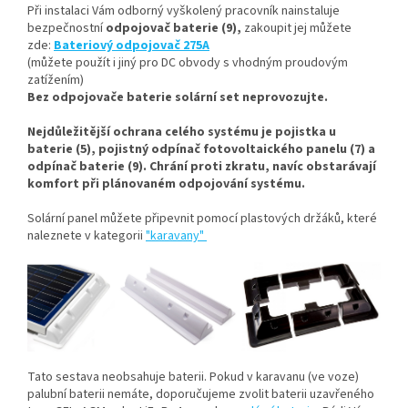
Při instalaci Vám odborný vyškolený pracovník nainstaluje
bezpečnostní
odpojovač baterie (9),
zakoupit jej můžete
zde:
Bateriový odpojovač 275A
(můžete použít i jiný pro DC obvody s vhodným proudovým
zatížením)
Bez odpojovače baterie solární set neprovozujte.
Nejdůležitější ochrana celého systému je pojistka u
baterie (5), pojistný odpínač fotovoltaického panelu (7) a
odpínač baterie (9). Chrání proti zkratu, navíc obstarávají
komfort při plánovaném odpojování systému.
Solární panel můžete připevnit pomocí plastových držáků, které
naleznete v kategorii
"karavany"
Tato sestava neobsahuje baterii. Pokud v karavanu (ve voze)
palubní baterii nemáte, doporučujeme zvolit baterii uzavřeného