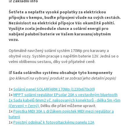
☑
Základní info
Šetřete a neplaťte vysoké poplatky za elektrickou
přípojku v kempu, buďte připojeni všude na svých cestách.
Nezávislost na elektrické přípojce Vás okamžitě pohltí.
Využijte zcela jednoduše slunce a solární energii pro
nabíjení palubní baterie ve Vašem karavanu/obytném
vozu.
Optimálně navržený solární systém 170Wp pro karavany a
obytné vozy. Systém pracuje s napětím baterie 12V. Jedná se o
velmi oblíbenou sestavu, díky své přijatelné ceně.
☑ Sada solárního systému obsahuje tyto komponenty
(po kliknutí na vybraný produkt se zobrazí jeho detailní popis)
1x
Solární panel SOLARFARM 170Wp (1230x670x30)
1x
MPPT solární regulátor EPsolar 20A s vestavěným bluetooth
1x Sada kabelů 6mm2 vč. nalisovaných konektorů - délka 5m +5m
(červený + černý).
Délku dle přání můžeme upravit.
1x
Pojistka MIDI 30A s držákem pojistek MIDI mezi regulátor a
baterii
1x
Pojistný odpínač k fotovoltaickému panelu 12A