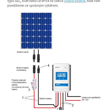
typu GEL, AGM
nebo LiFePo4 ze sekce
solární baterie
.
Rádi Vám
pomůžeme se správným výběrem.