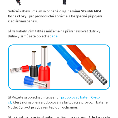
Solární kabely 5m+5m ukončené
originálními Stäubli MC4
konektory
, pro jednoduché správné a bezpečné připojení
k solárnímu panelu.
☑ Na kabely Vám taktéž můžeme na přání nalisovat dutinky.
Dutinky si můžete objednat
zde.
☑ Můžete si objednat inteligentní
propojovač baterií Cyrix-
ct,
který řídí nabíjení a odpojování startovací a provozní baterie.
Model Cyrix-ct je vybaven teplotní ochranou.
☑ Jak vybrat správný výkon solárního systému? Je to zcela