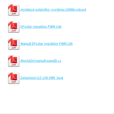
instalace-solárního- systému-100Wp-návod
EPsolar regulátor PWM 10A
Manuál EPsolar regulátor PWM 10A
Montážní manuál panelů-cz
Datasheet-SZ-100-36M_long