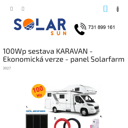
Přejít
NÁKUP
na
obsah
KOŠÍK
100Wp sestava KARAVAN -
Ekonomická verze - panel Solarfarm
3027