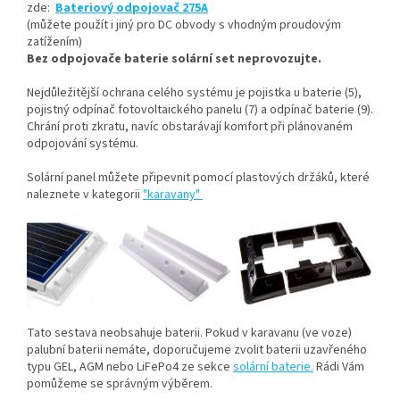
zde:
Bateriový odpojovač 275A
(můžete použít i jiný pro DC obvody s vhodným proudovým
zatížením)
Bez odpojovače baterie solární set neprovozujte.
Nejdůležitější ochrana celého systému je pojistka u baterie (5),
pojistný odpínač fotovoltaického panelu (7) a odpínač baterie (9).
Chrání proti zkratu, navíc obstarávají komfort při plánovaném
odpojování systému.
Solární panel můžete připevnit pomocí plastových držáků, které
naleznete v kategorii
"karavany"
Tato sestava neobsahuje baterii. Pokud v karavanu (ve voze)
palubní baterii nemáte, doporučujeme zvolit baterii uzavřeného
typu GEL, AGM
nebo LiFePo4 ze sekce
solární baterie
.
Rádi Vám
pomůžeme se správným výběrem.