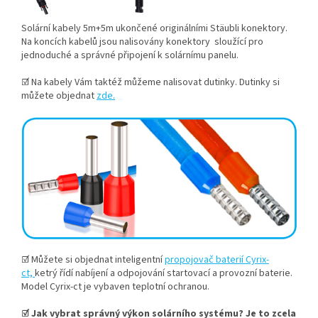
Solární kabely 5m+5m ukončené originálními Stäubli konektory.
Na koncích kabelů jsou nalisovány konektory sloužící pro
jednoduché a správné připojení k solárnímu panelu.
☑ Na kabely Vám taktéž můžeme nalisovat dutinky. Dutinky si
můžete objednat
zde.
☑
Můžete si objednat inteligentní
propojovač baterií Cyrix-
ct,
ketrý řídí nabíjení a odpojování startovací a provozní baterie.
Model Cyrix-ct je vybaven teplotní ochranou.
☑ Jak vybrat správný výkon solárního systému? Je to zcela