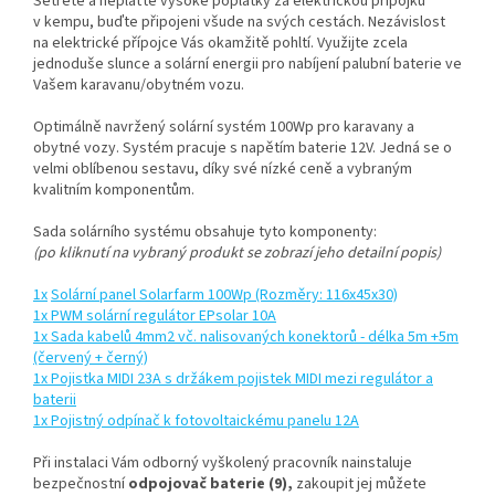
Šetřete a neplaťte vysoké poplatky za elektrickou přípojku
v kempu, buďte připojeni všude na svých cestách. Nezávislost
na elektrické přípojce Vás okamžitě pohltí. Využijte zcela
jednoduše slunce a solární energii pro nabíjení palubní baterie ve
Vašem karavanu/obytném vozu.
Optimálně navržený solární systém 100Wp pro karavany a
obytné vozy. Systém pracuje s napětím baterie 12V. Jedná se o
velmi oblíbenou sestavu, díky své nízké ceně a vybraným
kvalitním komponentům.
Sada solárního systému obsahuje tyto komponenty:
(po kliknutí na vybraný produkt se zobrazí jeho detailní popis)
1x
Solární panel Solarfarm 100Wp (Rozměry: 116x45x30)
1x PWM solární regulátor EPsolar 10A
1x Sada kabelů 4mm2 vč. nalisovaných konektorů - délka 5m +5m
(červený + černý)
1x
Pojistka MIDI 23A s držákem pojistek MIDI mezi regulátor a
baterii
1x Pojistný odpínač k fotovoltaickému panelu 12A
Při instalaci Vám odborný vyškolený pracovník nainstaluje
bezpečnostní
odpojovač baterie (9),
zakoupit jej můžete