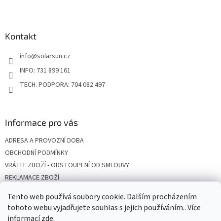
Z
á
p
a
Kontakt
t
info
@
solarsun.cz
í
INFO: 731 899 161
TECH. PODPORA: 704 082 497
Informace pro vás
ADRESA A PROVOZNÍ DOBA
OBCHODNÍ PODMÍNKY
VRÁTIT ZBOŽÍ - ODSTOUPENÍ OD SMLOUVY
REKLAMACE ZBOŽÍ
DOPRAVA
Tento web používá soubory cookie. Dalším procházením
PODMÍNKY OCHRANY OSOBNÍCH ÚDAJŮ
tohoto webu vyjadřujete souhlas s jejich používáním.. Více
informací
zde
.